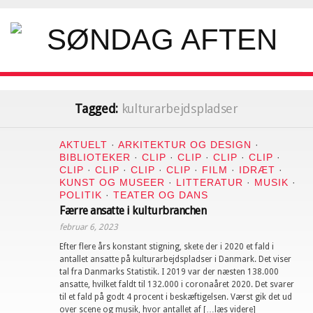
Tagged:
kulturarbejdspladser
AKTUELT
·
ARKITEKTUR OG DESIGN
·
BIBLIOTEKER
·
CLIP
·
CLIP
·
CLIP
·
CLIP
·
CLIP
·
CLIP
·
CLIP
·
CLIP
·
FILM
·
IDRÆT
·
KUNST OG MUSEER
·
LITTERATUR
·
MUSIK
·
POLITIK
·
TEATER OG DANS
Færre ansatte i kulturbranchen
februar 6, 2023
Efter flere års konstant stigning, skete der i 2020 et fald i
antallet ansatte på kulturarbejdspladser i Danmark. Det viser
tal fra Danmarks Statistik. I 2019 var der næsten 138.000
ansatte, hvilket faldt til 132.000 i coronaåret 2020. Det svarer
til et fald på godt 4 procent i beskæftigelsen. Værst gik det ud
over scene og musik, hvor antallet af […læs videre]