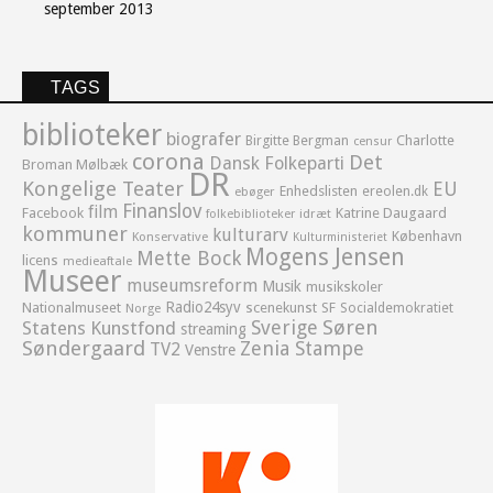
september 2013
TAGS
biblioteker
biografer
Birgitte Bergman
Charlotte
censur
corona
Det
Dansk Folkeparti
Broman Mølbæk
DR
Kongelige Teater
EU
Enhedslisten
ereolen.dk
ebøger
Finanslov
film
Facebook
Katrine Daugaard
idræt
folkebiblioteker
kommuner
kulturarv
København
Konservative
Kulturministeriet
Mogens Jensen
Mette Bock
licens
medieaftale
Museer
museumsreform
Musik
musikskoler
Radio24syv
Nationalmuseet
scenekunst
SF
Socialdemokratiet
Norge
Sverige
Søren
Statens Kunstfond
streaming
Søndergaard
Zenia Stampe
TV2
Venstre