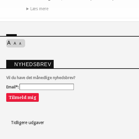
Læs mere
A
A
A
NYHEDSBREV
Vil du have det månedlige nyhedsbrev?
Email*:
Tilmeld mig
Tidligere udgaver