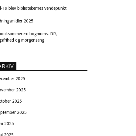
d-19 blev bibliotekernes vendepunkt
dningsmidler 2025
booksommeren: bogmoms, DR,
ngsfrihed og morgensang
ARKIV
ecember 2025
ovember 2025
ktober 2025
eptember 2025
uni 2025
aj 2025