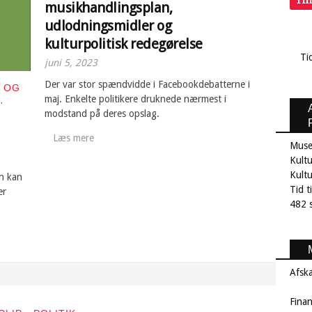
musikhandlingsplan,
udlodningsmidler og
kulturpolitisk redegørelse
Ti
juni 5, 2023
Der var stor spændvidde i Facebookdebatterne i
 OG
maj. Enkelte politikere druknede nærmest i
·
modstand på deres opslag.
Læs mere
Muse
Kultu
Kult
en kan
Tid t
er
482 s
Afsk
Fina