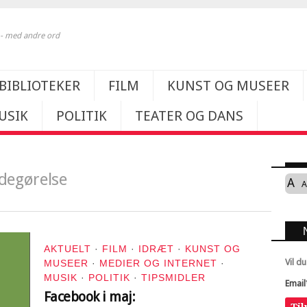
k - med andre ord
BIBLIOTEKER
FILM
KUNST OG MUSEER
USIK
POLITIK
TEATER OG DANS
edegørelse
A
A
AKTUELT
·
FILM
·
IDRÆT
·
KUNST OG
Vil d
MUSEER
·
MEDIER OG INTERNET
·
MUSIK
·
POLITIK
·
TIPSMIDLER
Email
Facebook i maj:
Ti