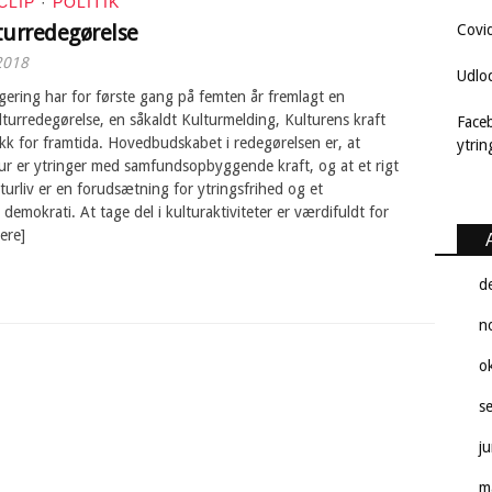
CLIP
·
POLITIK
turredegørelse
Covi
2018
Udlo
ering har for første gang på femten år fremlagt en
turredegørelse, en såkaldt Kulturmelding, Kulturens kraft
Face
kk for framtida. Hovedbudskabet i redegørelsen er, at
ytri
ur er ytringer med samfundsopbyggende kraft, og at et rigt
lturliv er en forudsætning for ytringsfrihed og et
demokrati. At tage del i kulturaktiviteter er værdifuldt for
ere]
d
n
o
s
j
m