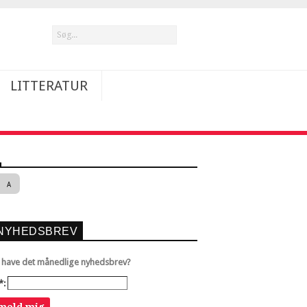
LITTERATUR
A
NYHEDSBREV
u have det månedlige nyhedsbrev?
*:
lmeld mig