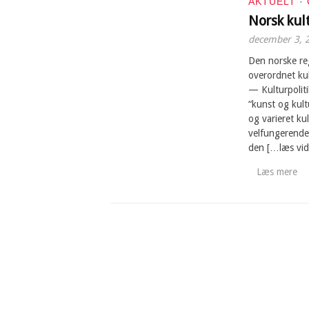
AKTUELT
·
Norsk kul
december 3, 
Den norske reg
overordnet kul
— Kulturpoliti
“kunst og kult
og varieret ku
velfungerende 
den […læs vid
Læs mere