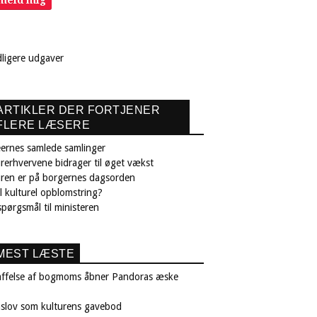
dligere udgaver
ARTIKLER DER FORTJENER
FLERE LÆSERE
ernes samlede samlinger
rerhvervene bidrager til øget vækst
uren er på borgernes dagsorden
il kulturel opblomstring?
pørgsmål til ministeren
MEST LÆSTE
affelse af bogmoms åbner Pandoras æske
nslov som kulturens gavebod