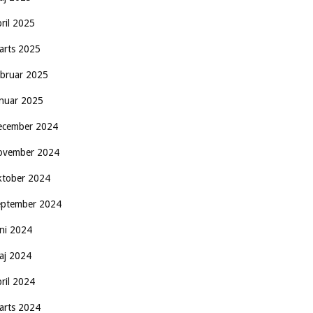
pril 2025
arts 2025
ebruar 2025
anuar 2025
ecember 2024
ovember 2024
ktober 2024
eptember 2024
uni 2024
aj 2024
pril 2024
arts 2024