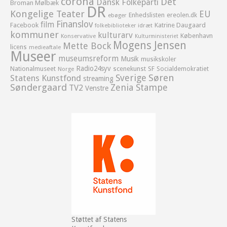
corona
Det
Dansk Folkeparti
Broman Mølbæk
DR
Kongelige Teater
EU
Enhedslisten
ereolen.dk
ebøger
Finanslov
film
Facebook
Katrine Daugaard
idræt
folkebiblioteker
kommuner
kulturarv
København
Konservative
Kulturministeriet
Mogens Jensen
Mette Bock
licens
medieaftale
Museer
museumsreform
Musik
musikskoler
Radio24syv
Nationalmuseet
scenekunst
SF
Socialdemokratiet
Norge
Sverige
Søren
Statens Kunstfond
streaming
Søndergaard
Zenia Stampe
TV2
Venstre
Støttet af Statens