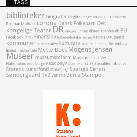
TAGS
biblioteker
biografer
Birgitte Bergman
Charlotte
censur
corona
Det
Dansk Folkeparti
Broman Mølbæk
DR
Kongelige Teater
EU
Enhedslisten
ereolen.dk
ebøger
Finanslov
film
Facebook
Katrine Daugaard
idræt
folkebiblioteker
kommuner
kulturarv
København
Konservative
Kulturministeriet
Mogens Jensen
Mette Bock
licens
medieaftale
Museer
museumsreform
Musik
musikskoler
Radio24syv
Nationalmuseet
scenekunst
SF
Socialdemokratiet
Norge
Sverige
Søren
Statens Kunstfond
streaming
Søndergaard
Zenia Stampe
TV2
Venstre