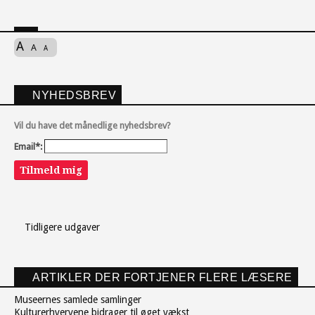
A
A
A
NYHEDSBREV
Vil du have det månedlige nyhedsbrev?
Email*:
Tilmeld mig
Tidligere udgaver
ARTIKLER DER FORTJENER FLERE LÆSERE
Museernes samlede samlinger
Kulturerhvervene bidrager til øget vækst