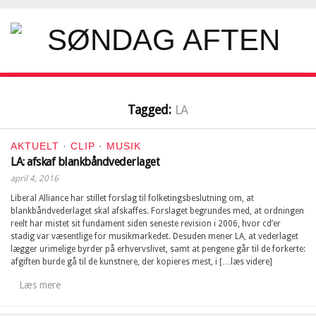
Tagged:
LA
AKTUELT
·
CLIP
·
MUSIK
LA: afskaf blankbåndvederlaget
april 4, 2016
Liberal Alliance har stillet forslag til folketingsbeslutning om, at
blankbåndvederlaget skal afskaffes. Forslaget begrundes med, at ordningen
reelt har mistet sit fundament siden seneste revision i 2006, hvor cd’er
stadig var væsentlige for musikmarkedet. Desuden mener LA, at vederlaget
lægger urimelige byrder på erhvervslivet, samt at pengene går til de forkerte:
afgiften burde gå til de kunstnere, der kopieres mest, i […læs videre]
Læs mere