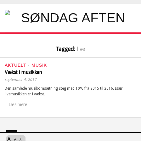
Tagged:
live
AKTUELT
·
MUSIK
Vækst i musikken
september 4, 2017
Den samlede musikomsætning steg med 10% fra 2015 til 2016. Især
livemusikken er i vækst.
Læs mere
A
A
A