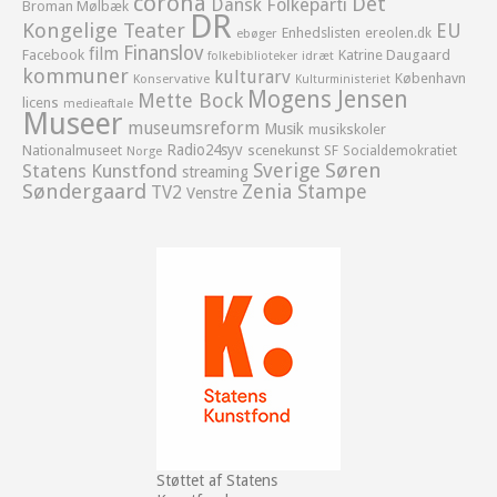
corona
Det
Dansk Folkeparti
Broman Mølbæk
DR
Kongelige Teater
EU
Enhedslisten
ereolen.dk
ebøger
Finanslov
film
Facebook
Katrine Daugaard
idræt
folkebiblioteker
kommuner
kulturarv
København
Konservative
Kulturministeriet
Mogens Jensen
Mette Bock
licens
medieaftale
Museer
museumsreform
Musik
musikskoler
Radio24syv
Nationalmuseet
scenekunst
SF
Socialdemokratiet
Norge
Sverige
Søren
Statens Kunstfond
streaming
Søndergaard
Zenia Stampe
TV2
Venstre
Støttet af Statens