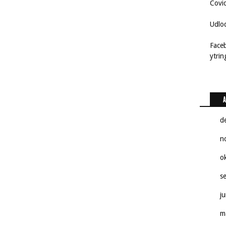
Covi
Udlo
Face
ytri
A
d
n
o
s
j
m