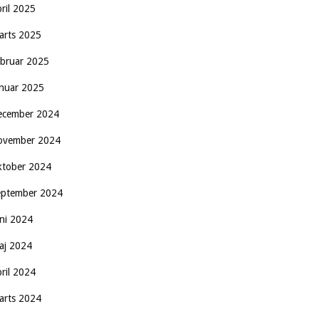
pril 2025
arts 2025
ebruar 2025
anuar 2025
ecember 2024
ovember 2024
ktober 2024
eptember 2024
uni 2024
aj 2024
pril 2024
arts 2024