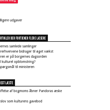
lmeld mig
dligere udgaver
RTIKLER DER FORTJENER FLERE LÆSERE
ernes samlede samlinger
rerhvervene bidrager til øget vækst
uren er på borgernes dagsorden
il kulturel opblomstring?
pørgsmål til ministeren
EST LÆSTE
affelse af bogmoms åbner Pandoras æske
nslov som kulturens gavebod