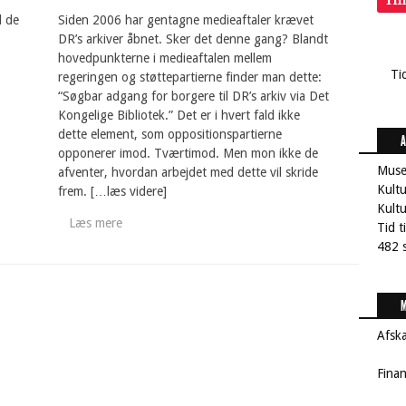
Ti
l de
Siden 2006 har gentagne medieaftaler krævet
DR’s arkiver åbnet. Sker det denne gang? Blandt
hovedpunkterne i medieaftalen mellem
Ti
regeringen og støttepartierne finder man dette:
“Søgbar adgang for borgere til DR’s arkiv via Det
Kongelige Bibliotek.” Det er i hvert fald ikke
dette element, som oppositionspartierne
A
opponerer imod. Tværtimod. Men mon ikke de
Muse
afventer, hvordan arbejdet med dette vil skride
Kultu
frem. […læs videre]
Kult
Læs mere
Tid t
482 s
M
Afsk
Fina