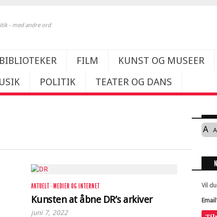
itik - med andre ord
BIBLIOTEKER
FILM
KUNST OG MUSEER
USIK
POLITIK
TEATER OG DANS
A
A
Vil d
AKTUELT
·
MEDIER OG INTERNET
Kunsten at åbne DR’s arkiver
Email
juni 7, 2022