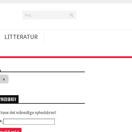
LITTERATUR
A
NYHEDSBREV
u have det månedlige nyhedsbrev?
*: