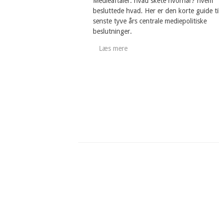
Medieaftaler: hvad skete hvornår? hvem
besluttede hvad. Her er den korte guide ti
senste tyve års centrale mediepolitiske
beslutninger.
Læs mere