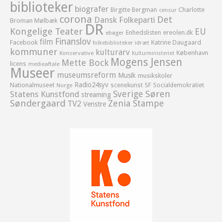
biblioteker
biografer
Birgitte Bergman
Charlotte
censur
corona
Det
Dansk Folkeparti
Broman Mølbæk
DR
Kongelige Teater
EU
Enhedslisten
ereolen.dk
ebøger
Finanslov
film
Facebook
Katrine Daugaard
idræt
folkebiblioteker
kommuner
kulturarv
København
Konservative
Kulturministeriet
Mogens Jensen
Mette Bock
licens
medieaftale
Museer
museumsreform
Musik
musikskoler
Radio24syv
Nationalmuseet
scenekunst
SF
Socialdemokratiet
Norge
Sverige
Søren
Statens Kunstfond
streaming
Søndergaard
Zenia Stampe
TV2
Venstre