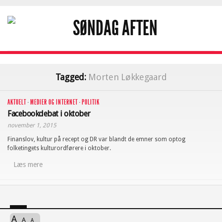
Tagged:
Morten Løkkegaard
AKTUELT
·
MEDIER OG INTERNET
·
POLITIK
Facebookdebat i oktober
november 1, 2015
Finanslov, kultur på recept og DR var blandt de emner som optog
folketingets kulturordførere i oktober.
Læs mere
A
A
A