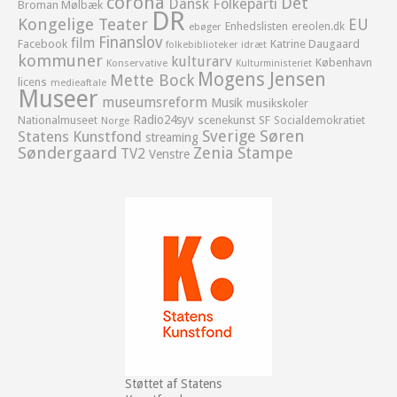
corona
Det
Dansk Folkeparti
Broman Mølbæk
DR
Kongelige Teater
EU
Enhedslisten
ereolen.dk
ebøger
Finanslov
film
Facebook
Katrine Daugaard
idræt
folkebiblioteker
kommuner
kulturarv
København
Konservative
Kulturministeriet
Mogens Jensen
Mette Bock
licens
medieaftale
Museer
museumsreform
Musik
musikskoler
Radio24syv
Nationalmuseet
scenekunst
SF
Socialdemokratiet
Norge
Sverige
Søren
Statens Kunstfond
streaming
Søndergaard
Zenia Stampe
TV2
Venstre
Støttet af Statens