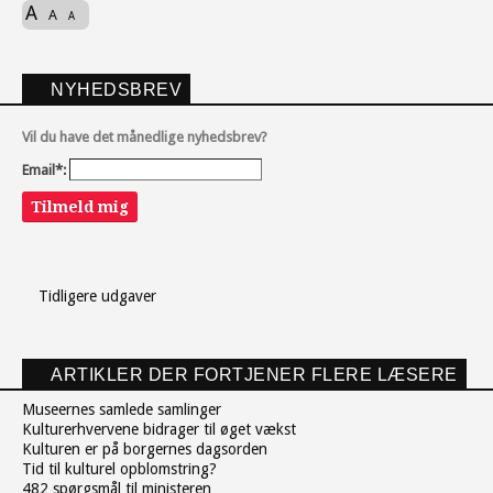
A
A
A
NYHEDSBREV
Vil du have det månedlige nyhedsbrev?
Email*:
Tilmeld mig
Tidligere udgaver
ARTIKLER DER FORTJENER FLERE LÆSERE
Museernes samlede samlinger
Kulturerhvervene bidrager til øget vækst
Kulturen er på borgernes dagsorden
Tid til kulturel opblomstring?
482 spørgsmål til ministeren