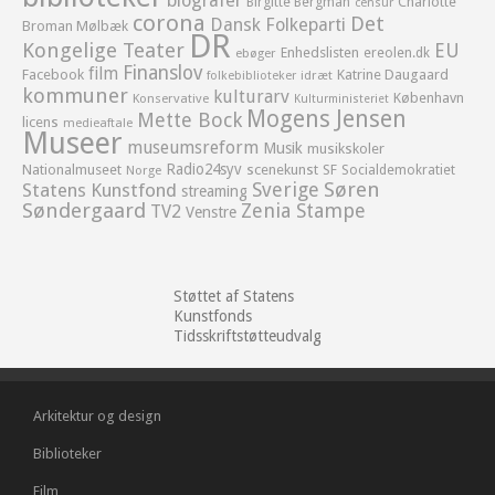
biografer
Birgitte Bergman
Charlotte
censur
corona
Det
Dansk Folkeparti
Broman Mølbæk
DR
Kongelige Teater
EU
Enhedslisten
ereolen.dk
ebøger
Finanslov
film
Facebook
Katrine Daugaard
idræt
folkebiblioteker
kommuner
kulturarv
København
Konservative
Kulturministeriet
Mogens Jensen
Mette Bock
licens
medieaftale
Museer
museumsreform
Musik
musikskoler
Radio24syv
Nationalmuseet
scenekunst
SF
Socialdemokratiet
Norge
Sverige
Søren
Statens Kunstfond
streaming
Søndergaard
Zenia Stampe
TV2
Venstre
Støttet af Statens
Kunstfonds
Tidsskriftstøtteudvalg
Arkitektur og design
Biblioteker
Film