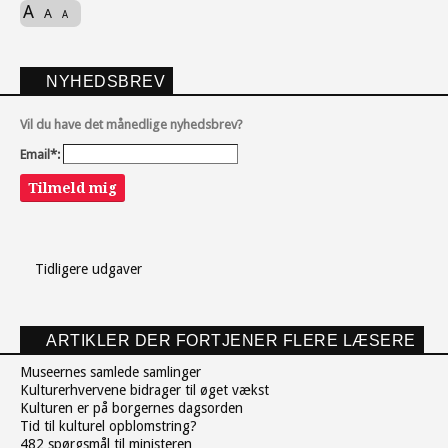
A
A
A
NYHEDSBREV
Vil du have det månedlige nyhedsbrev?
Email*:
Tilmeld mig
Tidligere udgaver
ARTIKLER DER FORTJENER FLERE LÆSERE
Museernes samlede samlinger
Kulturerhvervene bidrager til øget vækst
Kulturen er på borgernes dagsorden
Tid til kulturel opblomstring?
482 spørgsmål til ministeren