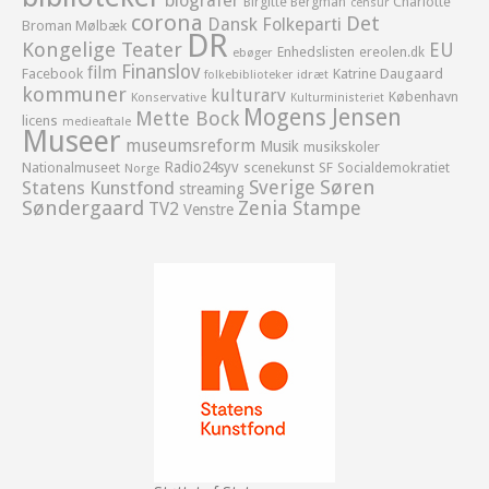
biografer
Birgitte Bergman
Charlotte
censur
corona
Det
Dansk Folkeparti
Broman Mølbæk
DR
Kongelige Teater
EU
Enhedslisten
ereolen.dk
ebøger
Finanslov
film
Facebook
Katrine Daugaard
idræt
folkebiblioteker
kommuner
kulturarv
København
Konservative
Kulturministeriet
Mogens Jensen
Mette Bock
licens
medieaftale
Museer
museumsreform
Musik
musikskoler
Radio24syv
Nationalmuseet
scenekunst
SF
Socialdemokratiet
Norge
Sverige
Søren
Statens Kunstfond
streaming
Søndergaard
Zenia Stampe
TV2
Venstre