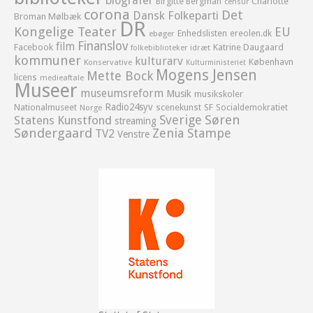
biografer
Birgitte Bergman
Charlotte
censur
corona
Det
Dansk Folkeparti
Broman Mølbæk
DR
Kongelige Teater
EU
Enhedslisten
ereolen.dk
ebøger
Finanslov
film
Facebook
Katrine Daugaard
idræt
folkebiblioteker
kommuner
kulturarv
København
Konservative
Kulturministeriet
Mogens Jensen
Mette Bock
licens
medieaftale
Museer
museumsreform
Musik
musikskoler
Radio24syv
Nationalmuseet
scenekunst
SF
Socialdemokratiet
Norge
Sverige
Søren
Statens Kunstfond
streaming
Søndergaard
Zenia Stampe
TV2
Venstre