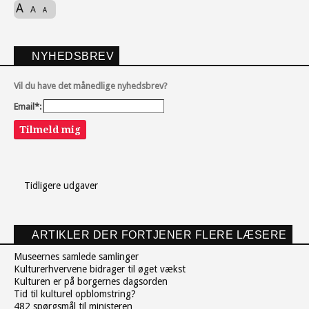
A
A
A
NYHEDSBREV
Vil du have det månedlige nyhedsbrev?
Email*:
Tilmeld mig
Tidligere udgaver
ARTIKLER DER FORTJENER FLERE LÆSERE
Museernes samlede samlinger
Kulturerhvervene bidrager til øget vækst
Kulturen er på borgernes dagsorden
Tid til kulturel opblomstring?
482 spørgsmål til ministeren