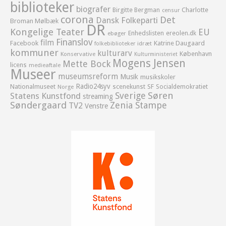
biblioteker
biografer
Birgitte Bergman
Charlotte
censur
corona
Det
Dansk Folkeparti
Broman Mølbæk
DR
Kongelige Teater
EU
Enhedslisten
ereolen.dk
ebøger
Finanslov
film
Facebook
Katrine Daugaard
idræt
folkebiblioteker
kommuner
kulturarv
København
Konservative
Kulturministeriet
Mogens Jensen
Mette Bock
licens
medieaftale
Museer
museumsreform
Musik
musikskoler
Radio24syv
Nationalmuseet
scenekunst
SF
Socialdemokratiet
Norge
Sverige
Søren
Statens Kunstfond
streaming
Søndergaard
Zenia Stampe
TV2
Venstre