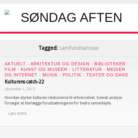
Tagged:
samfundsansvar
AKTUELT
·
ARKITEKTUR OG DESIGN
·
BIBLIOTEKER
·
FILM
·
KUNST OG MUSEER
·
LITTERATUR
·
MEDIER
OG INTERNET
·
MUSIK
·
POLITIK
·
TEATER OG DANS
Kulturens catch-22
december 1, 2013
Hvordan styrker kulturen relationerne til erhvervslivet. Svensk analyse
forsøger at klarlægge forudsætningerne for bedre samarbejde.
Læs mere