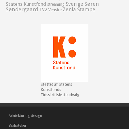
Sverige
Søren
Statens Kunstfond
streaming
Søndergaard
Zenia Stampe
TV2
Venstre
Støttet af Statens
Kunstfonds
Tidsskriftstøtteudvalg
Arkitektur og design
Biblioteker