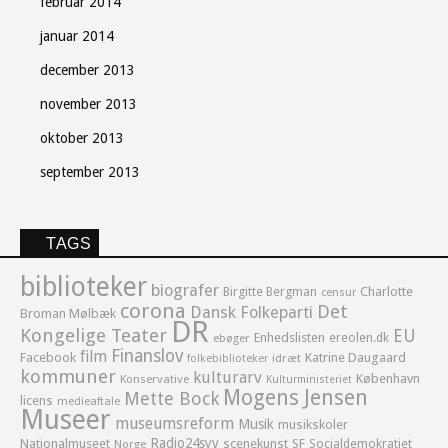
februar 2014
januar 2014
december 2013
november 2013
oktober 2013
september 2013
TAGS
biblioteker
biografer
Birgitte Bergman
Charlotte
censur
corona
Det
Dansk Folkeparti
Broman Mølbæk
DR
Kongelige Teater
EU
Enhedslisten
ereolen.dk
ebøger
Finanslov
film
Facebook
Katrine Daugaard
idræt
folkebiblioteker
kommuner
kulturarv
København
Konservative
Kulturministeriet
Mogens Jensen
Mette Bock
licens
medieaftale
Museer
museumsreform
Musik
musikskoler
Radio24syv
Nationalmuseet
scenekunst
SF
Socialdemokratiet
Norge