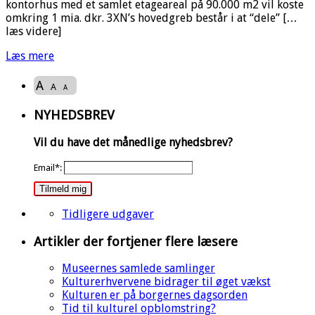
kontorhus med et samlet etageareal på 90.000 m2 vil koste
omkring 1 mia. dkr. 3XN’s hovedgreb består i at “dele” […
læs videre]
Læs mere
A
A
A
NYHEDSBREV
Vil du have det månedlige nyhedsbrev?
Email*:
Tilmeld mig
Tidligere udgaver
Artikler der fortjener flere læsere
Museernes samlede samlinger
Kulturerhvervene bidrager til øget vækst
Kulturen er på borgernes dagsorden
Tid til kulturel opblomstring?