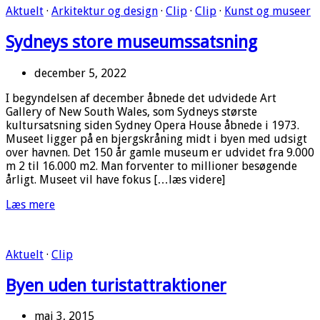
Aktuelt
·
Arkitektur og design
·
Clip
·
Clip
·
Kunst og museer
Sydneys store museumssatsning
december 5, 2022
I begyndelsen af december åbnede det udvidede Art
Gallery of New South Wales, som Sydneys største
kultursatsning siden Sydney Opera House åbnede i 1973.
Museet ligger på en bjergskråning midt i byen med udsigt
over havnen. Det 150 år gamle museum er udvidet fra 9.000
m 2 til 16.000 m2. Man forventer to millioner besøgende
årligt. Museet vil have fokus […læs videre]
Læs mere
Aktuelt
·
Clip
Byen uden turistattraktioner
maj 3, 2015