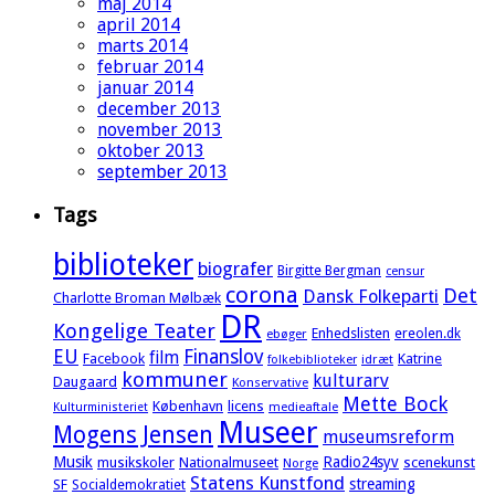
maj 2014
april 2014
marts 2014
februar 2014
januar 2014
december 2013
november 2013
oktober 2013
september 2013
Tags
biblioteker
biografer
Birgitte Bergman
censur
corona
Det
Dansk Folkeparti
Charlotte Broman Mølbæk
DR
Kongelige Teater
Enhedslisten
ereolen.dk
ebøger
EU
Finanslov
film
Facebook
Katrine
idræt
folkebiblioteker
kommuner
kulturarv
Daugaard
Konservative
Mette Bock
København
licens
Kulturministeriet
medieaftale
Museer
Mogens Jensen
museumsreform
Musik
Radio24syv
musikskoler
Nationalmuseet
scenekunst
Norge
Statens Kunstfond
streaming
SF
Socialdemokratiet