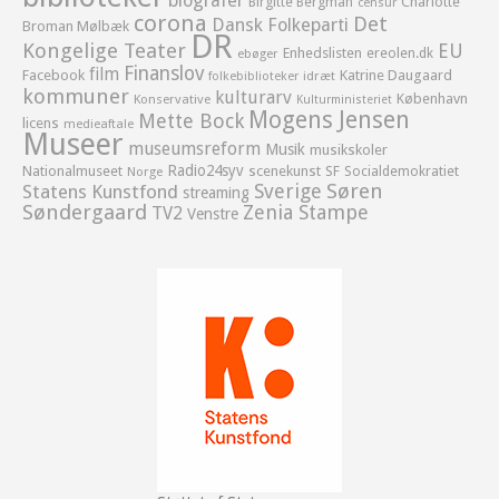
biografer
Birgitte Bergman
Charlotte
censur
corona
Det
Dansk Folkeparti
Broman Mølbæk
DR
Kongelige Teater
EU
Enhedslisten
ereolen.dk
ebøger
Finanslov
film
Facebook
Katrine Daugaard
idræt
folkebiblioteker
kommuner
kulturarv
København
Konservative
Kulturministeriet
Mogens Jensen
Mette Bock
licens
medieaftale
Museer
museumsreform
Musik
musikskoler
Radio24syv
Nationalmuseet
scenekunst
SF
Socialdemokratiet
Norge
Sverige
Søren
Statens Kunstfond
streaming
Søndergaard
Zenia Stampe
TV2
Venstre