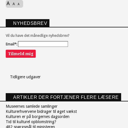
A
A
A
NYHEDSBREV
Vil du have det månedlige nyhedsbrev?
Email*:
Tilmeld mig
Tidligere udgaver
ARTIKLER DER FORTJENER FLERE LÆSERE
Museernes samlede samlinger
Kulturerhvervene bidrager til øget vækst
Kulturen er på borgernes dagsorden
Tid til kulturel opblomstring?
482 spørgsmål til ministeren