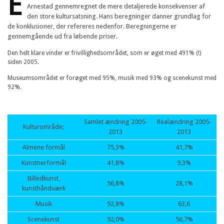
E
Arnestad gennemregnet de mere detaljerede konsekvenser af
den store kultursatsning. Hans beregninger danner grundlag for
de konklusioner, der refereres nedenfor. Beregningerne er
gennemgående ud fra løbende priser.
Den helt klare vinder er frivillighedsområdet, som er øget med 491% (!)
siden 2005.
Museumsområdet er forøget med 95%, musik med 93% og scenekunst med
92%.
Samlet ændring 2005-
Realændring 2005-
Kulturområde;
2013
2013
Almene formål
75,3%
41,7%
Kunstnerformål
41,8%
9,3%
Billedkunst,
56,8%
28,1%
kunsthåndværk
Musik
92,8%
63,6
Scenekunst
92,0%
56,7%