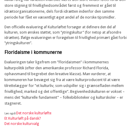
store stigning til frivillighedsområdet først og fremmest er gået til
idrætsorganisationerne, dels fordi idrætten indenfor den samme
periode har fået en væsentligt øget andel af de norske tipsmidler.
Den officielle evaluering af Kulturløftet forsøger at definere den del af
kulturen, som ønskes støttet, som ”ytringskultur” (for netop at afsondre
idrætten). Ifølge evalueringen er forøgelsen til frivillighed primært gået forbi
”ytringskulturen”.
Floridaisme i kommunerne
Evalueringen taler ligefrem om ”Floridaismen” i kommunernes
kulturpolitik (efter den amerikanske professor Richard Florida,
ophavsmand til begrebet
den kreative klasse
). Man vurderer, at
kommuneren har bevæget sig fra at være kulturproducent til at være
tilrettelægger for ”et kulturliv, som udspiller sig i grænsefladen mellem
frivillighed, marked og det offentlige”. Begivenhedskulturen er vokset –
mens det ”kulturelle fundament” – folkebiblioteker og kulturskoler – er
stagneret.
Det norske kulturløfte
Læs også:
Et Kulturløft på dansk?
Det norske kulturvalg