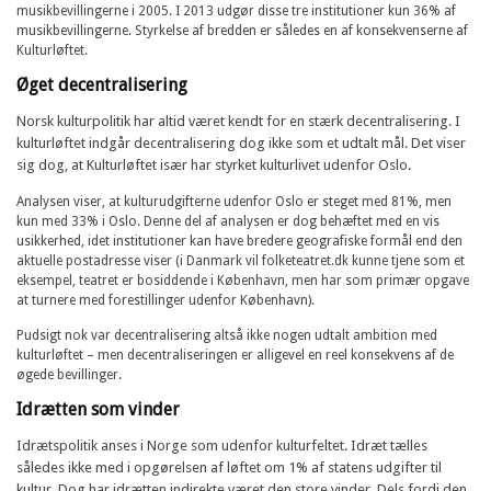
musikbevillingerne i 2005. I 2013 udgør disse tre institutioner kun 36% af
musikbevillingerne. Styrkelse af bredden er således en af konsekvenserne af
Kulturløftet.
Øget decentralisering
Norsk kulturpolitik har altid været kendt for en stærk decentralisering. I
kulturløftet indgår decentralisering dog ikke som et udtalt mål. Det viser
sig dog, at Kulturløftet især har styrket kulturlivet udenfor Oslo.
Analysen viser, at kulturudgifterne udenfor Oslo er steget med 81%, men
kun med 33% i Oslo. Denne del af analysen er dog behæftet med en vis
usikkerhed, idet institutioner kan have bredere geografiske formål end den
aktuelle postadresse viser (i Danmark vil folketeatret.dk kunne tjene som et
eksempel, teatret er bosiddende i København, men har som primær opgave
at turnere med forestillinger udenfor København).
Pudsigt nok var decentralisering altså ikke nogen udtalt ambition med
kulturløftet – men decentraliseringen er alligevel en reel konsekvens af de
øgede bevillinger.
Idrætten som vinder
Idrætspolitik anses i Norge som udenfor kulturfeltet. Idræt tælles
således ikke med i opgørelsen af løftet om 1% af statens udgifter til
kultur. Dog har idrætten indirekte været den store vinder. Dels fordi den