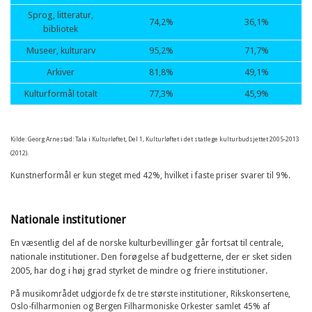
Sprog, litteratur,
74,2%
36,1%
bibliotek
Museer, kulturarv
95,2%
71,7%
Arkiver
81,8%
49,1%
Kulturformål totalt
77,3%
45,9%
Kilde: Georg Arnestad: Tala i Kulturløftet, Del 1, Kulturløftet i det statlege kulturbudsjettet 2005-2013
(2012).
Kunstnerformål er kun steget med 42%, hvilket i faste priser svarer til 9%.
Nationale institutioner
En væsentlig del af de norske kulturbevillinger går fortsat til centrale,
nationale institutioner. Den forøgelse af budgetterne, der er sket siden
2005, har dog i høj grad styrket de mindre og friere institutioner.
På musikområdet udgjorde fx de tre største institutioner, Rikskonsertene,
Oslo-filharmonien og Bergen Filharmoniske Orkester samlet 45% af