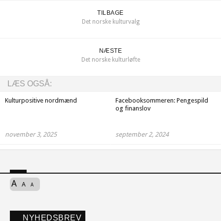
TILBAGE
Det norske kulturvalg
NÆSTE
Det norske kulturløfte
LÆS OGSÅ:
Kulturpositive nordmænd
Facebooksommeren: Pengespild
og finanslov
november 3, 2025
september 2, 2024
A
A
A
NYHEDSBREV