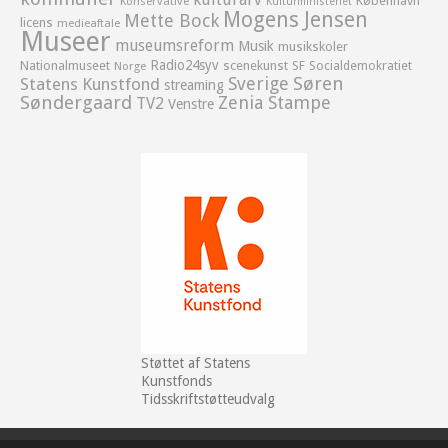
København
Konservative
Kulturministeriet
Mogens Jensen
Mette Bock
licens
medieaftale
Museer
museumsreform
Musik
musikskoler
Radio24syv
Nationalmuseet
scenekunst
SF
Socialdemokratiet
Norge
Sverige
Søren
Statens Kunstfond
streaming
Søndergaard
Zenia Stampe
TV2
Venstre
Støttet af Statens
Kunstfonds
Tidsskriftstøtteudvalg