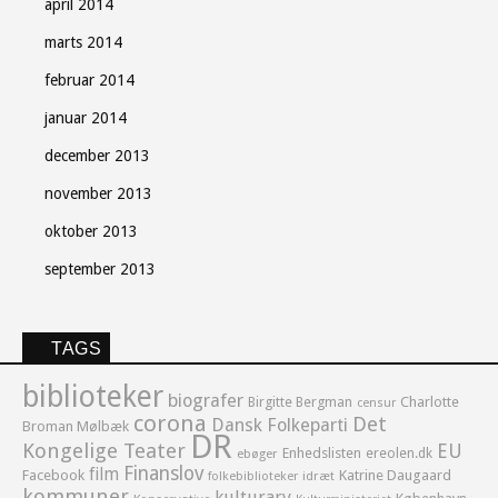
april 2014
marts 2014
februar 2014
januar 2014
december 2013
november 2013
oktober 2013
september 2013
TAGS
biblioteker
biografer
Birgitte Bergman
Charlotte
censur
corona
Det
Dansk Folkeparti
Broman Mølbæk
DR
Kongelige Teater
EU
Enhedslisten
ereolen.dk
ebøger
Finanslov
film
Facebook
Katrine Daugaard
idræt
folkebiblioteker
kommuner
kulturarv