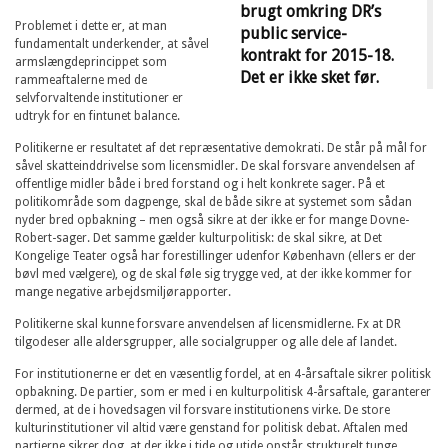
brugt omkring DR’s
Problemet i dette er, at man
public service-
fundamentalt underkender, at såvel
kontrakt for 2015-18.
armslængdeprincippet som
Det er ikke sket før.
rammeaftalerne med de
selvforvaltende institutioner er
udtryk for en fintunet balance.
Politikerne er resultatet af det repræsentative demokrati. De står på mål for
såvel skatteinddrivelse som licensmidler. De skal forsvare anvendelsen af
offentlige midler både i bred forstand og i helt konkrete sager. På et
politikområde som dagpenge, skal de både sikre at systemet som sådan
nyder bred opbakning – men også sikre at der ikke er for mange Dovne-
Robert-sager. Det samme gælder kulturpolitisk: de skal sikre, at Det
Kongelige Teater også har forestillinger udenfor København (ellers er der
bøvl med vælgere), og de skal føle sig trygge ved, at der ikke kommer for
mange negative arbejdsmiljørapporter.
Politikerne skal kunne forsvare anvendelsen af licensmidlerne. Fx at DR
tilgodeser alle aldersgrupper, alle socialgrupper og alle dele af landet.
For institutionerne er det en væsentlig fordel, at en 4-årsaftale sikrer politisk
opbakning. De partier, som er med i en kulturpolitisk 4-årsaftale, garanterer
dermed, at de i hovedsagen vil forsvare institutionens virke. De store
kulturinstitutioner vil altid være genstand for politisk debat. Aftalen med
partierne sikrer dog, at der ikke i tide og utide opstår strukturelt tunge