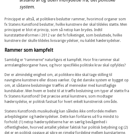
system.
Princippet er altså, at politikere beslutter rammer, hvorimod organer som
fx Statens Kunstfond beslutter, hvilke kunstnere der skal tildeles støtte. Men
princippet er blot et princip, som så netop kan brydes. Indtil
kunststøttereformen i 2012 var det fx folketinget, som besluttede, hvilke
kunstnere der skulle tildeles livsvarige ydelser, nu kaldet hædersydelser.
Rammer som kampfelt
Samtidig er “rammerne” naturligvis et kampfelt. Hvor frie rammer skal
armslængdeorganer have, og hvor specifikke politiske krav skal opfyldes?
Der er almindelig enighed om, at politikere ikke skal tage stilling til
navngivne kunstnere eller disses værker. Og det danske system er bygget op
om, at sådanne beslutninger træffes af mennesker med kunstfaglige
kundskaber. Men hvem er bedst til at træffe beslutning om typer af støtte fra
fx Statens Kunstfond? Det præcise antal kunstnere, som modtager
hædersydelse, er politisk fastsat for hvert enkelt kunstnerisk område.
Statens Kunstfonds musikudvalg kan således ikke omfordele mellem
arbejdslegater og hædersydelser. Dette kan forklares ud fra mindst to
forhold: (1) netop hædersydelserne har en særlig bevågenhed i
offentligheden, hvorved antallet ydelser faktisk har politisk betydning og (2)
det er en politisk opgave at sikre en rimelig fordeling mellem kunstarterne,