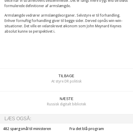
dette har vi straffelovens bestemmelser. Det er langt mere trygt end de blødt
formulerede definitioner af armslængde.
Armslængde vedrører armslængdeorganer. Selvstyre er til forhandling.
Enhver fornuftig forhandling giver til begge sider. Derved opnås win-win-
situationer. Det ville en velanskrevet økonom som John Meynard Keynes
absolut kunne se perspektivet i.
TILBAGE
At styre DR politisk
NÆSTE
Russisk digitalt bibliotek
LÆS OGSÅ:
482 spørgsmål til ministeren
Fra det blå program