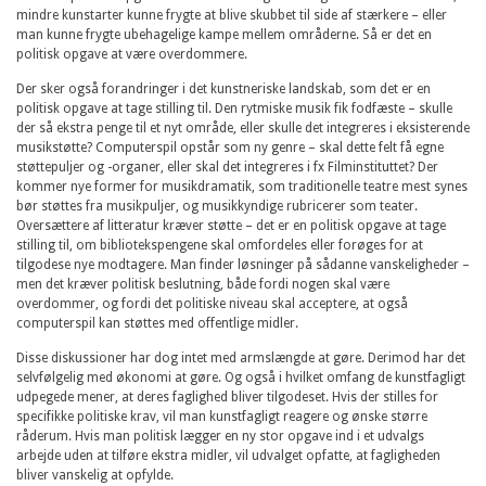
mindre kunstarter kunne frygte at blive skubbet til side af stærkere – eller
man kunne frygte ubehagelige kampe mellem områderne. Så er det en
politisk opgave at være overdommere.
Der sker også forandringer i det kunstneriske landskab, som det er en
politisk opgave at tage stilling til. Den rytmiske musik fik fodfæste – skulle
der så ekstra penge til et nyt område, eller skulle det integreres i eksisterende
musikstøtte? Computerspil opstår som ny genre – skal dette felt få egne
støttepuljer og -organer, eller skal det integreres i fx Filminstituttet? Der
kommer nye former for musikdramatik, som traditionelle teatre mest synes
bør støttes fra musikpuljer, og musikkyndige rubricerer som teater.
Oversættere af litteratur kræver støtte – det er en politisk opgave at tage
stilling til, om bibliotekspengene skal omfordeles eller forøges for at
tilgodese nye modtagere. Man finder løsninger på sådanne vanskeligheder –
men det kræver politisk beslutning, både fordi nogen skal være
overdommer, og fordi det politiske niveau skal acceptere, at også
computerspil kan støttes med offentlige midler.
Disse diskussioner har dog intet med armslængde at gøre. Derimod har det
selvfølgelig med økonomi at gøre. Og også i hvilket omfang de kunstfagligt
udpegede mener, at deres faglighed bliver tilgodeset. Hvis der stilles for
specifikke politiske krav, vil man kunstfagligt reagere og ønske større
råderum. Hvis man politisk lægger en ny stor opgave ind i et udvalgs
arbejde uden at tilføre ekstra midler, vil udvalget opfatte, at fagligheden
bliver vanskelig at opfylde.