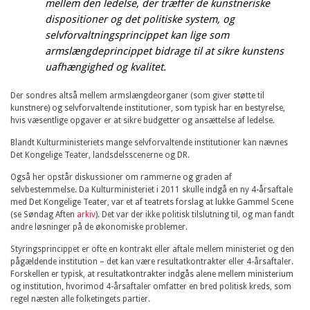
mellem den ledelse, der træffer de kunstneriske
dispositioner og det politiske system, og
selvforvaltningsprincippet kan lige som
armslængdeprincippet bidrage til at sikre kunstens
uafhængighed og kvalitet.
Der sondres altså mellem armslængdeorganer (som giver støtte til
kunstnere) og selvforvaltende institutioner, som typisk har en bestyrelse,
hvis væsentlige opgaver er at sikre budgetter og ansættelse af ledelse.
Blandt Kulturministeriets mange selvforvaltende institutioner kan nævnes
Det Kongelige Teater, landsdelsscenerne og DR.
Også her opstår diskussioner om rammerne og graden af
selvbestemmelse. Da Kulturministeriet i 2011 skulle indgå en ny 4-årsaftale
med Det Kongelige Teater, var et af teatrets forslag at lukke Gammel Scene
(se Søndag Aften
arkiv
). Det var der ikke politisk tilslutning til, og man fandt
andre løsninger på de økonomiske problemer.
Styringsprincippet er ofte en kontrakt eller aftale mellem ministeriet og den
pågældende institution – det kan være resultatkontrakter eller 4-årsaftaler.
Forskellen er typisk, at resultatkontrakter indgås alene mellem ministerium
og institution, hvorimod 4-årsaftaler omfatter en bred politisk kreds, som
regel næsten alle folketingets partier.