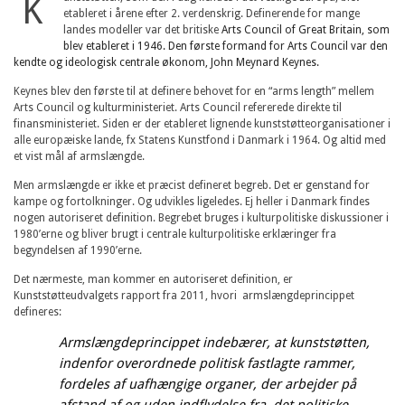
K
etableret i årene efter 2. verdenskrig. Definerende for mange
landes modeller var det britiske
Arts Council of Great Britain, som
blev etableret i 1946. Den første formand for Arts Council var den
kendte og ideologisk centrale økonom, John Meynard Keynes.
Keynes blev den første til at definere behovet for en “arms length” mellem
Arts Council og kulturministeriet. Arts Council refererede direkte til
finansministeriet. Siden er der etableret lignende kunststøtteorganisationer i
alle europæiske lande, fx Statens Kunstfond i Danmark i 1964. Og altid med
et vist mål af armslængde.
Men armslængde er ikke et præcist defineret begreb. Det er genstand for
kampe og fortolkninger. Og udvikles ligeledes. Ej heller i Danmark findes
nogen autoriseret definition. Begrebet bruges i kulturpolitiske diskussioner i
1980’erne og bliver brugt i centrale kulturpolitiske erklæringer fra
begyndelsen af 1990’erne.
Det nærmeste, man kommer en autoriseret definition, er
Kunststøtteudvalgets rapport fra 2011, hvori armslængdeprincippet
defineres:
Armslængdeprincippet indebærer, at kunststøtten,
indenfor overordnede politisk fastlagte rammer,
fordeles af uafhængige organer, der arbejder på
afstand af og uden indflydelse fra, det politiske