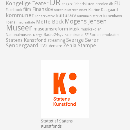
DR
Kongelige Teater
EU
Enhedslisten
ereolen.dk
ebøger
Finanslov
film
Facebook
Katrine Daugaard
idræt
folkebiblioteker
kommuner
kulturarv
København
Konservative
Kulturministeriet
Mogens Jensen
Mette Bock
licens
medieaftale
Museer
museumsreform
Musik
musikskoler
Radio24syv
Nationalmuseet
scenekunst
SF
Socialdemokratiet
Norge
Sverige
Søren
Statens Kunstfond
streaming
Søndergaard
Zenia Stampe
TV2
Venstre
Støttet af Statens
Kunstfonds