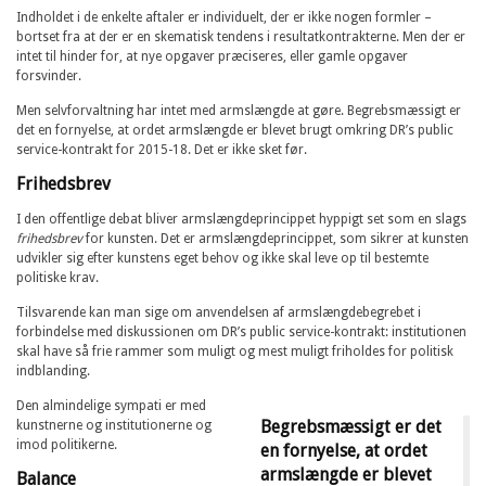
Indholdet i de enkelte aftaler er individuelt, der er ikke nogen formler –
bortset fra at der er en skematisk tendens i resultatkontrakterne. Men der er
intet til hinder for, at nye opgaver præciseres, eller gamle opgaver
forsvinder.
Men selvforvaltning har intet med armslængde at gøre. Begrebsmæssigt er
det en fornyelse, at ordet armslængde er blevet brugt omkring DR’s public
service-kontrakt for 2015-18. Det er ikke sket før.
Frihedsbrev
I den offentlige debat bliver armslængdeprincippet hyppigt set som en slags
frihedsbrev
for kunsten. Det er armslængdeprincippet, som sikrer at kunsten
udvikler sig efter kunstens eget behov og ikke skal leve op til bestemte
politiske krav.
Tilsvarende kan man sige om anvendelsen af armslængdebegrebet i
forbindelse med diskussionen om DR’s public service-kontrakt: institutionen
skal have så frie rammer som muligt og mest muligt friholdes for politisk
indblanding.
Den almindelige sympati er med
Begrebsmæssigt er det
kunstnerne og institutionerne og
imod politikerne.
en fornyelse, at ordet
armslængde er blevet
Balance