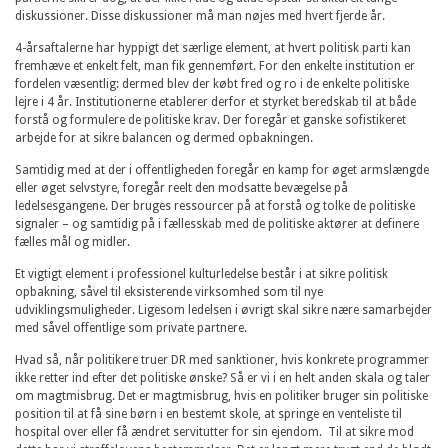
diskussioner. Disse diskussioner må man nøjes med hvert fjerde år.
4-årsaftalerne har hyppigt det særlige element, at hvert politisk parti kan
fremhæve et enkelt felt, man fik gennemført. For den enkelte institution er
fordelen væsentlig: dermed blev der købt fred og ro i de enkelte politiske
lejre i 4 år. Institutionerne etablerer derfor et styrket beredskab til at både
forstå og formulere de politiske krav. Der foregår et ganske sofistikeret
arbejde for at sikre balancen og dermed opbakningen.
Samtidig med at der i offentligheden foregår en kamp for øget armslængde
eller øget selvstyre, foregår reelt den modsatte bevægelse på
ledelsesgangene. Der bruges ressourcer på at forstå og tolke de politiske
signaler – og samtidig på i fællesskab med de politiske aktører at definere
fælles mål og midler.
Et vigtigt element i professionel kulturledelse består i at sikre politisk
opbakning, såvel til eksisterende virksomhed som til nye
udviklingsmuligheder. Ligesom ledelsen i øvrigt skal sikre nære samarbejder
med såvel offentlige som private partnere.
Hvad så, når politikere truer DR med sanktioner, hvis konkrete programmer
ikke retter ind efter det politiske ønske? Så er vi i en helt anden skala og taler
om magtmisbrug. Det er magtmisbrug, hvis en politiker bruger sin politiske
position til at få sine børn i en bestemt skole, at springe en venteliste til
hospital over eller få ændret servitutter for sin ejendom. Til at sikre mod