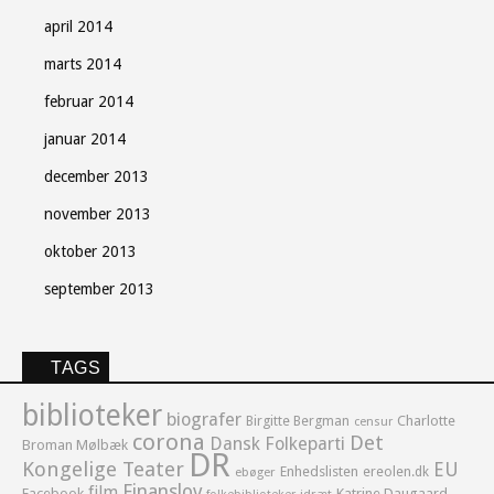
april 2014
marts 2014
februar 2014
januar 2014
december 2013
november 2013
oktober 2013
september 2013
TAGS
biblioteker
biografer
Birgitte Bergman
Charlotte
censur
corona
Det
Dansk Folkeparti
Broman Mølbæk
DR
Kongelige Teater
EU
Enhedslisten
ereolen.dk
ebøger
Finanslov
film
Facebook
Katrine Daugaard
idræt