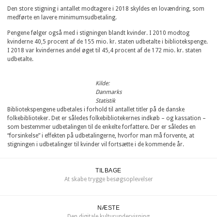
Den store stigning i antallet modtagere i 2018 skyldes en lovændring, som
medførte en lavere minimumsudbetaling.
Pengene følger også med i stigningen blandt kvinder. I 2010 modtog
kvinderne 40,5 procent af de 155 mio. kr. staten udbetalte i bibliotekspenge.
I 2018 var kvindernes andel øget til 45,4 procent af de 172 mio. kr. staten
udbetalte.
Kilde:
Danmarks
Statistik
Bibliotekspengene udbetales i forhold til antallet titler på de danske
folkebiblioteker. Det er således folkebibliotekernes indkøb – og kassation –
som bestemmer udbetalingen til de enkelte forfattere. Der er således en
“forsinkelse” i effekten på udbetalingerne, hvorfor man må forvente, at
stigningen i udbetalinger til kvinder vil fortsætte i de kommende år.
TILBAGE
At skabe trygge besøgsoplevelser
NÆSTE
Den digitale kulturundervisning