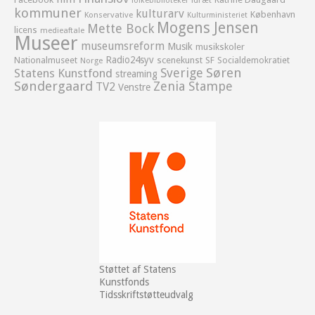
folkebiblioteker
kommuner
kulturarv
København
Konservative
Kulturministeriet
Mogens Jensen
Mette Bock
licens
medieaftale
Museer
museumsreform
Musik
musikskoler
Radio24syv
Nationalmuseet
scenekunst
SF
Socialdemokratiet
Norge
Sverige
Søren
Statens Kunstfond
streaming
Søndergaard
Zenia Stampe
TV2
Venstre
Støttet af Statens
Kunstfonds
Tidsskriftstøtteudvalg