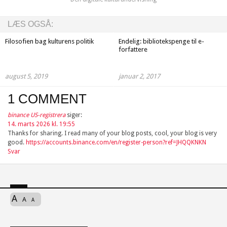
LÆS OGSÅ:
Filosofien bag kulturens politik
Endelig: bibliotekspenge til e-
forfattere
august 5, 2019
januar 2, 2017
1 COMMENT
binance US-registrera
siger:
14. marts 2026 kl. 19:55
Thanks for sharing. I read many of your blog posts, cool, your blog is very
good.
https://accounts.binance.com/en/register-person?ref=JHQQKNKN
Svar
A
A
A