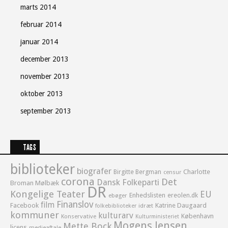
marts 2014
februar 2014
januar 2014
december 2013
november 2013
oktober 2013
september 2013
TAGS
biblioteker
biografer
Birgitte Bergman
Charlotte
censur
corona
Det
Dansk Folkeparti
Broman Mølbæk
DR
Kongelige Teater
EU
Enhedslisten
ereolen.dk
ebøger
Finanslov
film
Facebook
Katrine Daugaard
idræt
folkebiblioteker
kommuner
kulturarv
København
Konservative
Kulturministeriet
Mogens Jensen
Mette Bock
licens
medieaftale