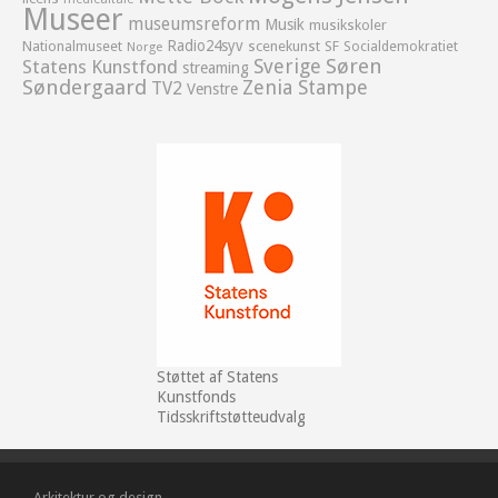
Museer
museumsreform
Musik
musikskoler
Radio24syv
Nationalmuseet
scenekunst
SF
Socialdemokratiet
Norge
Sverige
Søren
Statens Kunstfond
streaming
Søndergaard
Zenia Stampe
TV2
Venstre
Støttet af Statens
Kunstfonds
Tidsskriftstøtteudvalg
Arkitektur og design