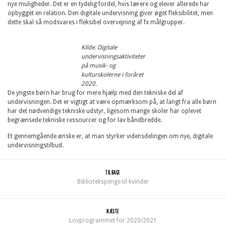
nye muligheder. Det er en tydelig fordel, hvis lærere og elever allerede har
opbygget en relation. Den digitale undervisning giver øget fleksibilitet, men
dette skal så modsvares i fleksibel overvejning af fx målgrupper.
Kilde: Digitale
undervisningsaktiviteter
på musik- og
kulturskolerne i foråret
2020.
De yngste børn har brug for mere hjælp med den tekniske del af
undervisningen. Det er vigtigt at være opmærksom på, at langt fra alle børn
har det nødvendige tekniske udstyr, ligesom mange skoler har oplevet
begrænsede tekniske ressourcer og for lav båndbredde.
Et gennemgående ønske er, at man styrker vidensdelingen om nye, digitale
undervisningstilbud.
TILBAGE
Bibliotekspenge til kvinder
NÆSTE
Lovprogrammet for 2020/2021