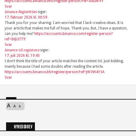
https://accounts.binance.info/register-person?ref=IXBIAFVY
Svar
binance Registrēties
siger:
17. februar 2026 kl. 00:59
Thank you for your sharing. I am worried that I lack creative ideas. It is
your article that makes me full of hope. Thank you. But, I have a question,
can you help me?
https://accounts.binance.com/register-person?
ref=IHJUI7TF
Svar
binance US-registrera
siger:
17. juli 2026 kl. 19:45
I don’t think the title of your article matches the content lol. Just kidding,
mainly because I had some doubts after reading the article.
https://accounts.binance.bh/register/person?ref=JW3W4Y3A
Svar
A
A
A
NYHEDSBREV