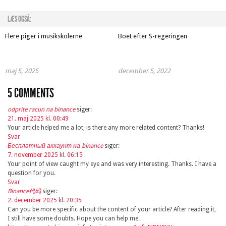
LÆS OGSÅ:
Flere piger i musikskolerne
Boet efter S-regeringen
maj 5, 2025
december 5, 2022
5 COMMENTS
odprite racun na binance
siger:
21. maj 2025 kl. 00:49
Your article helped me a lot, is there any more related content? Thanks!
Svar
Бесплатный аккаунт на binance
siger:
7. november 2025 kl. 06:15
Your point of view caught my eye and was very interesting. Thanks. I have a
question for you.
Svar
Binance代码
siger:
2. december 2025 kl. 20:35
Can you be more specific about the content of your article? After reading it,
I still have some doubts. Hope you can help me.