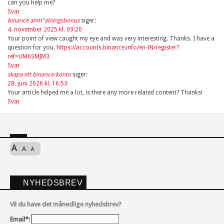
can you help me?
Svar
binance anm"alningsbonus
siger:
4. november 2025 kl. 09:20
Your point of view caught my eye and was very interesting. Thanks. I have a
question for you.
https://accounts.binance.info/en-IN/register?
ref=UM6SMJM3
Svar
skapa ett binance-konto
siger:
28. juni 2026 kl. 16:53
Your article helped me a lot, is there any more related content? Thanks!
Svar
A
A
A
NYHEDSBREV
Vil du have det månedlige nyhedsbrev?
Email*: