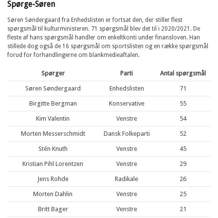
Spørge-Søren
Søren Søndergaard fra Enhedslisten er fortsat den, der stiller flest
spørgsmål til kulturministeren. 71 spørgsmål blev det til i 2020/2021. De
fleste af hans spørgsmål handler om enkeltkonti under finansloven. Han
stillede dog også de 16 spørgsmål om sportslisten og en række spørgsmål
forud for forhandlingerne om blankmedieaftalen.
Spørger
Parti
Antal spørgsmål
Søren Søndergaard
Enhedslisten
71
Birgitte Bergman
Konservative
55
Kim Valentin
Venstre
54
Morten Messerschmidt
Dansk Folkeparti
52
Stén Knuth
Venstre
45
Kristian Pihl Lorentzen
Venstre
29
Jens Rohde
Radikale
26
Morten Dahlin
Venstre
25
Britt Bager
Venstre
21