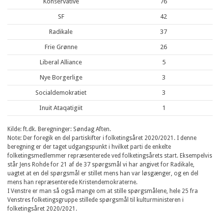
Konservative
76
SF
42
Radikale
37
Frie Grønne
26
Liberal Alliance
5
Nye Borgerlige
3
Socialdemokratiet
3
Inuit Ataqatigiit
1
Kilde: ft.dk. Beregninger: Søndag Aften.
Note: Der foregik en del partiskifter i folketingsåret 2020/2021. I denne
beregning er der taget udgangspunkt i hvilket parti de enkelte
folketingsmedlemmer repræsenterede ved folketingsårets start. Eksempelvis
står Jens Rohde for 21 af de 37 spørgsmål vi har angivet for Radikale,
uagtet at en del spørgsmål er stillet mens han var løsgænger, og en del
mens han repræsenterede Kristendemokraterne.
I Venstre er man så også mange om at stille spørgsmålene, hele 25 fra
Venstres folketingsgruppe stillede spørgsmål til kulturministeren i
folketingsåret 2020/2021.