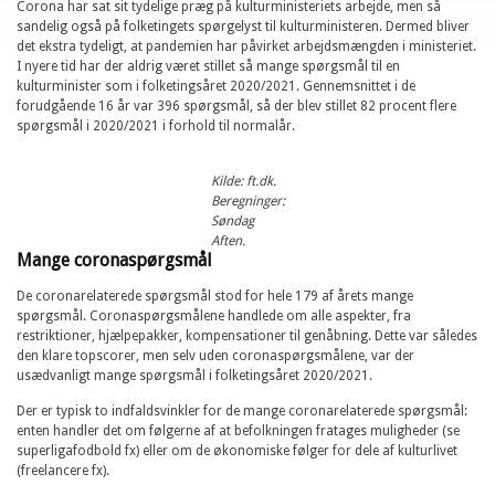
Corona har sat sit tydelige præg på kulturministeriets arbejde, men så
sandelig også på folketingets spørgelyst til kulturministeren. Dermed bliver
det ekstra tydeligt, at pandemien har påvirket arbejdsmængden i ministeriet.
I nyere tid har der aldrig været stillet så mange spørgsmål til en
kulturminister som i folketingsåret 2020/2021. Gennemsnittet i de
forudgående 16 år var 396 spørgsmål, så der blev stillet 82 procent flere
spørgsmål i 2020/2021 i forhold til normalår.
Kilde: ft.dk.
Beregninger:
Søndag
Aften.
Mange coronaspørgsmål
De coronarelaterede spørgsmål stod for hele 179 af årets mange
spørgsmål. Coronaspørgsmålene handlede om alle aspekter, fra
restriktioner, hjælpepakker, kompensationer til genåbning. Dette var således
den klare topscorer, men selv uden coronaspørgsmålene, var der
usædvanligt mange spørgsmål i folketingsåret 2020/2021.
Der er typisk to indfaldsvinkler for de mange coronarelaterede spørgsmål:
enten handler det om følgerne af at befolkningen fratages muligheder (se
superligafodbold fx) eller om de økonomiske følger for dele af kulturlivet
(freelancere fx).