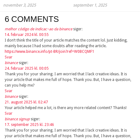
november 3, 2025
september 1, 2025
6 COMMENTS
melhor código de indicac~ao da binance
siger:
14. februar 2024 kl. 00:55
I don’t think the title of your article matches the content lol. Just kidding,
mainly because I had some doubts after reading the article.
https://www.binance.info/pt-BR/join?ref=W0BCQMF1
Svar
binance
siger:
24. februar 2025 kl. 00:05
Thank you for your sharing. I am worried that I lack creative ideas. It is
your article that makes me full of hope. Thank you. But, I have a question,
can you help me?
Svar
binance
siger:
21. august 2025 kl. 02:47
Your article helped me a lot, is there any more related content? Thanks!
Svar
binance signup
siger:
17. september 2025 kl. 23:46
Thank you for your sharing. I am worried that I lack creative ideas. It is
your article that makes me full of hope. Thank you. But, I have a question,