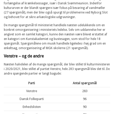
forlængelse af krænkelsessager, især i Dansk Svømmeunion. Indenfor
kulturarven er der blandt spørgere især fokus på bevaring af vandmøller
(27 spørgsmål), men der blev også spurgt til problemerne ved Nyborg Slot
og behovet for at sikre arkæologiske udgravninger.
De mange spørgsmål til ministeriet handlede næsten udelukkende om en
konkret omorganisering i ministeriets ledelse. Selv om uddannelse her er
angivet som en samlet kategori, kunne den næsten være blevet erstattet af
en kategori om Kunstakademiet og bustesagen, som stod for hele 18
spørgsmål. Spørgsmålene om musik handlede ligeledes i høj grad om en
enkeltsag, omorganisering af MGK-skolerne (21 spørgsmål).
Venstre – og de andre
Næsten halvdelen af de mange spørgsmål, der blev stillet til kulturministeren
i 2020/2021, blev stillet af partiet Venstre, hele 283 spørgsmål blev det til. De
andre spørgende partier er langt bagude:
Parti
Antal spørgsmål
Venstre
283
Dansk Folkeparti
96
Enhedslisten
90