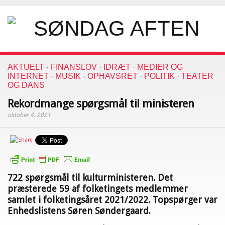
AKTUELT
·
FINANSLOV
·
IDRÆT
·
MEDIER OG
INTERNET
·
MUSIK
·
OPHAVSRET
·
POLITIK
·
TEATER
OG DANS
Rekordmange spørgsmål til ministeren
oktober 4, 2021
722 spørgsmål til kulturministeren. Det
præsterede 59 af folketingets medlemmer
samlet i folketingsåret 2021/2022. Topspørger var
Enhedslistens Søren Søndergaard.