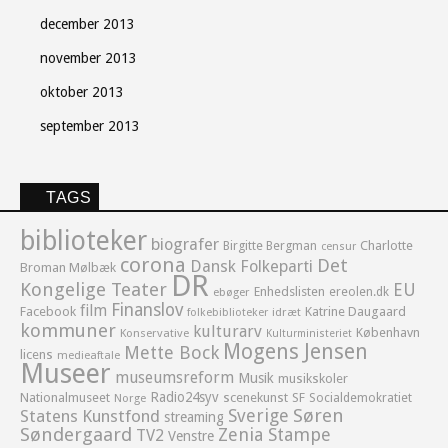
december 2013
november 2013
oktober 2013
september 2013
TAGS
biblioteker
biografer
Birgitte Bergman
Charlotte
censur
corona
Det
Dansk Folkeparti
Broman Mølbæk
DR
Kongelige Teater
EU
Enhedslisten
ereolen.dk
ebøger
Finanslov
film
Facebook
Katrine Daugaard
idræt
folkebiblioteker
kommuner
kulturarv
København
Konservative
Kulturministeriet
Mogens Jensen
Mette Bock
licens
medieaftale
Museer
museumsreform
Musik
musikskoler
Radio24syv
Nationalmuseet
scenekunst
SF
Socialdemokratiet
Norge
Sverige
Søren
Statens Kunstfond
streaming
Søndergaard
Zenia Stampe
TV2
Venstre