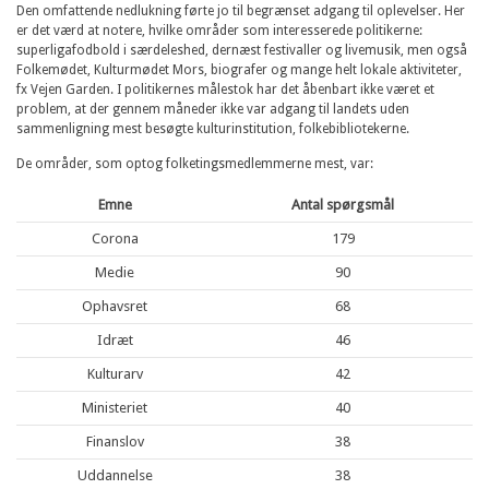
Den omfattende nedlukning førte jo til begrænset adgang til oplevelser. Her
er det værd at notere, hvilke områder som interesserede politikerne:
superligafodbold i særdeleshed, dernæst festivaller og livemusik, men også
Folkemødet, Kulturmødet Mors, biografer og mange helt lokale aktiviteter,
fx Vejen Garden. I politikernes målestok har det åbenbart ikke været et
problem, at der gennem måneder ikke var adgang til landets uden
sammenligning mest besøgte kulturinstitution, folkebibliotekerne.
De områder, som optog folketingsmedlemmerne mest, var:
Emne
Antal spørgsmål
Corona
179
Medie
90
Ophavsret
68
Idræt
46
Kulturarv
42
Ministeriet
40
Finanslov
38
Uddannelse
38