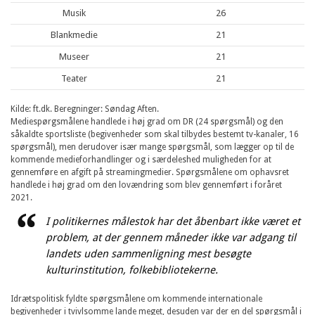
Musik
26
Blankmedie
21
Museer
21
Teater
21
Kilde: ft.dk. Beregninger: Søndag Aften.
Mediespørgsmålene handlede i høj grad om DR (24 spørgsmål) og den
såkaldte sportsliste (begivenheder som skal tilbydes bestemt tv-kanaler, 16
spørgsmål), men derudover især mange spørgsmål, som lægger op til de
kommende medieforhandlinger og i særdeleshed muligheden for at
gennemføre en afgift på streamingmedier. Spørgsmålene om ophavsret
handlede i høj grad om den lovændring som blev gennemført i foråret
2021.
I politikernes målestok har det åbenbart ikke været et
problem, at der gennem måneder ikke var adgang til
landets uden sammenligning mest besøgte
kulturinstitution, folkebibliotekerne.
Idrætspolitisk fyldte spørgsmålene om kommende internationale
begivenheder i tvivlsomme lande meget, desuden var der en del spørgsmål i