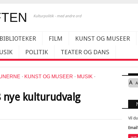
Kulturpolitik - med andre ord
BIBLIOTEKER
FILM
KUNST OG MUSEER
USIK
POLITIK
TEATER OG DANS
UNERNE
·
KUNST OG MUSEER
·
MUSIK
·
A
A
 nye kulturudvalg
Vil d
Email