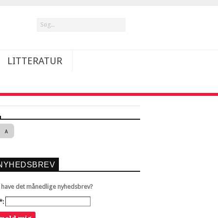
LITTERATUR
A
NYHEDSBREV
u have det månedlige nyhedsbrev?
*: