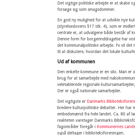
Det vigtige politiske arbejde er at skabe o
forsøge sig som smagsdommer.
En god ny mulighed for at udvikle nye kult
(styrelseslovens §17 stk. 4), som er midl
centrale er, at udvalgene både består af k
Denne form for borgerinddragelse har vist 
det kommunalpolitiske arbejde. Fx vil de
til at diskutere, hvordan det lokale kultur
Ud af kommunen
Den enkelte kommune er en silo. Man er op
brug for at samarbejde med nabokommuner 
veletablerede regionale kultursamarbejder,
Der er også nationale samarbejder.
Det vigtigste er
Danmarks Biblioteksforen
bredere kulturpolitiske debatter. Her har
embedsmænd fra hele landet. Ca. 80 af la
realiteten varetager Danmarks Bibliotek
fagområder foregår i
Kommunernes Lands
også deltager i biblioteksforeningen.