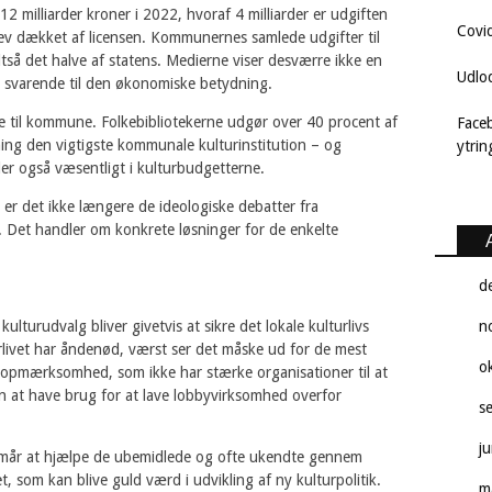
2 milliarder kroner i 2022, hvoraf 4 milliarder er udgiften
Covi
lev dækket af licensen. Kommunernes samlede udgifter til
altså det halve af statens. Medierne viser desværre ikke en
Udlo
, svarende til den økonomiske betydning.
e til kommune. Folkebibliotekerne udgør over 40 procent af
Face
ng den vigtigste kommunale kulturinstitution – og
ytri
der også væsentligt i kulturbudgetterne.
 er det ikke længere de ideologiske debatter fra
et handler om konkrete løsninger for de enkelte
d
lturudvalg bliver givetvis at sikre det lokale kulturlivs
n
urlivet har åndenød, værst ser det måske ud for de mest
o
ieopmærksomhed, som ikke har stærke organisationer til at
en at have brug for at lave lobbyvirksomhed overfor
s
j
mår at hjælpe de ubemidlede og ofte ukendte gennem
, som kan blive guld værd i udvikling af ny kulturpolitik.
m