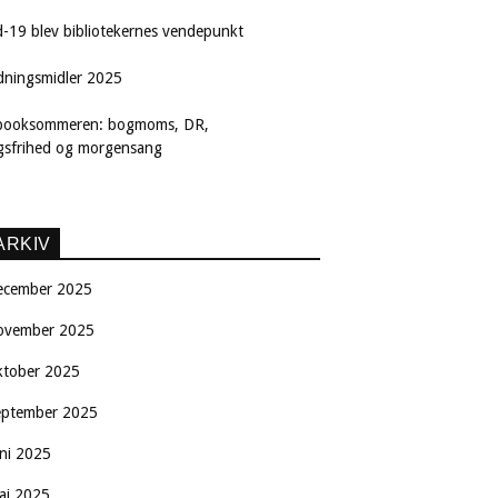
d-19 blev bibliotekernes vendepunkt
dningsmidler 2025
booksommeren: bogmoms, DR,
ngsfrihed og morgensang
ARKIV
ecember 2025
ovember 2025
ktober 2025
eptember 2025
uni 2025
aj 2025