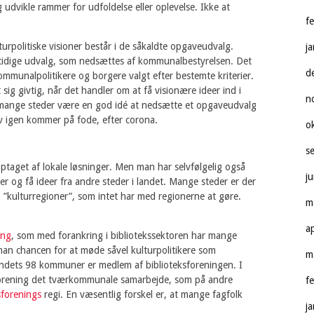
g udvikle rammer for udfoldelse eller oplevelse. Ikke at
f
urpolitiske visioner består i de såkaldte opgaveudvalg.
j
ertidige udvalg, som nedsættes af kommunalbestyrelsen. Det
d
ommunalpolitikere og borgere valgt efter bestemte kriterier.
sig givtig, når det handler om at få visionære ideer ind i
n
t mange steder være en god idé at nedsætte et opgaveudvalg
liv igen kommer på fode, efter corona.
o
s
taget af lokale løsninger. Men man har selvfølgelig også
j
og få ideer fra andre steder i landet. Mange steder er der
 ”kulturregioner”, som intet har med regionerne at gøre.
m
a
ing
, som med forankring i bibliotekssektoren har mange
 man chancen for at møde såvel kulturpolitikere som
m
ndets 98 kommuner er medlem af biblioteksforeningen. I
sforening det tværkommunale samarbejde, som på andre
f
forenings
regi. En væsentlig forskel er, at mange fagfolk
j