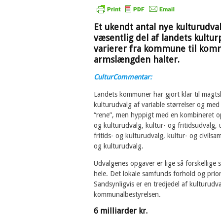
Et ukendt antal nye kulturudv
væsentlig del af landets kultur
varierer fra kommune til kom
armslængden halter.
CulturCommentar:
Landets kommuner har gjort klar til magts
kulturudvalg af variable størrelser og me
“rene”, men hyppigt med en kombineret op
og kulturudvalg, kultur- og fritidsudvalg,
fritids- og kulturudvalg, kultur- og civilsa
og kulturudvalg.
Udvalgenes opgaver er lige så forskelli
hele. Det lokale samfunds forhold og prior
Sandsynligvis er en tredjedel af kulturu
kommunalbestyrelsen.
6 milliarder kr.