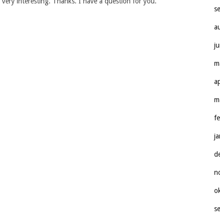
very interesting. Thanks. I have a question for you.
s
a
j
m
a
m
f
j
d
n
o
s