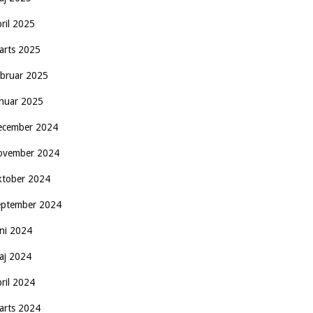
pril 2025
arts 2025
ebruar 2025
anuar 2025
ecember 2024
ovember 2024
ktober 2024
eptember 2024
uni 2024
aj 2024
pril 2024
arts 2024