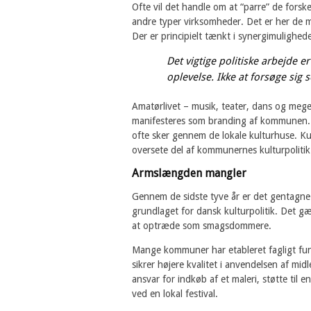
Ofte vil det handle om at “parre” de forsk
andre typer virksomheder. Det er her de
Der er principielt tænkt i synergimulighede
Det vigtige politiske arbejde e
oplevelse. Ikke at forsøge si
Amatørlivet – musik, teater, dans og meget
manifesteres som branding af kommunen. D
ofte sker gennem de lokale kulturhuse. Ku
oversete del af kommunernes kulturpolitik
Armslængden mangler
Gennem de sidste tyve år er det gentagne 
grundlaget for dansk kulturpolitik. Det gæ
at optræde som smagsdommere.
Mange kommuner har etableret fagligt fu
sikrer højere kvalitet i anvendelsen af midl
ansvar for indkøb af et maleri, støtte til 
ved en lokal festival.