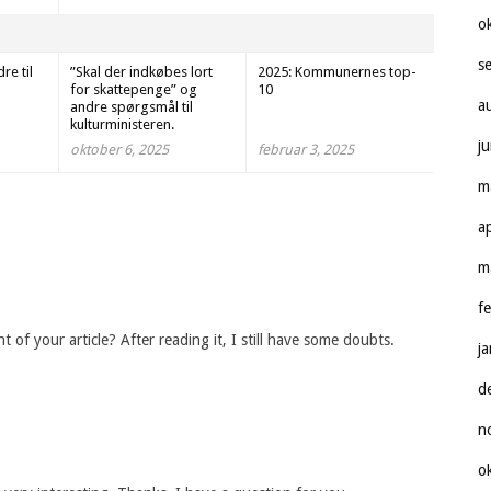
o
s
e til
”Skal der indkøbes lort
2025: Kommunernes top-
for skattepenge” og
10
a
andre spørgsmål til
kulturministeren.
j
oktober 6, 2025
februar 3, 2025
m
a
m
f
of your article? After reading it, I still have some doubts.
j
d
n
o