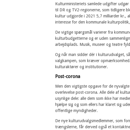
Kulturministeriets samlede udgifter udgør 1
til DR og TV2-regionerne, som tidligere b
kultur udgjorde i 2021 5,7 milliarder kr., 
interesse for den kommunale kulturpolitik
De vigtige spørgsmål varierer fra kommun
kulturbudgetterne og er uden sammenligni
arbejdsplads. Musik, museer og teatre fyl
Og når man sidder dér i kulturudvalget, så
valgkampen, som kræver opmærksomhed. D
kulturaktører og institutioner.
Post-corona
Men den vigtigste opgave for de nyvalgte ku
overlevelse post-corona. Alle dele af kult
usynlige dele: alle dem som ikke har med
hjælpe sig og som ellers har klaret sig ud
offentlige myndigheder.
De nye kulturudvalgsmedlemmer, som for
trængslerne, får derved også et kontaktnet