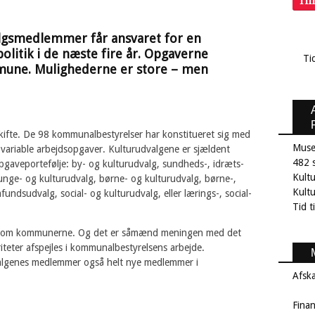
Ti
algsmedlemmer får ansvaret for en
politik i de næste fire år. Opgaverne
Ti
mune. Mulighederne er store – men
kifte. De 98 kommunalbestyrelser har konstitueret sig med
Muse
d variable arbejdsopgaver. Kulturudvalgene er sjældent
482 s
gaveportefølje: by- og kulturudvalg, sundheds-, idræts-
Kult
 unge- og kulturudvalg, børne- og kulturudvalg, børne-,
Kultu
mfundsudvalg, social- og kulturudvalg, eller lærings-, social-
Tid t
ge som kommunerne. Og det er såmænd meningen med det
iteter afspejles i kommunalbestyrelsens arbejde.
dvalgenes medlemmer også helt nye medlemmer i
Afsk
Fina