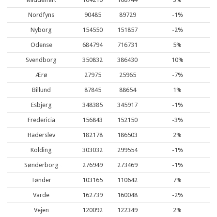
Nordfyns
90485
89729
-1%
Nyborg
154550
151857
-2%
Odense
684794
716731
5%
Svendborg
350832
386430
10%
Ærø
27975
25965
-7%
Billund
87845
88654
1%
Esbjerg
348385
345917
-1%
Fredericia
156843
152150
-3%
Haderslev
182178
186503
2%
Kolding
303032
299554
-1%
Sønderborg
276949
273469
-1%
Tønder
103165
110642
7%
Varde
162739
160048
-2%
Vejen
120092
122349
2%