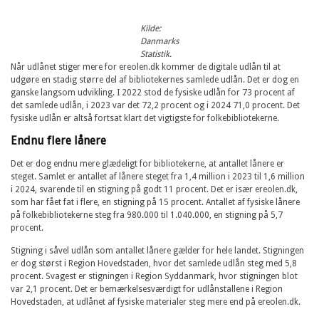
Kilde:
Danmarks
Statistik.
Når udlånet stiger mere for ereolen.dk kommer de digitale udlån til at
udgøre en stadig større del af bibliotekernes samlede udlån. Det er dog en
ganske langsom udvikling. I 2022 stod de fysiske udlån for 73 procent af
det samlede udlån, i 2023 var det 72,2 procent og i 2024 71,0 procent. Det
fysiske udlån er altså fortsat klart det vigtigste for folkebibliotekerne.
Endnu flere lånere
Det er dog endnu mere glædeligt for bibliotekerne, at antallet lånere er
steget. Samlet er antallet af lånere steget fra 1,4 million i 2023 til 1,6 million
i 2024, svarende til en stigning på godt 11 procent. Det er især ereolen.dk,
som har fået fat i flere, en stigning på 15 procent. Antallet af fysiske lånere
på folkebibliotekerne steg fra 980.000 til 1.040.000, en stigning på 5,7
procent.
Stigning i såvel udlån som antallet lånere gælder for hele landet. Stigningen
er dog størst i Region Hovedstaden, hvor det samlede udlån steg med 5,8
procent. Svagest er stigningen i Region Syddanmark, hvor stigningen blot
var 2,1 procent. Det er bemærkelsesværdigt for udlånstallene i Region
Hovedstaden, at udlånet af fysiske materialer steg mere end på ereolen.dk.