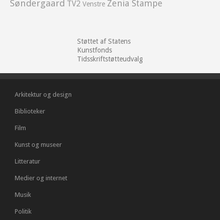
Søndergaard
Zenia Stampe
TV2
Venstre
Støttet af Statens
Kunstfonds
Tidsskriftstøtteudvalg
Arkitektur og design
Biblioteker
Film
Kunst og museer
Litteratur
Medier og internet
Musik
Politik