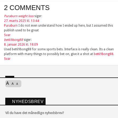
2 COMMENTS
Puraburn weight loss
siger:
27. marts 2025 kl. 13:44
Puraburn
I do not even understand how I ended up here, but I assumed this
publish used to be great
Svar
bet69bong88
siger:
8. januar 2026 kl. 18:09
Used bet69bong88 for some sports bets. Interface is really clean. Its a clean
platform with many things to possibly bet on, give it a shot at
bet69bong88
.
Svar
A
A
A
NYHEDSBREV
Vil du have det månedlige nyhedsbrev?