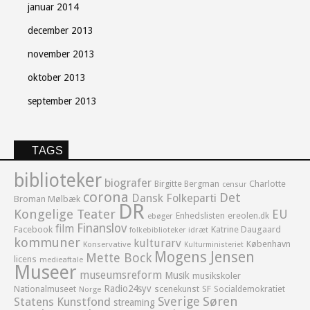
januar 2014
december 2013
november 2013
oktober 2013
september 2013
TAGS
biblioteker
biografer
Birgitte Bergman
Charlotte
censur
corona
Det
Dansk Folkeparti
Broman Mølbæk
DR
Kongelige Teater
EU
Enhedslisten
ereolen.dk
ebøger
Finanslov
film
Facebook
Katrine Daugaard
idræt
folkebiblioteker
kommuner
kulturarv
København
Konservative
Kulturministeriet
Mogens Jensen
Mette Bock
licens
medieaftale
Museer
museumsreform
Musik
musikskoler
Radio24syv
Nationalmuseet
scenekunst
SF
Socialdemokratiet
Norge
Sverige
Søren
Statens Kunstfond
streaming