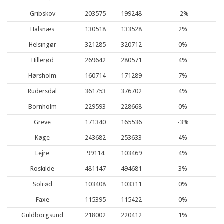
Gribskov
203575
199248
-2%
Halsnæs
130518
133528
2%
Helsingør
321285
320712
0%
Hillerød
269642
280571
4%
Hørsholm
160714
171289
7%
Rudersdal
361753
376702
4%
Bornholm
229593
228668
0%
Greve
171340
165536
-3%
Køge
243682
253633
4%
Lejre
99114
103469
4%
Roskilde
481147
494681
3%
Solrød
103408
103311
0%
Faxe
115395
115422
0%
Guldborgsund
218002
220412
1%