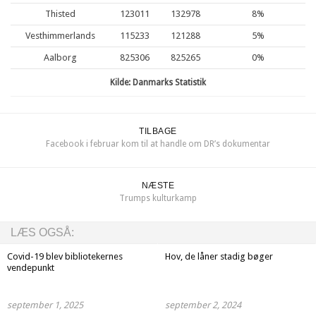
Thisted
123011
132978
8%
Vesthimmerlands
115233
121288
5%
Aalborg
825306
825265
0%
Kilde: Danmarks Statistik
TILBAGE
Facebook i februar kom til at handle om DR’s dokumentar
NÆSTE
Trumps kulturkamp
LÆS OGSÅ:
Covid-19 blev bibliotekernes
Hov, de låner stadig bøger
vendepunkt
september 1, 2025
september 2, 2024