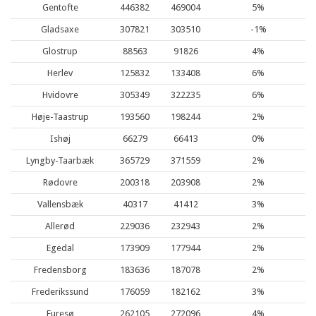
Gentofte
446382
469004
5%
Gladsaxe
307821
303510
-1%
Glostrup
88563
91826
4%
Herlev
125832
133408
6%
Hvidovre
305349
322235
6%
Høje-Taastrup
193560
198244
2%
Ishøj
66279
66413
0%
Lyngby-Taarbæk
365729
371559
2%
Rødovre
200318
203908
2%
Vallensbæk
40317
41412
3%
Allerød
229036
232943
2%
Egedal
173909
177944
2%
Fredensborg
183636
187078
2%
Frederikssund
176059
182162
3%
Furesø
262105
272096
4%