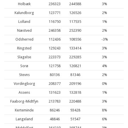
Holbæk
236323
244588
3%
Kalundborg
123771
126526
2%
Lolland
116750
117535
1%
Næstved
246358
252390
2%
Odsherred
112436
108556
-3%
Ringsted
129243
133414
3%
Slagelse
223373
229285
3%
Sorø
121758
126821
4%
Stevns
80136
81346
2%
Vordingborg
208377
209196
0%
Assens
131623
132818
1%
Faaborg-Midtfyn
213783
220488
3%
Kerteminde
86246
93428
8%
Langeland
48846
51547
6%
Middelfart
164210
168744
3%