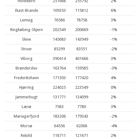
Holstebro
251668
255792
2%
Ikast-Brande
109353
115812
6%
Lemvig
76586
78758
3%
Ringkøbing-Skjern
202549
200669
-1%
Skive
145683
143949
-1%
Struer
85299
83551
-2%
Viborg
390414
401666
3%
Brønderslev
163764
159585
-3%
Frederikshavn
171303
177420
4%
Hjørring
224025
223549
0%
Jammerbugt
131771
134099
2%
Læsø
7583
7780
3%
Mariagerfjord
183206
179343
-2%
Morsø
64556
62068
-4%
Rebild
118711
121671
2%