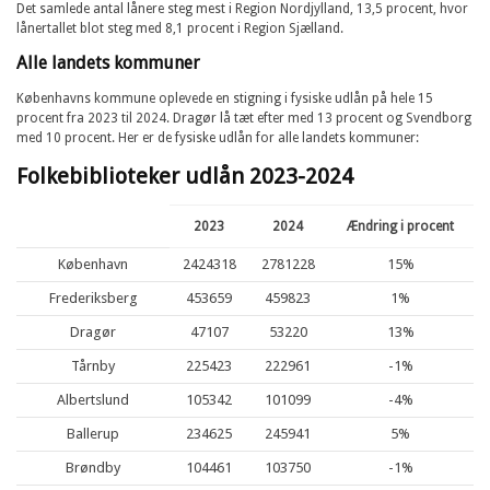
Det samlede antal lånere steg mest i Region Nordjylland, 13,5 procent, hvor
lånertallet blot steg med 8,1 procent i Region Sjælland.
Alle landets kommuner
Københavns kommune oplevede en stigning i fysiske udlån på hele 15
procent fra 2023 til 2024. Dragør lå tæt efter med 13 procent og Svendborg
med 10 procent. Her er de fysiske udlån for alle landets kommuner:
Folkebiblioteker udlån 2023-2024
2023
2024
Ændring i procent
København
2424318
2781228
15%
Frederiksberg
453659
459823
1%
Dragør
47107
53220
13%
Tårnby
225423
222961
-1%
Albertslund
105342
101099
-4%
Ballerup
234625
245941
5%
Brøndby
104461
103750
-1%