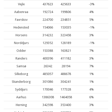
Vejle
437623
425633
-3%
Aabenraa
192724
199806
4%
Favrskov
224700
234851
5%
Hedensted
154066
153035
-1%
Horsens
314232
323458
3%
Norddjurs
129352
128189
-1%
Odder
153388
163821
7%
Randers
400396
411182
3%
Samsø
26342
28194
7%
Silkeborg
485057
488678
1%
Skanderborg
301086
304241
1%
Syddjurs
170046
177328
4%
Aarhus
1386308
1464058
6%
Herning
342598
353400
3%