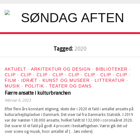
Tagged:
2020
AKTUELT
·
ARKITEKTUR OG DESIGN
·
BIBLIOTEKER
·
CLIP
·
CLIP
·
CLIP
·
CLIP
·
CLIP
·
CLIP
·
CLIP
·
CLIP
·
FILM
·
IDRÆT
·
KUNST OG MUSEER
·
LITTERATUR
·
MUSIK
·
POLITIK
·
TEATER OG DANS
Færre ansatte i kulturbranchen
februar 6, 2023
Efter flere års konstant stigning, skete der i 2020 et fald i antallet ansatte på
kulturarbejdspladser i Danmark. Det viser tal fra Danmarks Statistik. I 2019
var der næsten 138.000 ansatte, hvilket faldt til 132.000 i coronaåret 2020.
Det svarer til et fald på godt 4 procent i beskæftigelsen. Værst gik det ud
over scene og musik, hvor antallet af […læs videre]