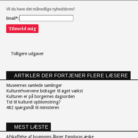
Vil du have det månedlige nyhedsbrev?
Email*:
Tilmeld mig
Tidligere udgaver
ARTIKLER DER FORTJENER FLERE LÆSERE
Museernes samlede samlinger
Kulturerhvervene bidrager til øget vækst
Kulturen er på borgernes dagsorden
Tid til kulturel opblomstring?
482 spørgsmål til ministeren
MEST LÆSTE
Afskaffelse af bogmoms åbner Pandoras æske