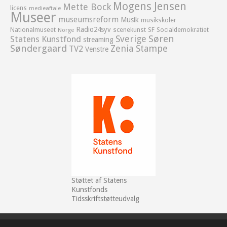
Mogens Jensen
Mette Bock
licens
medieaftale
Museer
museumsreform
Musik
musikskoler
Radio24syv
Nationalmuseet
scenekunst
SF
Socialdemokratiet
Norge
Sverige
Søren
Statens Kunstfond
streaming
Søndergaard
Zenia Stampe
TV2
Venstre
Støttet af Statens
Kunstfonds
Tidsskriftstøtteudvalg