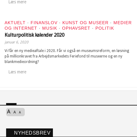
Læs mere
AKTUELT
·
FINANSLOV
·
KUNST OG MUSEER
·
MEDIER
OG INTERNET
·
MUSIK
·
OPHAVSRET
·
POLITIK
Kulturpolitisk kalender 2020
januar 6, 2020
Vi får en ny medieaftale i 2020. Får vi også en museumsreform, en løsning
på millionkravet fra Arbejdsmarkedets Feriefond til museerne og en ny
blankmedieordning?
Læs mere
A
A
A
NYHEDSBREV