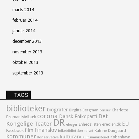
marts 2014
februar 2014
januar 2014
december 2013
november 2013
oktober 2013
september 2013
TAGS
biblioteker
biografer
Birgitte Bergman
Charlotte
censur
corona
Det
Dansk Folkeparti
Broman Mølbæk
DR
Kongelige Teater
EU
Enhedslisten
ereolen.dk
ebøger
Finanslov
film
Facebook
Katrine Daugaard
idræt
folkebiblioteker
kommuner
kulturarv
København
Konservative
Kulturministeriet