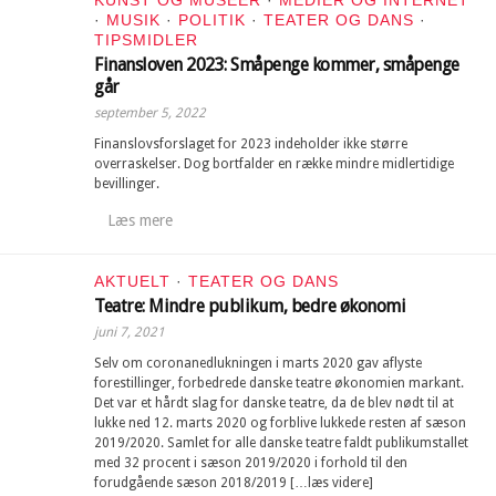
KUNST OG MUSEER
·
MEDIER OG INTERNET
·
MUSIK
·
POLITIK
·
TEATER OG DANS
·
TIPSMIDLER
Finansloven 2023: Småpenge kommer, småpenge
går
september 5, 2022
Finanslovsforslaget for 2023 indeholder ikke større
overraskelser. Dog bortfalder en række mindre midlertidige
bevillinger.
Læs mere
AKTUELT
·
TEATER OG DANS
Teatre: Mindre publikum, bedre økonomi
juni 7, 2021
Selv om coronanedlukningen i marts 2020 gav aflyste
forestillinger, forbedrede danske teatre økonomien markant.
Det var et hårdt slag for danske teatre, da de blev nødt til at
lukke ned 12. marts 2020 og forblive lukkede resten af sæson
2019/2020. Samlet for alle danske teatre faldt publikumstallet
med 32 procent i sæson 2019/2020 i forhold til den
forudgående sæson 2018/2019 […læs videre]