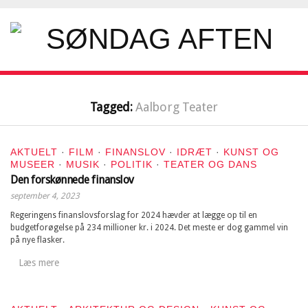
Tagged:
Aalborg Teater
AKTUELT
·
FILM
·
FINANSLOV
·
IDRÆT
·
KUNST OG
MUSEER
·
MUSIK
·
POLITIK
·
TEATER OG DANS
Den forskønnede finanslov
september 4, 2023
Regeringens finanslovsforslag for 2024 hævder at lægge op til en
budgetforøgelse på 234 millioner kr. i 2024. Det meste er dog gammel vin
på nye flasker.
Læs mere