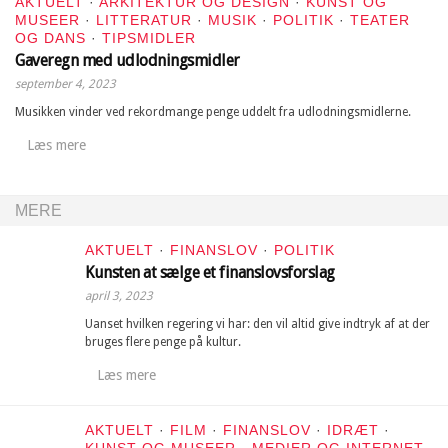
AKTUELT
·
ARKITEKTUR OG DESIGN
·
KUNST OG
MUSEER
·
LITTERATUR
·
MUSIK
·
POLITIK
·
TEATER
OG DANS
·
TIPSMIDLER
Gaveregn med udlodningsmidler
september 4, 2023
Musikken vinder ved rekordmange penge uddelt fra udlodningsmidlerne.
Læs mere
MERE
AKTUELT
·
FINANSLOV
·
POLITIK
Kunsten at sælge et finanslovsforslag
april 3, 2023
Uanset hvilken regering vi har: den vil altid give indtryk af at der
bruges flere penge på kultur.
Læs mere
AKTUELT
·
FILM
·
FINANSLOV
·
IDRÆT
·