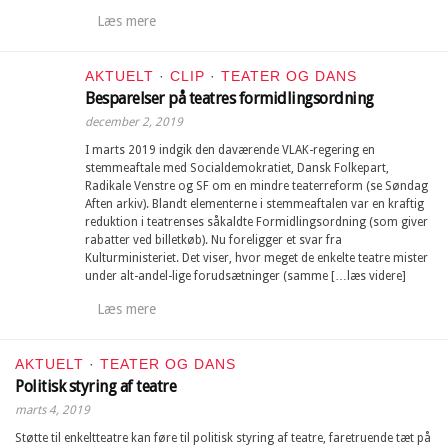
Læs mere
AKTUELT
·
CLIP
·
TEATER OG DANS
Besparelser på teatres formidlingsordning
december 2, 2019
I marts 2019 indgik den daværende VLAK-regering en
stemmeaftale med Socialdemokratiet, Dansk Folkepart,
Radikale Venstre og SF om en mindre teaterreform (se Søndag
Aften arkiv). Blandt elementerne i stemmeaftalen var en kraftig
reduktion i teatrenses såkaldte Formidlingsordning (som giver
rabatter ved billetkøb). Nu foreligger et svar fra
Kulturministeriet. Det viser, hvor meget de enkelte teatre mister
under alt-andel-lige forudsætninger (samme […læs videre]
Læs mere
AKTUELT
·
TEATER OG DANS
Politisk styring af teatre
marts 4, 2019
Støtte til enkeltteatre kan føre til politisk styring af teatre, faretruende tæt på