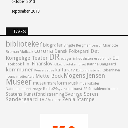
oktober 2013
september 2013
TAGS
biblioteker
biografer
Birgitte Bergman
Charlotte
censur
corona
Det
Dansk Folkeparti
Broman Mølbæk
DR
Kongelige Teater
EU
Enhedslisten
ereolen.dk
ebøger
Finanslov
film
Facebook
Katrine Daugaard
idræt
folkebiblioteker
kommuner
kulturarv
København
Konservative
Kulturministeriet
Mogens Jensen
Mette Bock
licens
medieaftale
Museer
museumsreform
Musik
musikskoler
Radio24syv
Nationalmuseet
scenekunst
SF
Socialdemokratiet
Norge
Sverige
Søren
Statens Kunstfond
streaming
Søndergaard
Zenia Stampe
TV2
Venstre