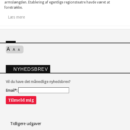
armslængden. Etablering af egentlige regionsteatre havde været at
foretrække.
Læs mere
A
A
A
NYHEDSBREV
Vil du have det månedlige nyhedsbrev?
Email*:
Tilmeld mig
Tidligere udgaver