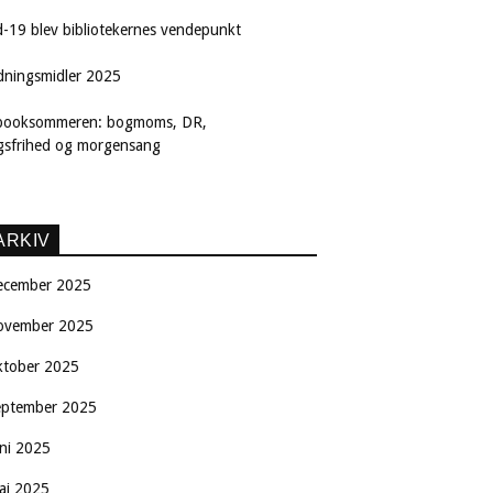
d-19 blev bibliotekernes vendepunkt
dningsmidler 2025
booksommeren: bogmoms, DR,
ngsfrihed og morgensang
ARKIV
ecember 2025
ovember 2025
ktober 2025
eptember 2025
uni 2025
aj 2025