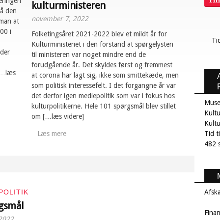
Ti
eringen
kulturministeren
på den
november 7, 2022
 man at
00 i
Folketingsåret 2021-2022 blev et mildt år for
Ti
Kulturministeriet i den forstand at spørgelysten
 der
til ministeren var noget mindre end de
forudgående år. Det skyldes først og fremmest
[…læs
at corona har lagt sig, ikke som smittekæde, men
som politisk interessefelt. I det forgangne år var
det derfor igen mediepolitik som var i fokus hos
Muse
kulturpolitikerne. Hele 101 spørgsmål blev stillet
Kultu
om […læs videre]
Kult
Læs mere
Tid t
482 s
POLITIK
Afsk
rgsmål
Fina
2022