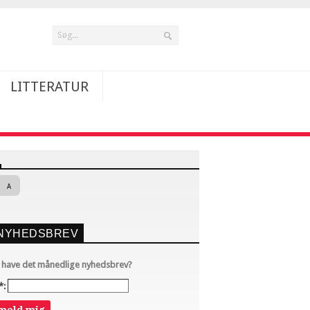
LITTERATUR
A
NYHEDSBREV
u have det månedlige nyhedsbrev?
*: