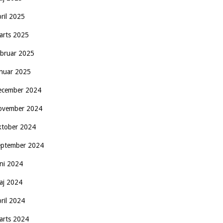
pril 2025
arts 2025
ebruar 2025
anuar 2025
ecember 2024
ovember 2024
ktober 2024
eptember 2024
uni 2024
aj 2024
pril 2024
arts 2024