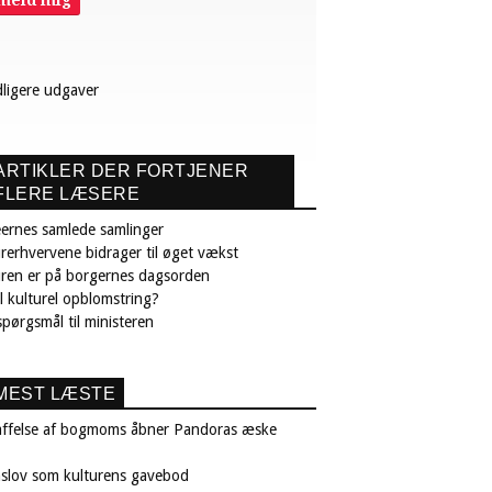
lmeld mig
dligere udgaver
ARTIKLER DER FORTJENER
FLERE LÆSERE
ernes samlede samlinger
rerhvervene bidrager til øget vækst
uren er på borgernes dagsorden
il kulturel opblomstring?
pørgsmål til ministeren
MEST LÆSTE
affelse af bogmoms åbner Pandoras æske
nslov som kulturens gavebod