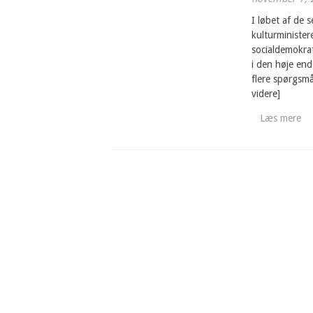
I løbet af de s
kulturministe
socialdemokrat
i den høje end
flere spørgsmå
videre]
Læs mere