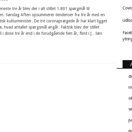
Covi
eneste tre år blev der i alt stillet 1.801 spørgmål til
ren. Søndag Aften opsummerer tendenser fra tre år med en
Udlo
isk kulturminister. De tre coronaprægede år har klart ligget
e, hvad antallet spørgsmål angår. Faktisk blev der stillet
Face
l i disse tre år end i de forudgående fem år, flest i […læs
ytri
d
n
o
s
j
m