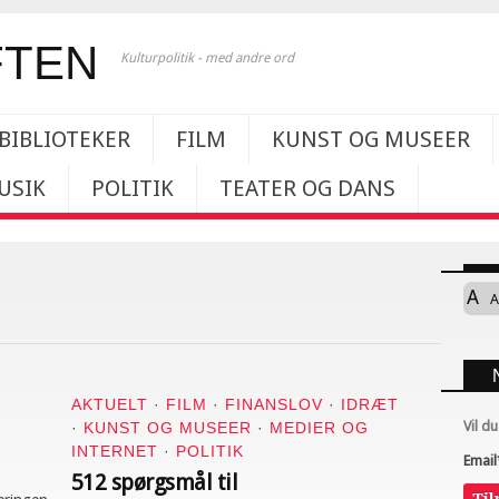
Kulturpolitik - med andre ord
BIBLIOTEKER
FILM
KUNST OG MUSEER
USIK
POLITIK
TEATER OG DANS
A
A
AKTUELT
·
FILM
·
FINANSLOV
·
IDRÆT
Vil d
·
KUNST OG MUSEER
·
MEDIER OG
INTERNET
·
POLITIK
Email
512 spørgsmål til