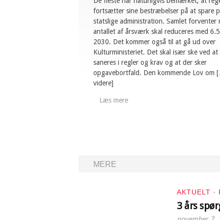
De fleste har naturligvis bemærket, at reg
fortsætter sine bestræbelser på at spare 
statslige administration. Samlet forventer
antallet af årsværk skal reduceres med 6.5
2030. Det kommer også til at gå ud over
Kulturministeriet. Det skal især ske ved at
saneres i regler og krav og at der sker
opgavebortfald. Den kommende Lov om 
videre]
Læs mere
MERE
AKTUELT
·
3 års spø
november 7, 