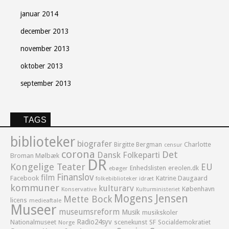
januar 2014
december 2013
november 2013
oktober 2013
september 2013
TAGS
biblioteker
biografer
Birgitte Bergman
Charlotte
censur
corona
Det
Dansk Folkeparti
Broman Mølbæk
DR
Kongelige Teater
EU
Enhedslisten
ereolen.dk
ebøger
Finanslov
film
Facebook
Katrine Daugaard
idræt
folkebiblioteker
kommuner
kulturarv
København
Konservative
Kulturministeriet
Mogens Jensen
Mette Bock
licens
medieaftale
Museer
museumsreform
Musik
musikskoler
Radio24syv
Nationalmuseet
scenekunst
SF
Socialdemokratiet
Norge