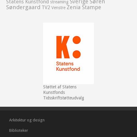
Sverige
Søren
Statens Kunstfond
streaming
Søndergaard
Zenia Stampe
TV2
Venstre
Støttet af Statens
Kunstfonds
Tidsskriftstøtteudvalg
Arkitektur og design
Biblioteker