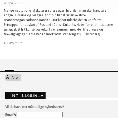
april 4, 2022
Mange institutioner diskuterer i disse uger, hvordan man skal håndtere
krigen i Ukraine og reagere i forhold til det russiske styre.
Brancheorganisationen Dansk Kulturliv har udarbejdet en kortfattet
Principper for boykot af Rusland i Dansk Kulturliv. Nedenfor er principperne
gengivet: Et frit kunst- og kulturliv er sammen med den frie presse og
frievalg vigtige hjørnesten i demokratiet. Ved brug af […læs videre]
Læs mere
A
A
A
NYHEDSBREV
Vil du have det månedlige nyhedsbrev?
Email*: