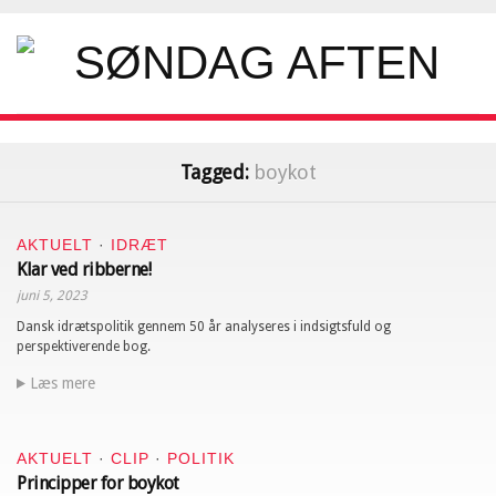
Tagged:
boykot
AKTUELT
·
IDRÆT
Klar ved ribberne!
juni 5, 2023
Dansk idrætspolitik gennem 50 år analyseres i indsigtsfuld og
perspektiverende bog.
Læs mere
AKTUELT
·
CLIP
·
POLITIK
Principper for boykot