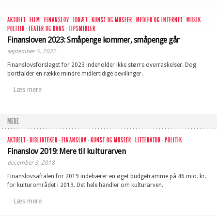
AKTUELT
·
FILM
·
FINANSLOV
·
IDRÆT
·
KUNST OG MUSEER
·
MEDIER OG INTERNET
·
MUSIK
·
POLITIK
·
TEATER OG DANS
·
TIPSMIDLER
Finansloven 2023: Småpenge kommer, småpenge går
september 5, 2022
Finanslovsforslaget for 2023 indeholder ikke større overraskelser. Dog
bortfalder en række mindre midlertidige bevillinger.
Læs mere
MERE
AKTUELT
·
BIBLIOTEKER
·
FINANSLOV
·
KUNST OG MUSEER
·
LITTERATUR
·
POLITIK
Finanslov 2019: Mere til kulturarven
december 3, 2018
Finanslovsaftalen for 2019 indebærer en øget budgetramme på 46 mio. kr.
for kulturområdet i 2019. Det hele handler om kulturarven.
Læs mere