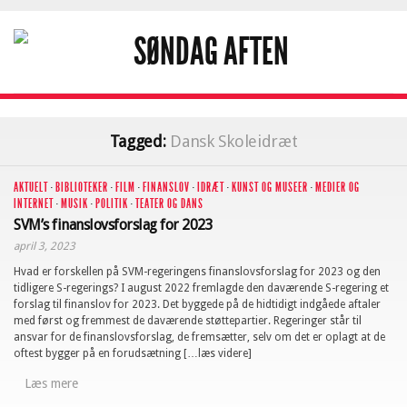
Tagged:
Dansk Skoleidræt
AKTUELT
·
BIBLIOTEKER
·
FILM
·
FINANSLOV
·
IDRÆT
·
KUNST OG MUSEER
·
MEDIER OG
INTERNET
·
MUSIK
·
POLITIK
·
TEATER OG DANS
SVM’s finanslovsforslag for 2023
april 3, 2023
Hvad er forskellen på SVM-regeringens finanslovsforslag for 2023 og den
tidligere S-regerings? I august 2022 fremlagde den daværende S-regering et
forslag til finanslov for 2023. Det byggede på de hidtidigt indgåede aftaler
med først og fremmest de daværende støttepartier. Regeringer står til
ansvar for de finanslovsforslag, de fremsætter, selv om det er oplagt at de
oftest bygger på en forudsætning […læs videre]
Læs mere