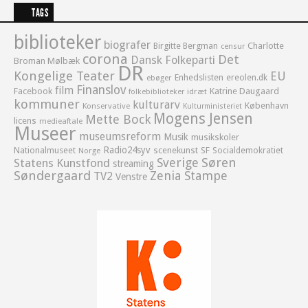
TAGS
biblioteker
biografer
Birgitte Bergman
Charlotte
censur
corona
Det
Dansk Folkeparti
Broman Mølbæk
DR
Kongelige Teater
EU
Enhedslisten
ereolen.dk
ebøger
Finanslov
film
Facebook
Katrine Daugaard
idræt
folkebiblioteker
kommuner
kulturarv
København
Konservative
Kulturministeriet
Mogens Jensen
Mette Bock
licens
medieaftale
Museer
museumsreform
Musik
musikskoler
Radio24syv
Nationalmuseet
scenekunst
SF
Socialdemokratiet
Norge
Sverige
Søren
Statens Kunstfond
streaming
Søndergaard
Zenia Stampe
TV2
Venstre