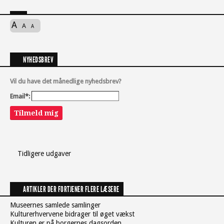
A
A
A
NYHEDSBREV
Vil du have det månedlige nyhedsbrev?
Email*:
Tilmeld mig
Tidligere udgaver
ARTIKLER DER FORTJENER FLERE LÆSERE
Museernes samlede samlinger
Kulturerhvervene bidrager til øget vækst
Kulturen er på borgernes dagsorden