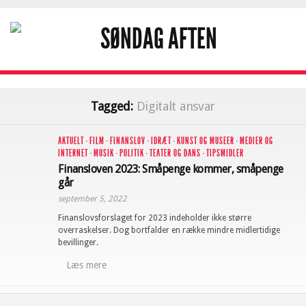
Tagged:
Digitalt ansvar
AKTUELT
·
FILM
·
FINANSLOV
·
IDRÆT
·
KUNST OG MUSEER
·
MEDIER OG
INTERNET
·
MUSIK
·
POLITIK
·
TEATER OG DANS
·
TIPSMIDLER
Finansloven 2023: Småpenge kommer, småpenge
går
september 5, 2022
Finanslovsforslaget for 2023 indeholder ikke større
overraskelser. Dog bortfalder en række mindre midlertidige
bevillinger.
Læs mere