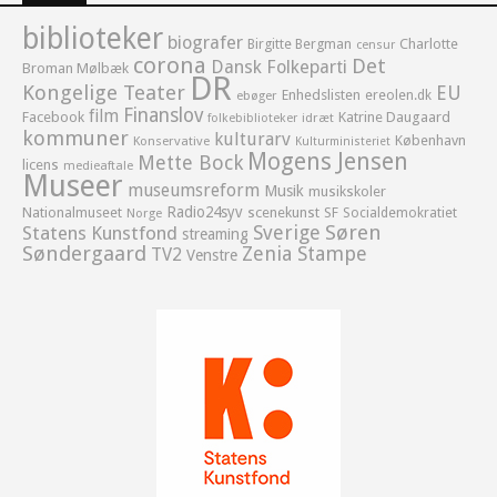
biblioteker
biografer
Birgitte Bergman
Charlotte
censur
corona
Det
Dansk Folkeparti
Broman Mølbæk
DR
Kongelige Teater
EU
Enhedslisten
ereolen.dk
ebøger
Finanslov
film
Facebook
Katrine Daugaard
idræt
folkebiblioteker
kommuner
kulturarv
København
Konservative
Kulturministeriet
Mogens Jensen
Mette Bock
licens
medieaftale
Museer
museumsreform
Musik
musikskoler
Radio24syv
Nationalmuseet
scenekunst
SF
Socialdemokratiet
Norge
Sverige
Søren
Statens Kunstfond
streaming
Søndergaard
Zenia Stampe
TV2
Venstre