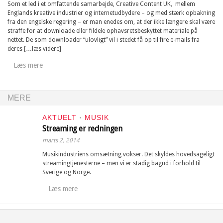
Som et led i et omfattende samarbejde, Creative Content UK, mellem
Englands kreative industrier og internetudbydere – og med stærk opbakning
fra den engelske regering – er man enedes om, at der ikke længere skal være
straffe for at downloade eller fildele ophavsretsbeskyttet materiale på
nettet. De som downloader “ulovligt” vil i stedet få op til fire e-mails fra
deres […læs videre]
Læs mere
MERE
AKTUELT
·
MUSIK
Streaming er redningen
marts 2, 2014
Musikindustriens omsætning vokser. Det skyldes hovedsageligt
streamingtjenesterne – men vi er stadig bagud i forhold til
Sverige og Norge.
Læs mere