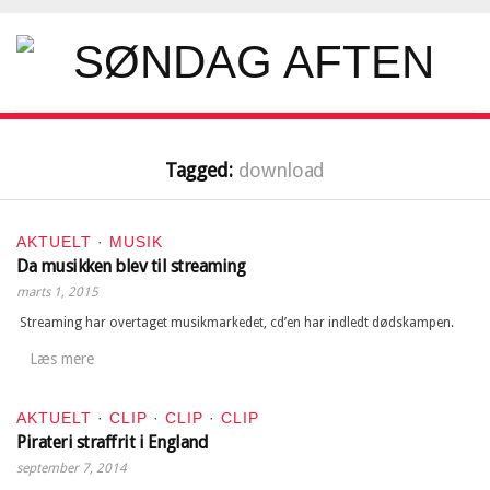
Tagged:
download
AKTUELT
·
MUSIK
Da musikken blev til streaming
marts 1, 2015
Streaming har overtaget musikmarkedet, cd’en har indledt dødskampen.
Læs mere
AKTUELT
·
CLIP
·
CLIP
·
CLIP
Pirateri straffrit i England
september 7, 2014