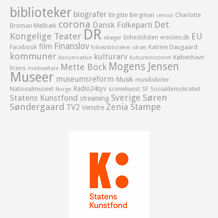
biblioteker
biografer
Birgitte Bergman
Charlotte
censur
corona
Det
Dansk Folkeparti
Broman Mølbæk
DR
Kongelige Teater
EU
Enhedslisten
ereolen.dk
ebøger
Finanslov
film
Facebook
Katrine Daugaard
idræt
folkebiblioteker
kommuner
kulturarv
København
Konservative
Kulturministeriet
Mogens Jensen
Mette Bock
licens
medieaftale
Museer
museumsreform
Musik
musikskoler
Radio24syv
Nationalmuseet
scenekunst
SF
Socialdemokratiet
Norge
Sverige
Søren
Statens Kunstfond
streaming
Søndergaard
Zenia Stampe
TV2
Venstre