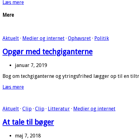
Læs mere
Mere
Aktuelt
·
Medier og internet
·
Ophavsret
·
Politik
Opgør med techgiganterne
januar 7, 2019
Bog om techgiganterne og ytringsfrihed lægger op til en til
Læs mere
Aktuelt
·
Clip
·
Clip
·
Litteratur
·
Medier og internet
At tale til bøger
maj 7, 2018