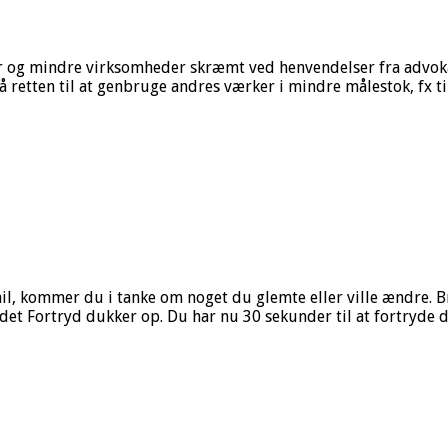
er og mindre virksomheder skræmt ved henvendelser fra advoka
tså retten til at genbruge andres værker i mindre målestok, fx t
ail, kommer du i tanke om noget du glemte eller ville ændre. 
rdet Fortryd dukker op. Du har nu 30 sekunder til at fortryde 