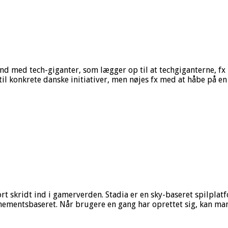
med tech-giganter, som lægger op til at techgiganterne, fx F
l konkrete danske initiativer, men nøjes fx med at håbe på en 
t skridt ind i gamerverden. Stadia er en sky-baseret spilplatfo
ementsbaseret. Når brugere en gang har oprettet sig, kan ma