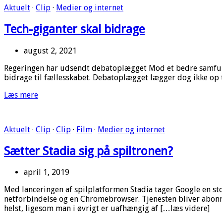
Aktuelt
·
Clip
·
Medier og internet
Tech-giganter skal bidrage
august 2, 2021
Regeringen har udsendt debatoplægget Mod et bedre samfund 
bidrage til fællesskabet. Debatoplægget lægger dog ikke op ti
Læs mere
Aktuelt
·
Clip
·
Clip
·
Film
·
Medier og internet
Sætter Stadia sig på spiltronen?
april 1, 2019
Med lanceringen af spilplatformen Stadia tager Google en stor
netforbindelse og en Chromebrowser. Tjenesten bliver abonn
helst, ligesom man i øvrigt er uafhængig af […læs videre]