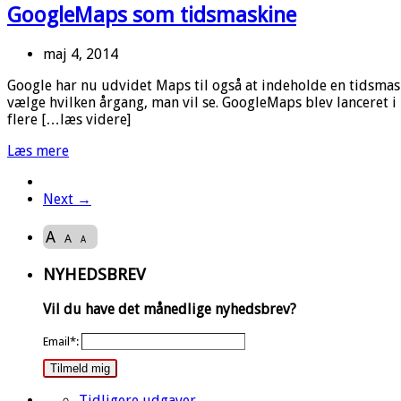
GoogleMaps som tidsmaskine
maj 4, 2014
Google har nu udvidet Maps til også at indeholde en tidsmas
vælge hvilken årgang, man vil se. GoogleMaps blev lanceret i
flere […læs videre]
Læs mere
Next →
A
A
A
NYHEDSBREV
Vil du have det månedlige nyhedsbrev?
Email*:
Tilmeld mig
Tidligere udgaver