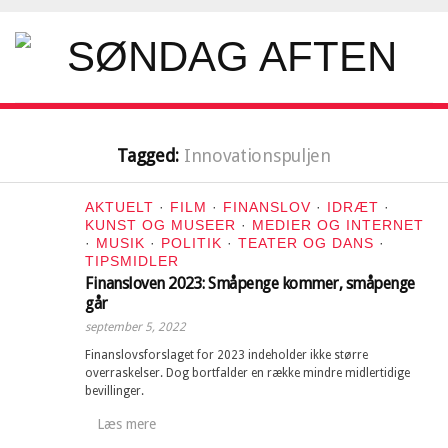
Tagged:
Innovationspuljen
AKTUELT
·
FILM
·
FINANSLOV
·
IDRÆT
·
KUNST OG MUSEER
·
MEDIER OG INTERNET
·
MUSIK
·
POLITIK
·
TEATER OG DANS
·
TIPSMIDLER
Finansloven 2023: Småpenge kommer, småpenge
går
september 5, 2022
Finanslovsforslaget for 2023 indeholder ikke større
overraskelser. Dog bortfalder en række mindre midlertidige
bevillinger.
Læs mere