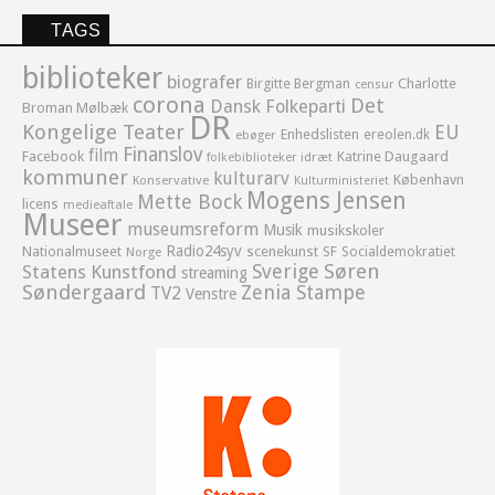
TAGS
biblioteker
biografer
Birgitte Bergman
Charlotte
censur
corona
Det
Dansk Folkeparti
Broman Mølbæk
DR
Kongelige Teater
EU
Enhedslisten
ereolen.dk
ebøger
Finanslov
film
Facebook
Katrine Daugaard
idræt
folkebiblioteker
kommuner
kulturarv
København
Konservative
Kulturministeriet
Mogens Jensen
Mette Bock
licens
medieaftale
Museer
museumsreform
Musik
musikskoler
Radio24syv
Nationalmuseet
scenekunst
SF
Socialdemokratiet
Norge
Sverige
Søren
Statens Kunstfond
streaming
Søndergaard
Zenia Stampe
TV2
Venstre