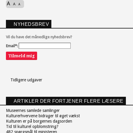
A
A
A
NYHEDSBREV
Vil du have det månedlige nyhedsbrev?
Email*:
Tilmeld mig
Tidligere udgaver
ARTIKLER DER FORTJENER FLERE LÆSERE
Museernes samlede samlinger
Kulturerhvervene bidrager til øget vækst
Kulturen er på borgernes dagsorden
Tid til kulturel opblomstring?
482 spørgsmål til ministeren