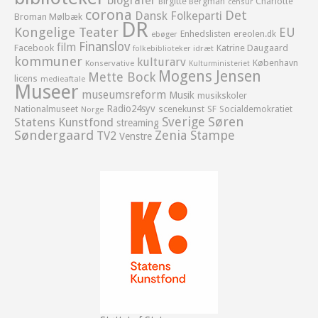
biografer
Birgitte Bergman
Charlotte
censur
corona
Det
Dansk Folkeparti
Broman Mølbæk
DR
Kongelige Teater
EU
Enhedslisten
ereolen.dk
ebøger
Finanslov
film
Facebook
Katrine Daugaard
idræt
folkebiblioteker
kommuner
kulturarv
København
Konservative
Kulturministeriet
Mogens Jensen
Mette Bock
licens
medieaftale
Museer
museumsreform
Musik
musikskoler
Radio24syv
Nationalmuseet
scenekunst
SF
Socialdemokratiet
Norge
Sverige
Søren
Statens Kunstfond
streaming
Søndergaard
Zenia Stampe
TV2
Venstre