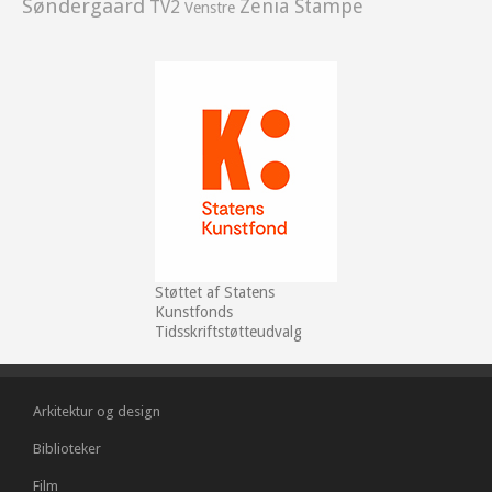
Søndergaard
Zenia Stampe
TV2
Venstre
Støttet af Statens
Kunstfonds
Tidsskriftstøtteudvalg
Arkitektur og design
Biblioteker
Film