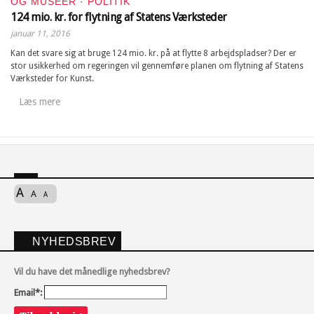
OG MUSEER
·
POLITIK
124 mio. kr. for flytning af Statens Værksteder
januar 11, 2016
Kan det svare sig at bruge 124 mio. kr. på at flytte 8 arbejdspladser? Der er
stor usikkerhed om regeringen vil gennemføre planen om flytning af Statens
Værksteder for Kunst.
Læs mere
A
A
A
NYHEDSBREV
Vil du have det månedlige nyhedsbrev?
Email*: