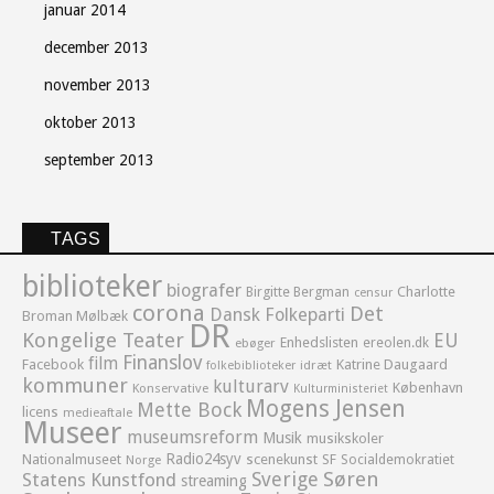
januar 2014
december 2013
november 2013
oktober 2013
september 2013
TAGS
biblioteker
biografer
Birgitte Bergman
Charlotte
censur
corona
Det
Dansk Folkeparti
Broman Mølbæk
DR
Kongelige Teater
EU
Enhedslisten
ereolen.dk
ebøger
Finanslov
film
Facebook
Katrine Daugaard
idræt
folkebiblioteker
kommuner
kulturarv
København
Konservative
Kulturministeriet
Mogens Jensen
Mette Bock
licens
medieaftale
Museer
museumsreform
Musik
musikskoler
Radio24syv
Nationalmuseet
scenekunst
SF
Socialdemokratiet
Norge
Sverige
Søren
Statens Kunstfond
streaming