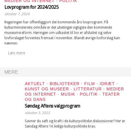
MEDIER OG INTERNET
·
POLITIK
Lovprogram for 2024/2025
oktober 7, 2024
Regeringen har offentliggjort det kommende års lovprogram. På
kulturministeriets område er det ubetinget vigtigste den kommende
museumsreform. Høringen om udkastet til lov er afsluttet og selve
lovforslaget forventes fremsat i november. Blandt øvrige lovforslag kan
nævnes:
Læs mere
MERE
AKTUELT
·
BIBLIOTEKER
·
FILM
·
IDRÆT
·
KUNST OG MUSEER
·
LITTERATUR
·
MEDIER
OG INTERNET
·
MUSIK
·
POLITIK
·
TEATER
OG DANS
Søndag Aftens valgprogram
oktober 3, 2022
Savner du saft og kraft i de kulturpolitiske diskussioner? Her er
Søndag Aftens 16 ledige kulturpolitiske krav.