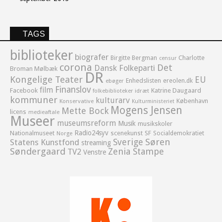
TAGS
biblioteker
biografer
Birgitte Bergman
Charlotte
censur
corona
Det
Dansk Folkeparti
Broman Mølbæk
DR
Kongelige Teater
EU
Enhedslisten
ereolen.dk
ebøger
Finanslov
film
Facebook
Katrine Daugaard
idræt
folkebiblioteker
kommuner
kulturarv
København
Konservative
Kulturministeriet
Mogens Jensen
Mette Bock
licens
medieaftale
Museer
museumsreform
Musik
musikskoler
Radio24syv
Nationalmuseet
scenekunst
SF
Socialdemokratiet
Norge
Sverige
Søren
Statens Kunstfond
streaming
Søndergaard
Zenia Stampe
TV2
Venstre