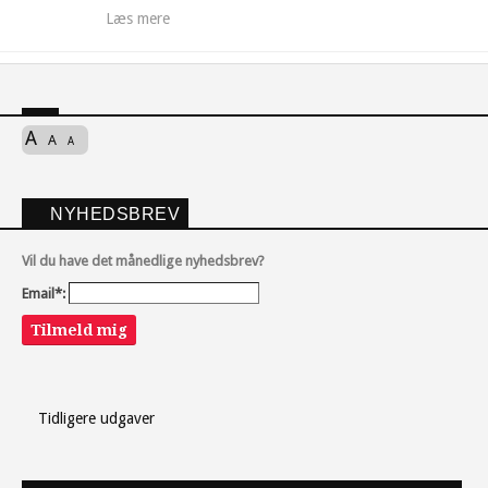
Læs mere
A
A
A
NYHEDSBREV
Vil du have det månedlige nyhedsbrev?
Email*:
Tilmeld mig
Tidligere udgaver