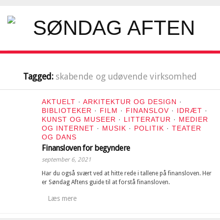
Tagged:
skabende og udøvende virksomhed
AKTUELT
·
ARKITEKTUR OG DESIGN
·
BIBLIOTEKER
·
FILM
·
FINANSLOV
·
IDRÆT
·
KUNST OG MUSEER
·
LITTERATUR
·
MEDIER
OG INTERNET
·
MUSIK
·
POLITIK
·
TEATER
OG DANS
Finansloven for begyndere
september 6, 2021
Har du også svært ved at hitte rede i tallene på finansloven. Her
er Søndag Aftens guide til at forstå finansloven.
Læs mere