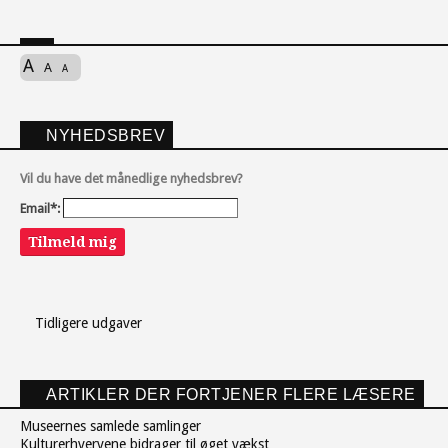
A
A
A
NYHEDSBREV
Vil du have det månedlige nyhedsbrev?
Email*:
Tilmeld mig
Tidligere udgaver
ARTIKLER DER FORTJENER FLERE LÆSERE
Museernes samlede samlinger
Kulturerhvervene bidrager til øget vækst