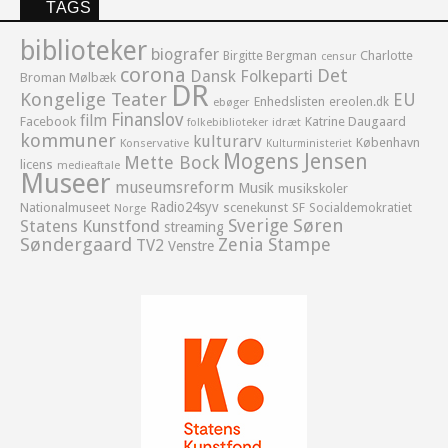
TAGS
biblioteker
biografer
Birgitte Bergman
Charlotte
censur
corona
Det
Dansk Folkeparti
Broman Mølbæk
DR
Kongelige Teater
EU
Enhedslisten
ereolen.dk
ebøger
Finanslov
film
Facebook
Katrine Daugaard
idræt
folkebiblioteker
kommuner
kulturarv
København
Konservative
Kulturministeriet
Mogens Jensen
Mette Bock
licens
medieaftale
Museer
museumsreform
Musik
musikskoler
Radio24syv
Nationalmuseet
scenekunst
SF
Socialdemokratiet
Norge
Sverige
Søren
Statens Kunstfond
streaming
Søndergaard
Zenia Stampe
TV2
Venstre