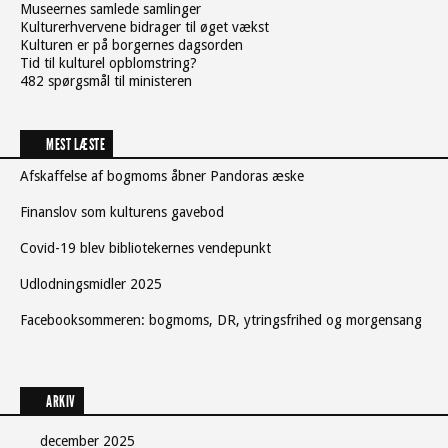
Museernes samlede samlinger
Kulturerhvervene bidrager til øget vækst
Kulturen er på borgernes dagsorden
Tid til kulturel opblomstring?
482 spørgsmål til ministeren
MEST LÆSTE
Afskaffelse af bogmoms åbner Pandoras æske
Finanslov som kulturens gavebod
Covid-19 blev bibliotekernes vendepunkt
Udlodningsmidler 2025
Facebooksommeren: bogmoms, DR, ytringsfrihed og morgensang
ARKIV
december 2025