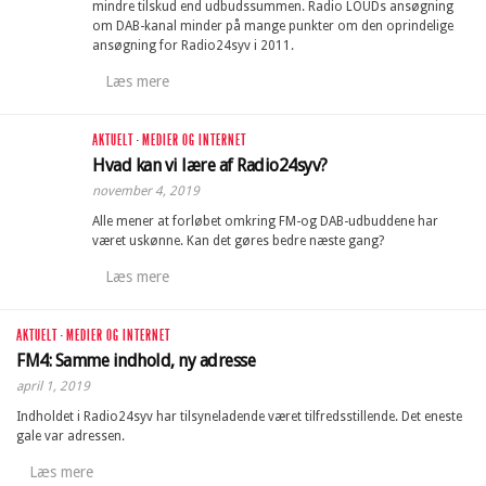
mindre tilskud end udbudssummen. Radio LOUDs ansøgning
om DAB-kanal minder på mange punkter om den oprindelige
ansøgning for Radio24syv i 2011.
Læs mere
AKTUELT
·
MEDIER OG INTERNET
Hvad kan vi lære af Radio24syv?
november 4, 2019
Alle mener at forløbet omkring FM-og DAB-udbuddene har
været uskønne. Kan det gøres bedre næste gang?
Læs mere
AKTUELT
·
MEDIER OG INTERNET
FM4: Samme indhold, ny adresse
april 1, 2019
Indholdet i Radio24syv har tilsyneladende været tilfredsstillende. Det eneste
gale var adressen.
Læs mere