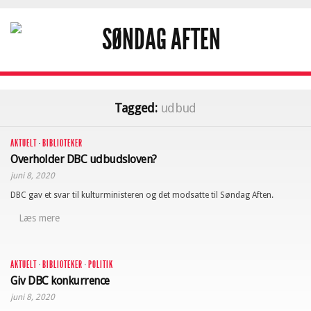
Tagged:
udbud
AKTUELT
·
BIBLIOTEKER
Overholder DBC udbudsloven?
juni 8, 2020
DBC gav et svar til kulturministeren og det modsatte til Søndag Aften.
Læs mere
AKTUELT
·
BIBLIOTEKER
·
POLITIK
Giv DBC konkurrence
juni 8, 2020