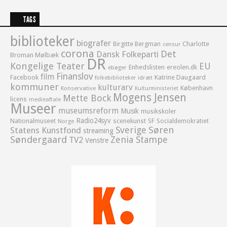
TAGS
biblioteker
biografer
Birgitte Bergman
Charlotte
censur
corona
Det
Dansk Folkeparti
Broman Mølbæk
DR
Kongelige Teater
EU
Enhedslisten
ereolen.dk
ebøger
Finanslov
film
Facebook
Katrine Daugaard
idræt
folkebiblioteker
kommuner
kulturarv
København
Konservative
Kulturministeriet
Mogens Jensen
Mette Bock
licens
medieaftale
Museer
museumsreform
Musik
musikskoler
Radio24syv
Nationalmuseet
scenekunst
SF
Socialdemokratiet
Norge
Sverige
Søren
Statens Kunstfond
streaming
Søndergaard
Zenia Stampe
TV2
Venstre