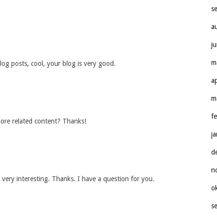
s
a
j
m
og posts, cool, your blog is very good.
a
m
f
 more related content? Thanks!
j
d
n
very interesting. Thanks. I have a question for you.
o
s