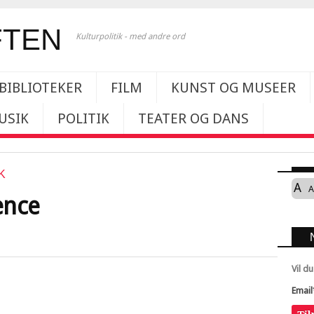
Kulturpolitik - med andre ord
BIBLIOTEKER
FILM
KUNST OG MUSEER
USIK
POLITIK
TEATER OG DANS
K
A
A
ence
Vil d
Email