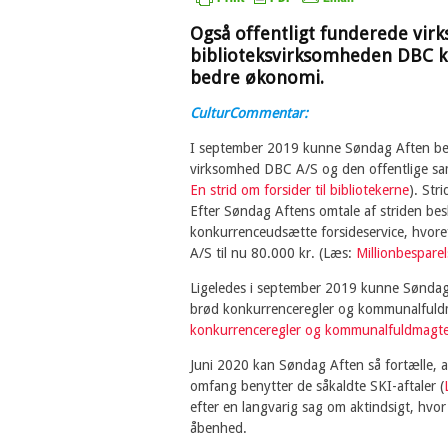
Også offentligt funderede vir
biblioteksvirksomheden DBC k
bedre økonomi.
CulturCommentar:
I september 2019 kunne Søndag Aften bere
virksomhed DBC A/S og den offentlige sam
En strid om forsider til bibliotekerne
). Str
Efter Søndag Aftens omtale af striden bes
konkurrenceudsætte forsideservice, hvoreft
A/S til nu 80.000 kr. (Læs:
Millionbesparel
Ligeledes i september 2019 kunne Søndag 
brød konkurrenceregler og kommunalful
konkurrenceregler og kommunalfuldmagt
Juni 2020 kan Søndag Aften så fortælle, 
omfang benytter de såkaldte SKI-aftaler (
efter en langvarig sag om aktindsigt, hvo
åbenhed.