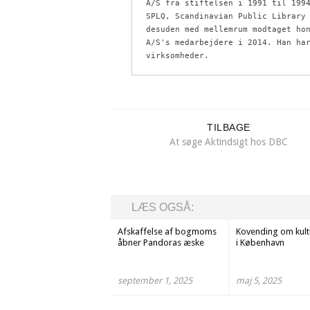
A/S fra stiftelsen i 1991 til 1994
SPLQ, Scandinavian Public Library 
desuden med mellemrum modtaget hon
A/S's medarbejdere i 2014. Han har
virksomheder.
TILBAGE
At søge Aktindsigt hos DBC
LÆS OGSÅ:
Afskaffelse af bogmoms
Kovending om kul
åbner Pandoras æske
i København
september 1, 2025
maj 5, 2025