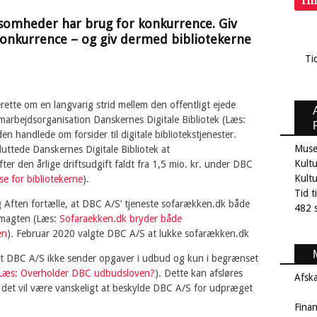
Ti
ksomheder har brug for konkurrence. Giv
onkurrence – og giv dermed bibliotekerne
Ti
tte om en langvarig strid mellem den offentligt ejede
arbejdsorganisation Danskernes Digitale Bibliotek (Læs:
iden handlede om forsider til digitale bibliotekstjenester.
Muse
luttede Danskernes Digitale Bibliotek at
Kultu
er den årlige driftsudgift faldt fra 1,5 mio. kr. under DBC
Kult
se for bibliotekerne
).
Tid t
Aften fortælle, at DBC A/S’ tjeneste sofarækken.dk både
482 s
dmagten (Læs:
Sofaraekken.dk bryder både
en
). Februar 2020 valgte DBC A/S at lukke sofarækken.dk
at DBC A/S ikke sender opgaver i udbud og kun i begrænset
Læs: Overholder DBC udbudsloven?
). Dette kan afsløres
Afsk
r det vil være vanskeligt at beskylde DBC A/S for udpræget
Fina