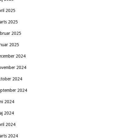
pril 2025
arts 2025
ebruar 2025
anuar 2025
ecember 2024
ovember 2024
ktober 2024
eptember 2024
uni 2024
aj 2024
pril 2024
arts 2024