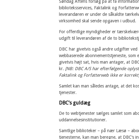
Søndag Aftens forsøg på at få informatio
biblioteksservices, Faktalink og Forfatter
leverandøren er under de såkaldte tærkelv
virksomhed skal sende opgaven i udbud.
For offentlige myndigheder er tærskelværdi
udgift til leverandøren af de to bibliotekst
DBC har givetvis også andre udgifter ved d
webbaserede abonnementstjeneste, som er 
givetvis højt sat, hvis man antager, at DBC
kr.
[NB: DBC A/S har efterfølgende oplyst,
Faktalink og Forfatterweb ikke er korrekt
Samlet kan man således antage, at det kos
tjenester.
DBC’s guldæg
De to webtjenester sælges samlet som abon
uddannelsesinstitutioner.
Samtlige biblioteker – på nær Læsø – abon
tjenesterne, kan man beregne, at DBC’s in