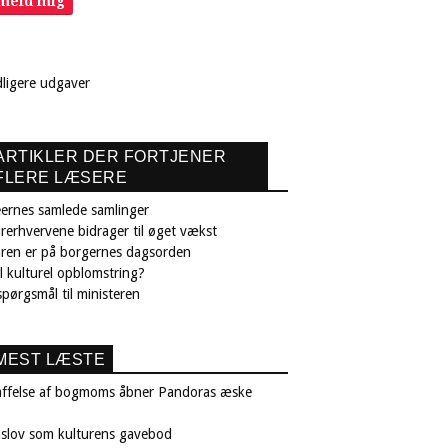
lmeld mig
dligere udgaver
ARTIKLER DER FORTJENER
FLERE LÆSERE
ernes samlede samlinger
rerhvervene bidrager til øget vækst
uren er på borgernes dagsorden
il kulturel opblomstring?
pørgsmål til ministeren
MEST LÆSTE
affelse af bogmoms åbner Pandoras æske
nslov som kulturens gavebod