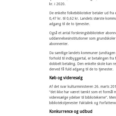
kr. i 2020.
De enkelte folkebiblioteker betaler ud fra
0,47 kr. til 0,62 kr. Landets største kom
adgang til de to tjenester.
Også et antal forskningsbiblioteker abonne
uddannelsesinstitutioner som grundskoler 
abonnenter.
Da samtlige landets kommuner (undtagen L
forhold til indbyggertal, er betalingen fra
dobbelt betaling. Den enkelte skole kan ree
derved få fuld adgang til de to tjenester.
Køb og videresalg
Af det svar kulturministeren 26. marts 20
“det ikke har været tænkt som et formål 
videresælge ydelser til bibliotekerne”. M
bibliotekstjenester Faktalink og Forfatterw
Konkurrence og udbud