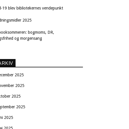
d-19 blev bibliotekernes vendepunkt
dningsmidler 2025
booksommeren: bogmoms, DR,
ngsfrihed og morgensang
ARKIV
ecember 2025
ovember 2025
ktober 2025
eptember 2025
uni 2025
aj 2025