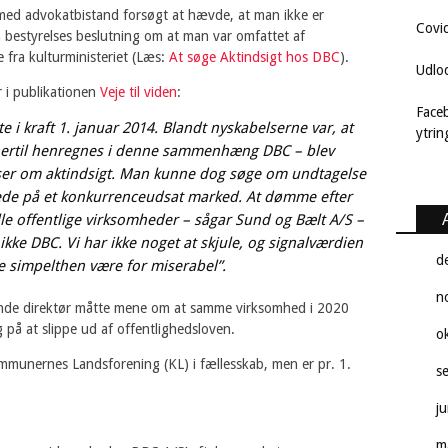
med advokatbistand forsøgt at hævde, at man ikke er
Covi
 bestyrelses beslutning om at man var omfattet af
e fra kulturministeriet (Læs:
At søge Aktindsigt hos DBC
).
Udlo
 i publikationen
Veje til viden
:
Face
e i kraft 1. januar 2014. Blandt nyskabelserne var, at
ytri
 hertil henregnes i denne sammenhæng DBC – blev
ser om aktindsigt. Man kunne dog søge om undtagelse
rede på et konkurrenceudsat marked. At dømme efter
le offentlige virksomheder – sågar Sund og Bælt A/S –
 ikke DBC. Vi har ikke noget at skjule, og signalværdien
d
e simpelthen være for miserabel”.
n
nde direktør måtte mene om at samme virksomhed i 2020
på at slippe ud af offentlighedsloven.
o
ommunernes Landsforening (KL) i fællesskab, men er pr. 1.
s
j
m