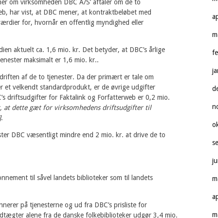
ner om virksomheden DBC A/S’ aftaler om de to
web, har vist, at DBC mener, at kontraktbeløbet med
a
ærdier for, hvornår en offentlig myndighed eller
m
en aktuelt ca. 1,6 mio. kr. Det betyder, at DBC’s årlige
f
jenester maksimalt er 1,6 mio. kr..
j
riften af de to tjenester. Da der primært er tale om
et velkendt standardprodukt, er de øvrige udgifter
d
’s driftsudgifter for Faktalink og Forfatterweb er 0,2 mio.
n
 at dette gæt for virksomhedens driftsudgifter til
]
.
o
ter DBC væsentligt mindre end 2 mio. kr. at drive de to
s
j
nement til såvel landets biblioteker som til landets
m
a
nerer på tjenesterne og ud fra DBC’s prisliste for
m
dtægter alene fra de danske folkebiblioteker udgør 3,4 mio.