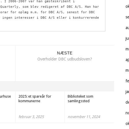
. I 2006-2007 var han gæsteskribent i  
o
Quarterly, som blev redigeret af DBC A/S. Han har 
orar for oplæg m.m. for DBC A/S, senest for DBC 
s
 ingen interesser i DBC A/S eller i konkurrerende 
a
j
m
NÆSTE
Overholder DBC udbudsloven?
a
m
f
j
turhuse
2025: et spareår for
Biblioteket som
kommunerne
samlingssted
d
n
februar 3, 2025
november 11, 2024
o