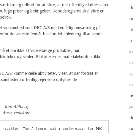
ættelse og udbud for at sikre, at det offentlige køber varer
d
uftige priser og betingelser. Udbudsreglerne skal sikre en
olitik.
n
ejet virksomhed som DBC A/S med en årlig omsætning på
o
enfor de seneste fem år har fundet anledning til at sende
s
målet om ikke at videresælge produkter, har
j
lioteker og skoler. Bibliotekernes materialekonti er ikke
m
A/S’ kommercielle aktiviteter, viser, at der fortsat er
a
ksomheder i offentligt ejerskab opfylder de
m
f
Tom Ahlberg
j
Ansv. redaktør
d
n
 redaktør, Tom Ahlberg, sad i bestyrelsen for DBC 