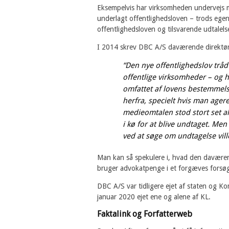
Eksempelvis har virksomheden undervejs 
underlagt offentlighedsloven – trods egen
offentlighedsloven og tilsvarende udtalels
I 2014 skrev DBC A/S daværende direktør
“Den nye offentlighedslov trådt
offentlige virksomheder – og
omfattet af lovens bestemmel
herfra, specielt hvis man age
medieomtalen stod stort set al
i kø for at blive undtaget. Men
ved at søge om undtagelse vill
Man kan så spekulere i, hvad den davære
bruger advokatpenge i et forgæves forsøg 
DBC A/S var tidligere ejet af staten og K
januar 2020 ejet ene og alene af KL.
Faktalink og Forfatterweb