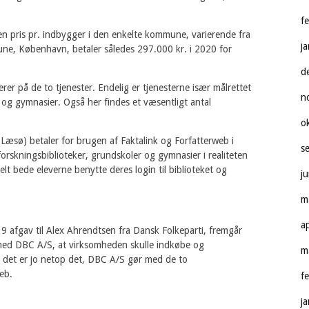
f
 en pris pr. indbygger i den enkelte kommune, varierende fra
j
mune, København, betaler således 297.000 kr. i 2020 for
d
rer på de to tjenester. Endelig er tjenesterne især målrettet
n
og gymnasier. Også her findes et væsentligt antal
o
æsø) betaler for brugen af Faktalink og Forfatterweb i
s
 forskningsbiblioteker, grundskoler og gymnasier i realiteten
lt bede eleverne benytte deres login til biblioteket og
j
m
a
19 afgav til Alex Ahrendtsen fra Dansk Folkeparti, fremgår
med DBC A/S, at virksomheden skulle indkøbe og
m
en det er jo netop det, DBC A/S gør med de to
eb.
f
j