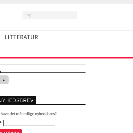
LITTERATUR
A
NYHEDSBREV
u have det månedlige nyhedsbrev?
*: