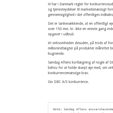
Vi har i Danmark regler for konkurrenceuds
og tjenesteydelser til markedsmæssigt forn
gennemsigtighed i det offentliges indkøbsp
Det er tankevækkende, at en offentligt 
over 150 mio. kr. ikke en eneste gang ind
opgaver i udbud.
At virksomheden desuden, på trods af for
millionindtægter på produkter målrettet bib
bugnende.
Søndag Aftens kortlægning af nogle af DBC 
behov for at holde skarpt øje med, om vir
konkurrencemæssige krav.
Giv DBC A/S konkurrence.
Note: Søndag Aftens ansvarshavende