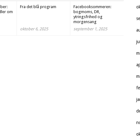
ber:
Fra det blå program
Facebooksommeren:
o
dler om
bogmoms, DR,
ytringsfrihed og
s
morgensang
oktober 6, 2025
september 1, 2025
a
j
m
a
m
f
j
d
n
o