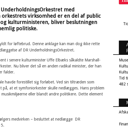
Ti
R UnderholdningsOrkestret med
orkestrets virksomhed er en del af public
og kulturministeren, bliver beslutningen
Ti
emlig politiske.
kyldt for løftebrud. Denne anklage kan man dog ikke rette
edlæggelse af DR UnderholdningsOrkestret.
ment i senere kulturminister Uffe Elbæks såkaldte Marshall-
Muse
kester. Nu bliver det så en anden radikal minister, der han
Kultu
r falder.
Kult
Tid t
le havde forestillet sig forløbet. Ved sin tiltræden som
482 s
at på, at et symfoniorkester skulle nedlægges. Hans problem
musikmiljøerne eller blandt andre politikere. Dette element
Afsk
følgers medvirken – besluttet at nedlægge DR
Fina
15.