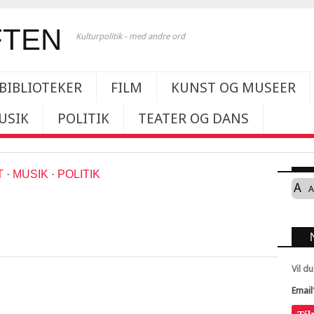
Kulturpolitik - med andre ord
BIBLIOTEKER
FILM
KUNST OG MUSEER
USIK
POLITIK
TEATER OG DANS
T
·
MUSIK
·
POLITIK
A
A
Vil d
Email