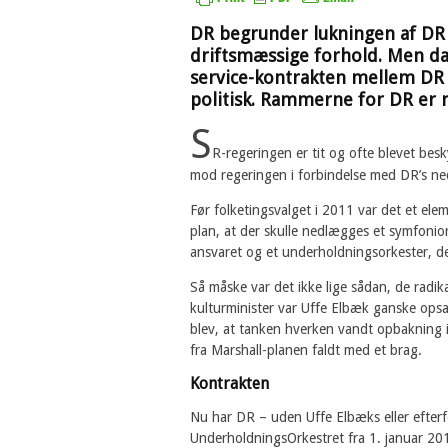
DR begrunder lukningen af D
driftsmæssige forhold. Men da 
service-kontrakten mellem DR 
politisk. Rammerne for DR er n
S
R-regeringen er tit og ofte blevet bes
mod regeringen i forbindelse med DR’s n
Før folketingsvalget i 2011 var det et ele
plan, at der skulle nedlægges et symfonior
ansvaret og et underholdningsorkester, de
Så måske var det ikke lige sådan, de radika
kulturminister var Uffe Elbæk ganske ops
blev, at tanken hverken vandt opbakning i 
fra Marshall-planen faldt med et brag.
Kontrakten
Nu har DR – uden Uffe Elbæks eller efter
UnderholdningsOrkestret fra 1. januar 20