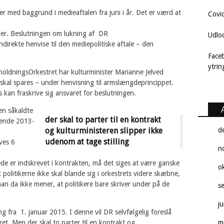
ker med baggrund i medieaftalen fra juni i år. Det er værd at
Covi
ler. Beslutningen om lukning af DR
Udlo
irekte henvise til den mediepolitiske aftale – den
Face
ytri
oldningsOrkestret har kulturminister Marianne Jelved
skal spares – under henvisning til armslængdeprincippet.
 kan fraskrive sig ansvaret for beslutningen.
en såkaldte
der skal to parter til en kontrakt
dende 2013-
og kulturministeren slipper ikke
d
udenom at tage stilling
ves 6
n
de er indskrevet i kontrakten, må det siges at være ganske
o
politikerne ikke skal blande sig i orkestrets videre skæbne,
n da ikke mener, at politikere bare skriver under på de
s
j
g fra 1. januar 2015. I denne vil DR selvfølgelig foreslå
. Men der skal to parter til en kontrakt og
m