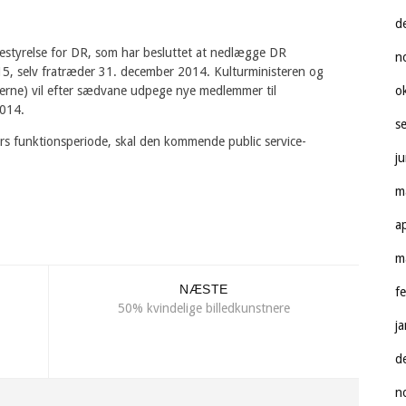
d
bestyrelse for DR, som har besluttet at nedlægge DR
n
15, selv fratræder 31. december 2014. Kulturministeren og
perne) vil efter sædvane udpege nye medlemmer til
o
2014.
s
ers funktionsperiode, skal den kommende public service-
j
m
a
m
NÆSTE
f
50% kvindelige billedkunstnere
j
d
n