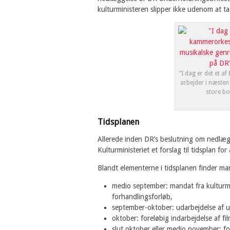
kulturministeren slipper ikke udenom at ta
“I dag er det et 
arbejder i næsten 
store bo
Tidsplanen
Allerede inden DR’s beslutning om nedlæ
Kulturministeriet et forslag til tidsplan f
Blandt elementerne i tidsplanen finder ma
medio september: mandat fra kulturmi
forhandlingsforløb,
september-oktober: udarbejdelse af u
oktober: foreløbig indarbejdelse af f
slut oktober eller medio november: fo