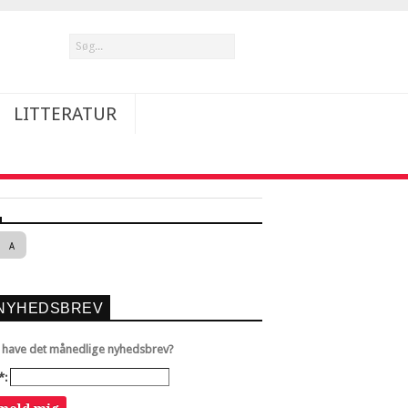
LITTERATUR
A
NYHEDSBREV
u have det månedlige nyhedsbrev?
*: