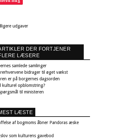
lmeld mig
dligere udgaver
ARTIKLER DER FORTJENER
FLERE LÆSERE
ernes samlede samlinger
rerhvervene bidrager til øget vækst
uren er på borgernes dagsorden
il kulturel opblomstring?
pørgsmål til ministeren
MEST LÆSTE
affelse af bogmoms åbner Pandoras æske
nslov som kulturens gavebod