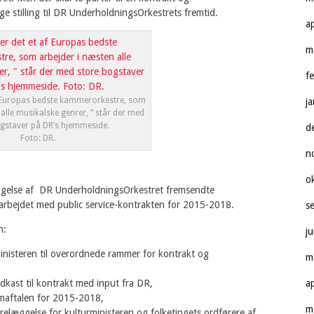
ge stilling til DR UnderholdningsOrkestrets fremtid.
a
m
f
af Europas bedste kammerorkestre, som
j
alle musikalske genrer, ” står der med
gstaver på DR’s hjemmeside.
d
Foto: DR.
n
o
ggelse af DR UnderholdningsOrkestret fremsendte
or arbejdet med public service-kontrakten for 2015-2018.
s
n:
j
nisteren til overordnede rammer for kontrakt og
m
dkast til kontrakt med input fra DR,
a
ilmaftalen for 2015-2018,
m
relæggelse for kulturministeren og folketingets ordførere af