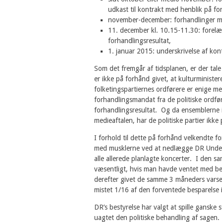
udkast til kontrakt med henblik på f
november-december: forhandlinger 
11. december kl. 10.15-11.30: forelæ
forhandlingsresultat,
1. januar 2015: underskrivelse af kon
Som det fremgår af tidsplanen, er der tale
er ikke på forhånd givet, at kulturminister
folketingspartiernes ordførere er enige me
forhandlingsmandat fra de politiske ordfører
forhandlingsresultat. Og da ensemblerne i
medieaftalen, har de politiske partier ikke p
I forhold til dette på forhånd velkendte f
med musklerne ved at nedlægge DR Underho
alle allerede planlagte koncerter. I den s
væsentligt, hvis man havde ventet med be
derefter givet de samme 3 måneders varsel
mistet 1/16 af den forventede besparelse 
DR’s bestyrelse har valgt at spille gansk
uagtet den politiske behandling af sagen.