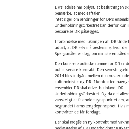
DR’s ledelse har oplyst, at beslutningen s
bemærke, at medieaftalen
intet siger om ændringer for DR’s ensemb
UnderholdningsOrkestret kan derfor kun ind
besparelse DR pålægges.
I forbindelse med lukningen af DR Underh
udtalt, at DR selv må bestemme, hvor der 
Spørgsmålet er dog, om ministeren således
Den konkrete politiske ramme for DR er d
public service-kontrakt. Den seneste gæl
2014 blev indgået mellem den nuværende
kulturminister og DR. I kontrakten navngi
ensembler DR skal drive, heriblandt DR
UnderholdningsOrkestret. Og da det allere
vanskeligt at fastholde synspunktet om, at 
begrundet i armslængdeprincippet. Hvis ma
kontrakter de får forelagt.
Der skal indgås en ny kontrakt med virknin
nedlæggelse af DR UnderholdningsOrkestret