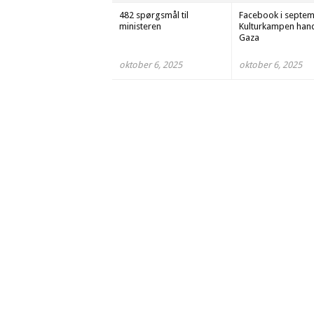
482 spørgsmål til
Facebook i septem
ministeren
Kulturkampen han
Gaza
oktober 6, 2025
oktober 6, 2025