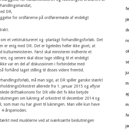
orhandlingsmandat,
f
med DR,
ggelse for ordførerne på ordførermøde af endeligt
j
trakt.
d
 om et velstruktureret og -planlagt forhandlingsforløb. Det
n
en er enig med DR. Det er ligeledes heller ikke givet, at
o
d kulturministeren. Først skal ministeren indhente et
e, og senere skal disse tage stilling til et endeligt
s
kke var en del af diskussionen i forbindelse med
å forhånd taget stilling til disses videre fremtid.
j
orhandlingsforløb, må man sige, at DR spiller ganske stærkt
m
ldningsOrkestret allerede fra 1. januar 2015 og aflyse
amlede driftsøkonomi for DR ville det fx ikke betyde
a
slutningen om lukning af orkestret til december 2014 og
, som man nu har givet til lukningen. Man ville kun have
m
i 4-årsperioden.
f
e stærkt med musklerne ved at iværksætte beslutningen
j