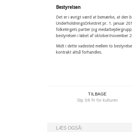
Bestyrelsen
Det er i øvrigt værd at bemærke, at den 
UnderholdningsOrkestret pr. 1. januar 20
folketingets partier (og medarbejdergrup
bestyrelsen i løbet af oktober/november 
Midt i dette vadested mellem to bestyrels
kontrakt altså forhandles.
TILBAGE
Slip DR fri for kulturen
LÆS OGSÅ: