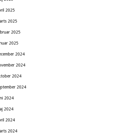
pril 2025
arts 2025
ebruar 2025
anuar 2025
ecember 2024
ovember 2024
ktober 2024
eptember 2024
uni 2024
aj 2024
pril 2024
arts 2024