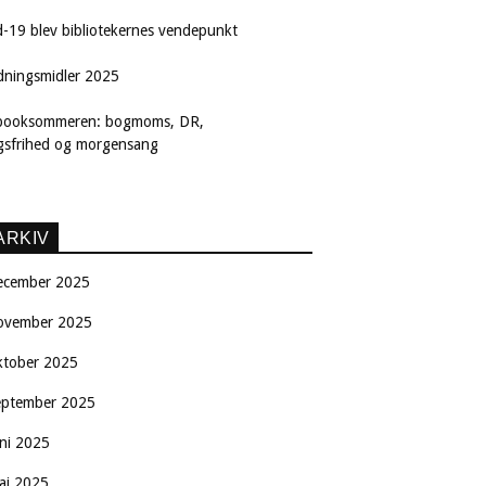
d-19 blev bibliotekernes vendepunkt
dningsmidler 2025
booksommeren: bogmoms, DR,
ngsfrihed og morgensang
ARKIV
ecember 2025
ovember 2025
ktober 2025
eptember 2025
uni 2025
aj 2025