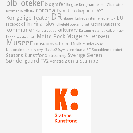
biblioteker
biografer
Birgitte Bergman
Charlotte
censur
corona
Det
Dansk Folkeparti
Broman Mølbæk
DR
Kongelige Teater
EU
Enhedslisten
ereolen.dk
ebøger
Finanslov
film
Facebook
Katrine Daugaard
idræt
folkebiblioteker
kommuner
kulturarv
København
Konservative
Kulturministeriet
Mogens Jensen
Mette Bock
licens
medieaftale
Museer
museumsreform
Musik
musikskoler
Radio24syv
Nationalmuseet
scenekunst
SF
Socialdemokratiet
Norge
Sverige
Søren
Statens Kunstfond
streaming
Søndergaard
Zenia Stampe
TV2
Venstre