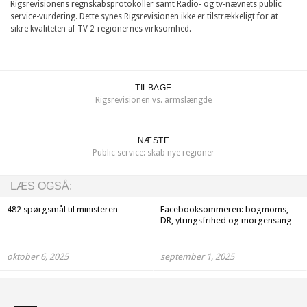
Rigsrevisionens regnskabsprotokoller samt Radio- og tv-nævnets public
service-vurdering. Dette synes Rigsrevisionen ikke er tilstrækkeligt for at
sikre kvaliteten af TV 2-regionernes virksomhed.
TILBAGE
Rigsrevisionen vs. armslængde
NÆSTE
Public service: skab nye regioner
LÆS OGSÅ:
482 spørgsmål til ministeren
Facebooksommeren: bogmoms,
DR, ytringsfrihed og morgensang
oktober 6, 2025
september 1, 2025