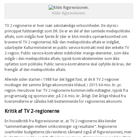
Kilde: Rigsrevisionen.
TV 2-regionerne er hver især selvstændige virksomheder. De styres i
princippet fuldstændigt som DR. De er en del af den samlede mediepolitiske
aftale, som indgås hver fjerde år (der er blot mindre opmærksomhed om
kravene til TV 2-regionerne). Når den mediepolitiske aftale er indgået,
udarbejder Kulturministeriet en public service-kontrakt med den enkelte TV
2-region. Public service-kontrakten indeholder mange elementer, som ikke
indgår i den mediepolitiske aftale, typisk kontraktelementer som ikke
opfattes som politiske. Public service-kontrakterne skal opfylde de krav, der
fremgår af den mediepolitiske aftale.
Allerede siden starten i 1988 har det ligget fast, at de 8 TV 2-regioner
modtager det samme årlige økonomiske tilskud, i 2015 64 mio. kr. pr.
region. Herudover har TV 2-regionerne kommercielle indtægter, typisk fra
programsalg og sponsorater, på 2-6 mio. kr. årligt. Det årlige tilskud fra
licensmidlerne er således helt bestemmende for regionernes økonomi.
Kritik af TV 2-regionerne
En hovedkritik fra Rigsrevisionen er, at TV 2-regionerne ikke kender
“sammenhængen mellem omkostninger og resultater”. Regionerne
overholder budgetterne (de revideres såmænd også af Rigsrevisionen), men