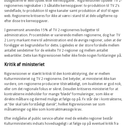
budgetterne er ikke opdelt efter kerneopgaver. Rigsrevisionen opdeler TV 2-
regionernes regnskaber i 3 såkaldte kerneopgaver: tv-produktion til TV 2’s
sendeflade, tv-produktion til egne kanaler samt produktion af stof til egen
web. Regionerne kritiseres for ikke at være i stand til at dele udgifterne op
efter disse tre kerneopgaver.
I gennemsnit anvendes 15% af TV 2-regionernes budgetter til
administration. Procentdelen er varierende mellem regionerne, dog har TV
2 Lorry markant mere til administration end de øvrige regioner, uden at der
foreligger en begrundelse for dette. Ligeledes er der store forskelle mellem
antallet sendetimer for de enkelte TV 2-regioner og mellem antallet
webartikler. Dette kan Rigsrevisionen heller ikke finde nogen forklaringer på.
Kritik af ministeriet
Rigsrevisionen er stærkt kritisk til den kontraktstyring, der er mellem
Kulturministeriet og TV 2-regionerne. Det betyder, at ministeriet ikke kan
vurdere, om regionerne producerer tilstrækkeligt, om kvaliteten er god nok,
eller om det regionale fokus er sikret. Desuden kritiseres ministeriet for at
kontrakterne indeholder for mange “bløde” formuleringer, som ikke er
direkte målbare og dermed mulige at følge op på. Fx står der i kontrakterne,
at “der skal tale forståeligt dansk”, hvilket Rigsrevisionen ser som
målsætninger og ikke som kontraktmæssige krav.
Efter indgåelse af public service-aftaler med de enkelte regioner består
Kulturministeriets indsats hovedsageligt i at følge op på eventuel kritik fra