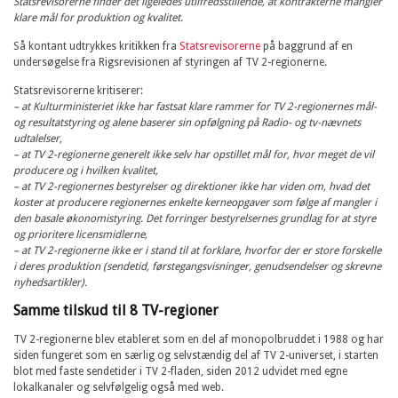
Statsrevisorerne finder det ligeledes utilfredsstillende, at kontrakterne mangler
klare mål for produktion og kvalitet.
Så kontant udtrykkes kritikken fra
Statsrevisorerne
på baggrund af en
undersøgelse fra Rigsrevisionen af styringen af TV 2-regionerne.
Statsrevisorerne kritiserer:
– at Kulturministeriet ikke har fastsat klare rammer for TV 2-regionernes mål-
og resultatstyring og alene baserer sin opfølgning på Radio- og tv-nævnets
udtalelser,
– at TV 2-regionerne generelt ikke selv har opstillet mål for, hvor meget de vil
producere og i hvilken kvalitet,
– at TV 2-regionernes bestyrelser og direktioner ikke har viden om, hvad det
kos­ter at producere regionernes enkelte kerneopgaver som følge af mangler i
den basale økonomistyring. Det forringer bestyrelsernes grundlag for at styre
og prioritere licensmidlerne,
– at TV 2-regionerne ikke er i stand til at forklare, hvorfor der er store forskelle
i deres produktion (sendetid, førstegangsvisninger, genudsendelser og skrevne
nyhedsartikler).
Samme tilskud til 8 TV-regioner
TV 2-regionerne blev etableret som en del af monopolbruddet i 1988 og har
siden fungeret som en særlig og selvstændig del af TV 2-universet, i starten
blot med faste sendetider i TV 2-fladen, siden 2012 udvidet med egne
lokalkanaler og selvfølgelig også med web.