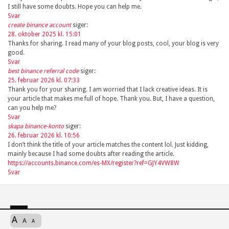
I still have some doubts. Hope you can help me.
Svar
create binance account
siger:
28. oktober 2025 kl. 15:01
Thanks for sharing. I read many of your blog posts, cool, your blog is very
good.
Svar
best binance referral code
siger:
25. februar 2026 kl. 07:33
Thank you for your sharing. I am worried that I lack creative ideas. It is
your article that makes me full of hope. Thank you. But, I have a question,
can you help me?
Svar
skapa binance-konto
siger:
26. februar 2026 kl. 10:56
I don’t think the title of your article matches the content lol. Just kidding,
mainly because I had some doubts after reading the article.
https://accounts.binance.com/es-MX/register?ref=GJY4VW8W
Svar
A
A
A