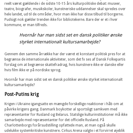
reelt været gældende i de sidste 10-15 års kulturpolitiske debat: museer,
teatre, biografer, musikskoler, kunstneriske uddannelser skal spredes over
hele landet, ud til de områder, hvor man ikke har disse tilbud til borgerne.
Pudsigt nok gælder trenden ikke for bibliotekerne. Bare der er et i hver
kommune, er man tilfreds.
Hvornår har man sidst set en dansk politiker ønske
styrket internationalt kultursamarbejde?
Gennem den samme årrække har der været et konstant politisk pres for at
begrænse de internationale aktiviteter, som det fx ses af Dansk Folkepartis
forslag om at begrænse skattefradrag, hvis kunstnere ikke er danske eller
hvis film ikke er på nordiske sprog.
Hvornår har man sidst set en dansk politiker ønske styrket internationalt
kultursamarbejde?
Post-Putins krig
Krigen i Ukraine igangsatte en mængde forskellige reaktioner i håb om at
påvirke krigens gang. Danmark boykotter al sportsligt samkvem med
repræsentanter for Rusland og Belarus. Statslige kulturinstitutioner må ikke
samarbejde med repræsentanter for det officielle Rusland. På
Charlottenborgs forårsudstilling opfattede man, at man også skulle
udelukke systemkritiske kunstnere. Cirkus Arena valgte i et forvirret øjeblik