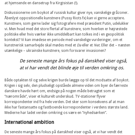
at hjemsende en dansetrup fra Kirgisistan (!).
Diskussionerne om boykot af russisk kultur giver nye, vanskelige gråzoner.
Åbenlyst oppositionelle kunstnere (Pussy Riots fx) kan vi gerne acceptere.
Kunstnere, som gerne lader sig fotografere med præsident Putin, udelukker
vi. Men hvad med det store flertal af kunstnere, som hverken er højrøstede
politiske eller hvis værker ikke umiddelbart kan tolkes ind i en geopolitisk
kontekst? Vi kan imødese en periode med vanskelige vurderinger, om et
kunstnerisk samarbejde skal mødes med et
Da
eller et
Net.
Eller det – næsten
utænkelige – ukrainske kunstnere, som forsvarer invasionen?
De seneste mange års fokus på danskhed viser også,
at vi har vendt det blinde øje til verden omkring os.
Både optakten til og selve krigen burde lægge op til det modsatte af boykot.
Krigen i sig selv, den pludseligt opståede almene viden om byer de færreste
danskere havde hørt om, endsige på nogen måde betragtet som et
”nærområde”, viser et kulturelt underskud. TV-stationer flyver
korrespondenter ind fra hele verden. Det sker som konsekvens af at man
ikke har fastansatte og fastboende korrespondenter i verdens største land.
Medierne har ladet verden omkring os være en ”nyhedsørken”.
International ambition
De seneste mange års fokus på danskhed viser også, at vi har vendt det