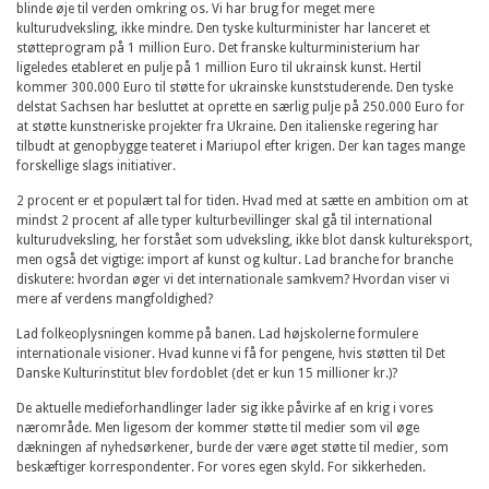
blinde øje til verden omkring os. Vi har brug for meget mere
kulturudveksling, ikke mindre. Den tyske kulturminister har lanceret et
støtteprogram på 1 million Euro. Det franske kulturministerium har
ligeledes etableret en pulje på 1 million Euro til ukrainsk kunst. Hertil
kommer 300.000 Euro til støtte for ukrainske kunststuderende. Den tyske
delstat Sachsen har besluttet at oprette en særlig pulje på 250.000 Euro for
at støtte kunstneriske projekter fra Ukraine. Den italienske regering har
tilbudt at genopbygge teateret i Mariupol efter krigen. Der kan tages mange
forskellige slags initiativer.
2 procent er et populært tal for tiden. Hvad med at sætte en ambition om at
mindst 2 procent af alle typer kulturbevillinger skal gå til international
kulturudveksling, her forstået som udveksling, ikke blot dansk kultureksport,
men også det vigtige: import af kunst og kultur. Lad branche for branche
diskutere: hvordan øger vi det internationale samkvem? Hvordan viser vi
mere af verdens mangfoldighed?
Lad folkeoplysningen komme på banen. Lad højskolerne formulere
internationale visioner. Hvad kunne vi få for pengene, hvis støtten til Det
Danske Kulturinstitut blev fordoblet (det er kun 15 millioner kr.)?
De aktuelle medieforhandlinger lader sig ikke påvirke af en krig i vores
nærområde. Men ligesom der kommer støtte til medier som vil øge
dækningen af nyhedsørkener, burde der være øget støtte til medier, som
beskæftiger korrespondenter. For vores egen skyld. For sikkerheden.