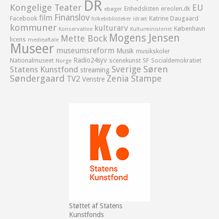
DR
Kongelige Teater
EU
Enhedslisten
ereolen.dk
ebøger
Finanslov
film
Facebook
Katrine Daugaard
idræt
folkebiblioteker
kommuner
kulturarv
København
Konservative
Kulturministeriet
Mogens Jensen
Mette Bock
licens
medieaftale
Museer
museumsreform
Musik
musikskoler
Radio24syv
Nationalmuseet
scenekunst
SF
Socialdemokratiet
Norge
Sverige
Søren
Statens Kunstfond
streaming
Søndergaard
Zenia Stampe
TV2
Venstre
Støttet af Statens
Kunstfonds