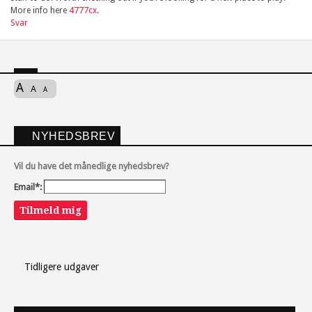
More info here
4777cx
.
Svar
A
A
A
NYHEDSBREV
Vil du have det månedlige nyhedsbrev?
Email*:
Tilmeld mig
Tidligere udgaver