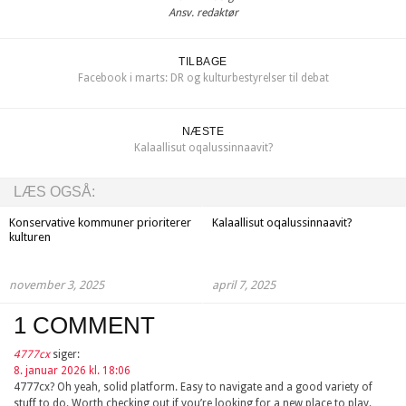
Ansv. redaktør
TILBAGE
Facebook i marts: DR og kulturbestyrelser til debat
NÆSTE
Kalaallisut oqalussinnaavit?
LÆS OGSÅ:
Konservative kommuner prioriterer
Kalaallisut oqalussinnaavit?
kulturen
november 3, 2025
april 7, 2025
1 COMMENT
4777cx
siger:
8. januar 2026 kl. 18:06
4777cx? Oh yeah, solid platform. Easy to navigate and a good variety of
stuff to do. Worth checking out if you’re looking for a new place to play.