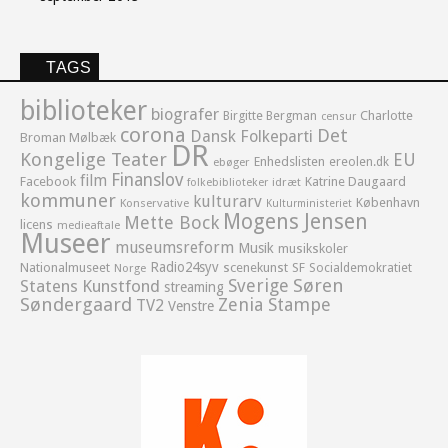
TAGS
biblioteker
biografer
Birgitte Bergman
Charlotte
censur
corona
Det
Dansk Folkeparti
Broman Mølbæk
DR
Kongelige Teater
EU
Enhedslisten
ereolen.dk
ebøger
Finanslov
film
Facebook
Katrine Daugaard
idræt
folkebiblioteker
kommuner
kulturarv
København
Konservative
Kulturministeriet
Mogens Jensen
Mette Bock
licens
medieaftale
Museer
museumsreform
Musik
musikskoler
Radio24syv
Nationalmuseet
scenekunst
SF
Socialdemokratiet
Norge
Sverige
Søren
Statens Kunstfond
streaming
Søndergaard
Zenia Stampe
TV2
Venstre