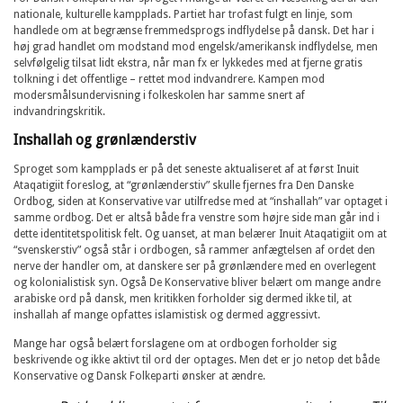
nationale, kulturelle kampplads. Partiet har trofast fulgt en linje, som
handlede om at begrænse fremmedsprogs indflydelse på dansk. Det har i
høj grad handlet om modstand mod engelsk/amerikansk indflydelse, men
selvfølgelig tilsat lidt ekstra, når man fx er lykkedes med at fjerne gratis
tolkning i det offentlige – rettet mod indvandrere. Kampen mod
modersmålsundervisning i folkeskolen har samme snert af
indvandringskritik.
Inshallah og grønlænderstiv
Sproget som kampplads er på det seneste aktualiseret af at først Inuit
Ataqatigiit foreslog, at “grønlænderstiv” skulle fjernes fra Den Danske
Ordbog, siden at Konservative var utilfredse med at “inshallah” var optaget i
samme ordbog. Det er altså både fra venstre som højre side man går ind i
dette identitetspolitisk felt. Og uanset, at man belærer Inuit Ataqatigiit om at
“svenskerstiv” også står i ordbogen, så rammer anfægtelsen af ordet den
nerve der handler om, at danskere ser på grønlændere med en overlegent
og kolonialistisk syn. Også De Konservative bliver belært om mange andre
arabiske ord på dansk, men kritikken forholder sig dermed ikke til, at
inshallah af mange opfattes islamistisk og dermed aggressivt.
Mange har også belært forslagene om at ordbogen forholder sig
beskrivende og ikke aktivt til ord der optages. Men det er jo netop det både
Konservative og Dansk Folkeparti ønsker at ændre.