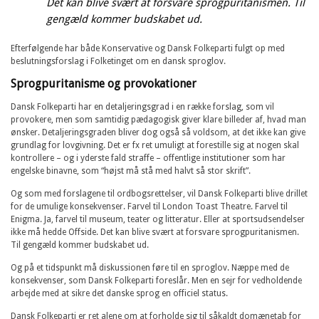
Det kan blive svært at forsvare sprogpuritanismen. Til
gengæld kommer budskabet ud.
Efterfølgende har både Konservative og Dansk Folkeparti fulgt op med
beslutningsforslag i Folketinget om en dansk sproglov.
Sprogpuritanisme og provokationer
Dansk Folkeparti har en detaljeringsgrad i en række forslag, som vil
provokere, men som samtidig pædagogisk giver klare billeder af, hvad man
ønsker. Detaljeringsgraden bliver dog også så voldsom, at det ikke kan give
grundlag for lovgivning. Det er fx ret umuligt at forestille sig at nogen skal
kontrollere – og i yderste fald straffe – offentlige institutioner som har
engelske binavne, som “højst må stå med halvt så stor skrift”.
Og som med forslagene til ordbogsrettelser, vil Dansk Folkeparti blive drillet
for de umulige konsekvenser. Farvel til London Toast Theatre. Farvel til
Enigma. Ja, farvel til museum, teater og litteratur. Eller at sportsudsendelser
ikke må hedde Offside. Det kan blive svært at forsvare sprogpuritanismen.
Til gengæld kommer budskabet ud.
Og på et tidspunkt må diskussionen føre til en sproglov. Næppe med de
konsekvenser, som Dansk Folkeparti foreslår. Men en sejr for vedholdende
arbejde med at sikre det danske sprog en officiel status.
Dansk Folkeparti er ret alene om at forholde sig til såkaldt domænetab for