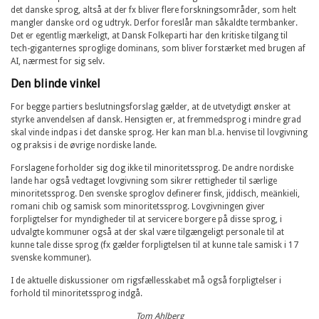
det danske sprog, altså at der fx bliver flere forskningsområder, som helt
mangler danske ord og udtryk. Derfor foreslår man såkaldte termbanker.
Det er egentlig mærkeligt, at Dansk Folkeparti har den kritiske tilgang til
tech-giganternes sproglige dominans, som bliver forstærket med brugen af
AI, nærmest for sig selv.
Den blinde vinkel
For begge partiers beslutningsforslag gælder, at de utvetydigt ønsker at
styrke anvendelsen af dansk. Hensigten er, at fremmedsprog i mindre grad
skal vinde indpas i det danske sprog. Her kan man bl.a. henvise til lovgivning
og praksis i de øvrige nordiske lande.
Forslagene forholder sig dog ikke til minoritetssprog. De andre nordiske
lande har også vedtaget lovgivning som sikrer rettigheder til særlige
minoritetssprog. Den svenske sproglov definerer finsk, jiddisch, meänkieli,
romani chib og samisk som minoritetssprog. Lovgivningen giver
forpligtelser for myndigheder til at servicere borgere på disse sprog, i
udvalgte kommuner også at der skal være tilgængeligt personale til at
kunne tale disse sprog (fx gælder forpligtelsen til at kunne tale samisk i 17
svenske kommuner).
I de aktuelle diskussioner om rigsfællesskabet må også forpligtelser i
forhold til minoritetssprog indgå.
Tom Ahlberg