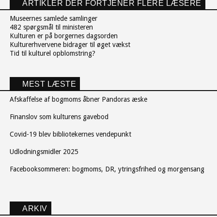
ARTIKLER DER FORTJENER FLERE LÆSERE
Museernes samlede samlinger
482 spørgsmål til ministeren
Kulturen er på borgernes dagsorden
Kulturerhvervene bidrager til øget vækst
Tid til kulturel opblomstring?
MEST LÆSTE
Afskaffelse af bogmoms åbner Pandoras æske
Finanslov som kulturens gavebod
Covid-19 blev bibliotekernes vendepunkt
Udlodningsmidler 2025
Facebooksommeren: bogmoms, DR, ytringsfrihed og morgensang
ARKIV