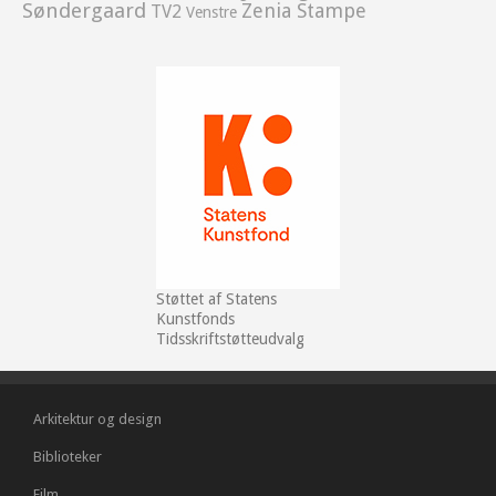
Søndergaard
Zenia Stampe
TV2
Venstre
Støttet af Statens
Kunstfonds
Tidsskriftstøtteudvalg
Arkitektur og design
Biblioteker
Film