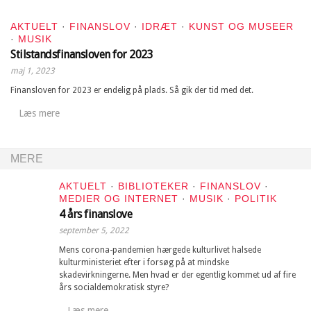
AKTUELT
·
FINANSLOV
·
IDRÆT
·
KUNST OG MUSEER
·
MUSIK
Stilstandsfinansloven for 2023
maj 1, 2023
Finansloven for 2023 er endelig på plads. Så gik der tid med det.
Læs mere
MERE
AKTUELT
·
BIBLIOTEKER
·
FINANSLOV
·
MEDIER OG INTERNET
·
MUSIK
·
POLITIK
4 års finanslove
september 5, 2022
Mens corona-pandemien hærgede kulturlivet halsede
kulturministeriet efter i forsøg på at mindske
skadevirkningerne. Men hvad er der egentlig kommet ud af fire
års socialdemokratisk styre?
Læs mere