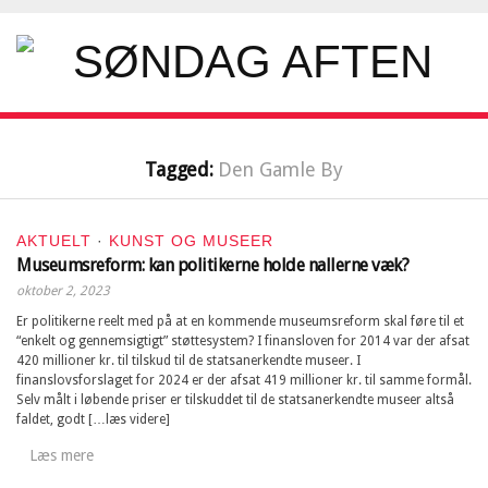
Tagged:
Den Gamle By
AKTUELT
·
KUNST OG MUSEER
Museumsreform: kan politikerne holde nallerne væk?
oktober 2, 2023
Er politikerne reelt med på at en kommende museumsreform skal føre til et
“enkelt og gennemsigtigt” støttesystem? I finansloven for 2014 var der afsat
420 millioner kr. til tilskud til de statsanerkendte museer. I
finanslovsforslaget for 2024 er der afsat 419 millioner kr. til samme formål.
Selv målt i løbende priser er tilskuddet til de statsanerkendte museer altså
faldet, godt […læs videre]
Læs mere