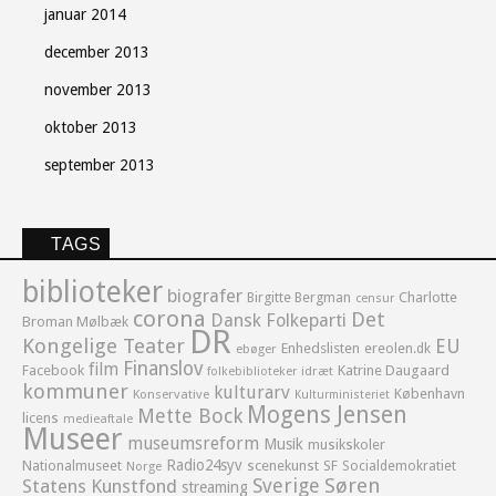
januar 2014
december 2013
november 2013
oktober 2013
september 2013
TAGS
biblioteker
biografer
Birgitte Bergman
Charlotte
censur
corona
Det
Dansk Folkeparti
Broman Mølbæk
DR
Kongelige Teater
EU
Enhedslisten
ereolen.dk
ebøger
Finanslov
film
Facebook
Katrine Daugaard
idræt
folkebiblioteker
kommuner
kulturarv
København
Konservative
Kulturministeriet
Mogens Jensen
Mette Bock
licens
medieaftale
Museer
museumsreform
Musik
musikskoler
Radio24syv
Nationalmuseet
scenekunst
SF
Socialdemokratiet
Norge
Sverige
Søren
Statens Kunstfond
streaming