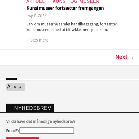
AKTUELT
·
KUNST OG MUSEER
Kunstmuseer fortsætter fremgangen
maj 8, 2017
Selv om museerne samlet har tilbagegang, fortsætter
kunstmuseerne med at tiltrække mere publikum.
Læs mere
Next →
A
A
A
NYHEDSBREV
Vil du have det månedlige nyhedsbrev?
Email*: