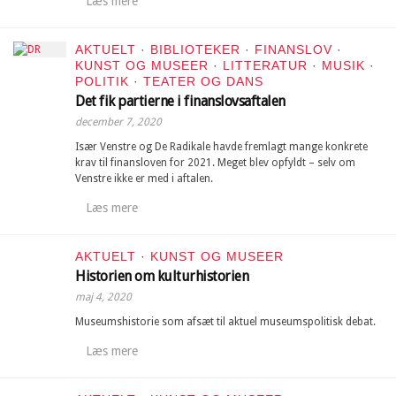
Læs mere
AKTUELT
·
BIBLIOTEKER
·
FINANSLOV
·
KUNST OG MUSEER
·
LITTERATUR
·
MUSIK
·
POLITIK
·
TEATER OG DANS
Det fik partierne i finanslovsaftalen
december 7, 2020
Især Venstre og De Radikale havde fremlagt mange konkrete
krav til finansloven for 2021. Meget blev opfyldt – selv om
Venstre ikke er med i aftalen.
Læs mere
AKTUELT
·
KUNST OG MUSEER
Historien om kulturhistorien
maj 4, 2020
Museumshistorie som afsæt til aktuel museumspolitisk debat.
Læs mere