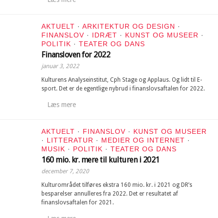
AKTUELT
·
ARKITEKTUR OG DESIGN
·
FINANSLOV
·
IDRÆT
·
KUNST OG MUSEER
·
POLITIK
·
TEATER OG DANS
Finansloven for 2022
januar 3, 2022
Kulturens Analyseinstitut, Cph Stage og Applaus. Og lidt til E-
sport. Det er de egentlige nybrud i finanslovsaftalen for 2022.
Læs mere
AKTUELT
·
FINANSLOV
·
KUNST OG MUSEER
·
LITTERATUR
·
MEDIER OG INTERNET
·
MUSIK
·
POLITIK
·
TEATER OG DANS
160 mio. kr. mere til kulturen i 2021
december 7, 2020
Kulturområdet tilføres ekstra 160 mio. kr. i 2021 og DR’s
besparelser annulleres fra 2022. Det er resultatet af
finanslovsaftalen for 2021.