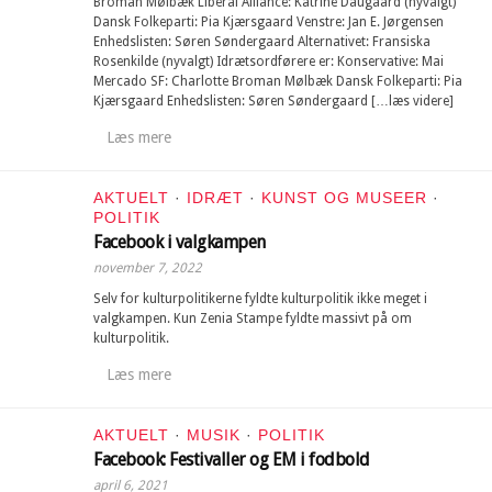
Broman Mølbæk Liberal Alliance: Katrine Daugaard (nyvalgt)
Dansk Folkeparti: Pia Kjærsgaard Venstre: Jan E. Jørgensen
Enhedslisten: Søren Søndergaard Alternativet: Fransiska
Rosenkilde (nyvalgt) Idrætsordførere er: Konservative: Mai
Mercado SF: Charlotte Broman Mølbæk Dansk Folkeparti: Pia
Kjærsgaard Enhedslisten: Søren Søndergaard […læs videre]
Læs mere
AKTUELT
·
IDRÆT
·
KUNST OG MUSEER
·
POLITIK
Facebook i valgkampen
november 7, 2022
Selv for kulturpolitikerne fyldte kulturpolitik ikke meget i
valgkampen. Kun Zenia Stampe fyldte massivt på om
kulturpolitik.
Læs mere
AKTUELT
·
MUSIK
·
POLITIK
Facebook: Festivaller og EM i fodbold
april 6, 2021