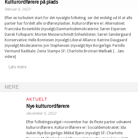
Kulturordførere på plads
februar 6, 2023
Efter en turbulent start for det nyvalgte folketing, ser det endelig ud til at alle
partier har fordelt alle ordførerpladser. Kulturordførere er: Alternativet:
Franciska Rosenkilde (nyvalgt) Danmarksdemokraterne: Søren Espersen
Dansk Folkeparti: Morten Messerschmidt Enhedslisten: Søren Søndergaard
Konservative: Helle Bonnesen (nyvalgt) Liberal Alliance: Katrine Daugaard
(nyvalgt) Moderaterne: Jon Stephensen (nyvalgt) Nye Borgerlige: Pernille
Vermund Radikale: Zenia Stampe SF: Charlotte Broman Mølbæk […læs
videre]
Læs mere
MERE
AKTUELT
Nye kulturordførere
december 5, 2022
Efter folketingsvalget i november har de fleste partier udnævnt
kulturordførere. Kulturordførere er: Socialdemokratiet: Ida
Auken Nye Borgerlige: Mikkel Bjørn (nyvalgt) SF: Charlotte