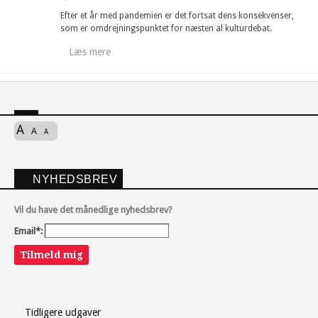
Efter et år med pandemien er det fortsat dens konsekvenser,
som er omdrejningspunktet for næsten al kulturdebat.
Læs mere
A
A
A
NYHEDSBREV
Vil du have det månedlige nyhedsbrev?
Email*:
Tilmeld mig
Tidligere udgaver