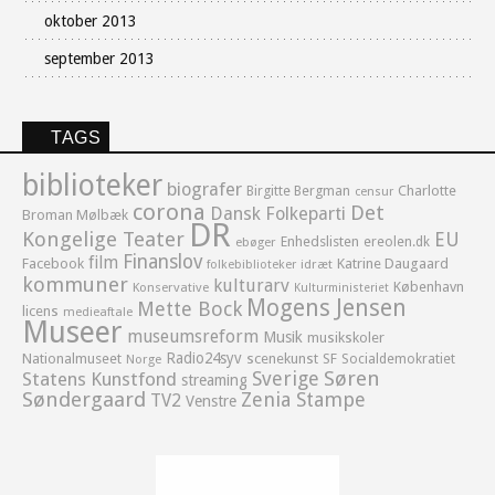
oktober 2013
september 2013
TAGS
biblioteker
biografer
Birgitte Bergman
Charlotte
censur
corona
Det
Dansk Folkeparti
Broman Mølbæk
DR
Kongelige Teater
EU
Enhedslisten
ereolen.dk
ebøger
Finanslov
film
Facebook
Katrine Daugaard
idræt
folkebiblioteker
kommuner
kulturarv
København
Konservative
Kulturministeriet
Mogens Jensen
Mette Bock
licens
medieaftale
Museer
museumsreform
Musik
musikskoler
Radio24syv
Nationalmuseet
scenekunst
SF
Socialdemokratiet
Norge
Sverige
Søren
Statens Kunstfond
streaming
Søndergaard
Zenia Stampe
TV2
Venstre