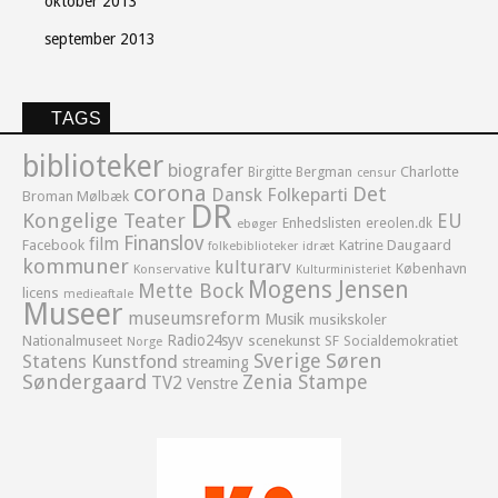
oktober 2013
september 2013
TAGS
biblioteker
biografer
Birgitte Bergman
Charlotte
censur
corona
Det
Dansk Folkeparti
Broman Mølbæk
DR
Kongelige Teater
EU
Enhedslisten
ereolen.dk
ebøger
Finanslov
film
Facebook
Katrine Daugaard
idræt
folkebiblioteker
kommuner
kulturarv
København
Konservative
Kulturministeriet
Mogens Jensen
Mette Bock
licens
medieaftale
Museer
museumsreform
Musik
musikskoler
Radio24syv
Nationalmuseet
scenekunst
SF
Socialdemokratiet
Norge
Sverige
Søren
Statens Kunstfond
streaming
Søndergaard
Zenia Stampe
TV2
Venstre