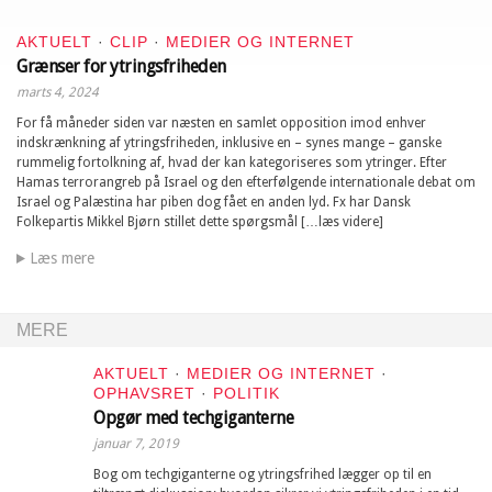
AKTUELT
·
CLIP
·
MEDIER OG INTERNET
Grænser for ytringsfriheden
marts 4, 2024
For få måneder siden var næsten en samlet opposition imod enhver
indskrænkning af ytringsfriheden, inklusive en – synes mange – ganske
rummelig fortolkning af, hvad der kan kategoriseres som ytringer. Efter
Hamas terrorangreb på Israel og den efterfølgende internationale debat om
Israel og Palæstina har piben dog fået en anden lyd. Fx har Dansk
Folkepartis Mikkel Bjørn stillet dette spørgsmål […læs videre]
Læs mere
MERE
AKTUELT
·
MEDIER OG INTERNET
·
OPHAVSRET
·
POLITIK
Opgør med techgiganterne
januar 7, 2019
Bog om techgiganterne og ytringsfrihed lægger op til en