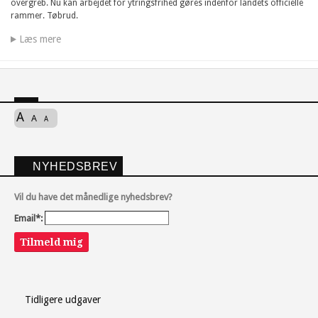
overgreb. Nu kan arbejdet for ytringsfrihed gøres indenfor landets officielle
rammer. Tøbrud.
Læs mere
A
A
A
NYHEDSBREV
Vil du have det månedlige nyhedsbrev?
Email*:
Tilmeld mig
Tidligere udgaver