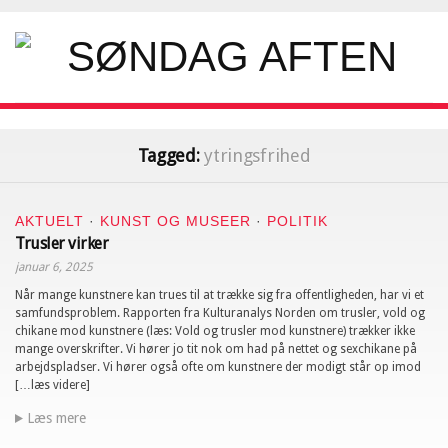
Tagged:
ytringsfrihed
AKTUELT
·
KUNST OG MUSEER
·
POLITIK
Trusler virker
januar 6, 2025
Når mange kunstnere kan trues til at trække sig fra offentligheden, har vi et
samfundsproblem. Rapporten fra Kulturanalys Norden om trusler, vold og
chikane mod kunstnere (læs: Vold og trusler mod kunstnere) trækker ikke
mange overskrifter. Vi hører jo tit nok om had på nettet og sexchikane på
arbejdspladser. Vi hører også ofte om kunstnere der modigt står op imod
[…læs videre]
Læs mere