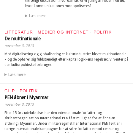
tiltrængt diskussion: hvordan sikrer vi ytringsfriheden i en tid,
hvor kommunikationen monopoliseres?
Læs mere
LITTERATUR
·
MEDIER OG INTERNET
·
POLITIK
De multinationale
november 3, 2013
Med digitalisering og globalisering er kulturindustrier blevet multinationale
– og de opfører sig fuldstændigt efter kapitallogikkens regelsæt. Vi venter på
den kulturpolitiske forbruger.
Læs mere
CLIP
·
POLITIK
PEN åbner i Myanmar
november 3, 2013
Efter 15 års udelukkelse, har den internationale forfatter- og
skribentorganisation International PEN fået mulighed for at åbne en
afdeling i Myanmar. Under militærregimet har International PEN ført an i
talrige internationale kampagner for at sikre forfattere mod censur og