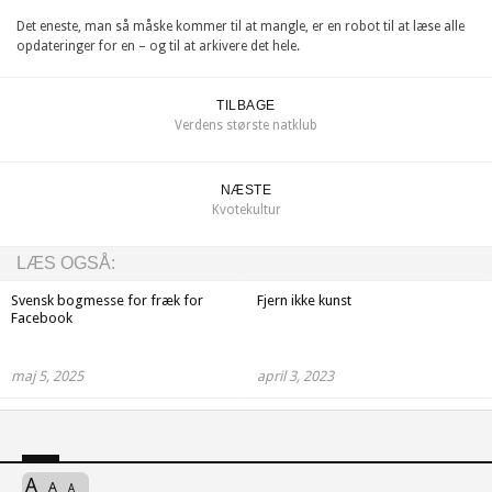
Det eneste, man så måske kommer til at mangle, er en robot til at læse alle
opdateringer for en – og til at arkivere det hele.
TILBAGE
Verdens største natklub
NÆSTE
Kvotekultur
LÆS OGSÅ:
Svensk bogmesse for fræk for
Fjern ikke kunst
Facebook
maj 5, 2025
april 3, 2023
A
A
A