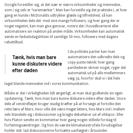
Google forestiller sig, at det især er større virksomheder og mennesker,
som i sig selv er “varemærker”. Man kan forestille sig det praktiske i, at hver
gang en kunde i McDonalds udtrykker glæde og tilfredshed, så kan
virksomheden dele det med sine mange followers, og hver gang der er
noget negativt, kan man give gensvar, notere det i hovedkvarteret eller
automatisere sin reaktion på anden måde. Virksomheden kan automatisk
sende en fødselsdagshilsen til samtlige 30 mio. followers med dagens
rabattilbud.
I de politiske partier kan man
Tænk, hvis man bare
automatisere den udbredte dele og
copy-paste teknik: hver gang
kunne diskutere videre
partilederen skriver noget, ryger det
efter døden
automatisk ud på alle medlemmers
væg. Ja, hvorfor skal vi i det hele
taget blande mennesker ind i vores kommunikation.
Måske er det i virkeligheden lidt ærgerligt, at man skal godkende sin egen
opdatering. Tænk, hvis man bare kunne diskutere videre efter døden. Store
dele af venstrefløjen bruger stadig kræfter på at forsøge at fortolke den
rette lære af Marx. Hvor ville det være meget lettere, hvis Marx ind i mellem
selv blandede sig i diskussionen og bragte debattører ud af vildspor. Eller
hvis Platon sendte en kommentar hver gang nogen stillede forslag til
forfatningsændringer. Og hvis de værste klimakatastrofale forudsigelser
holder stik: lad diskussionerne fortsætte uanfægtet i årtusinder.