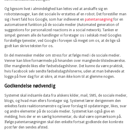
Og ligesom livet i almindelighed kan lettes ved at anskaffe sig en
robotstøvsuger, kan det sociale liv erstattes af en robot. Det forestiller man
sig i hvert fald hos Google, som har indleveret en
patentansøgning
for en
automatiseret funktion på de sociale medier (Automated generation of
suggestions for personalized reactions in a social network). Tanken er
simpel: gennem alle de handlinger vi foretager os i selskab med Googles
forskellige tjenester, ved Google i forvejen så meget om os, at de lige så
godt kan skrive teksten for os.
En del mennesker melder om stress for at følge med i de sociale medier.
Venner kan blive fornærmede på hinanden over manglende tilstedeværelse.
Eller manglende likes eller fødselsdagshilsner. Det kunne da være praktisk,
hvis Facebook selv sendte fødselsdagshilsnerne, uden at man behøvede at
logge på hver dag for at sikre, at man ikke kom til at glemme nogen.
Godkendelse nødvendig
Systemet skal indsamle data fra alskens kilder, mail, SMS, de sociale medier,
blogs, og hvad man ellers foretager sig. Systemet lærer derigennem den
enkeltes faste reaktionsmønstre og laver forslag til opdateringer, likes, svar
og andre elementer på de sociale medier. Systemet kan også give en
melding, hvis der er en særlig kommentar, du skal være opmærksom på.
Ifølge patentansøgningen skal den enkelte fortsat godkende den konkrete
post før den sendes afsted.