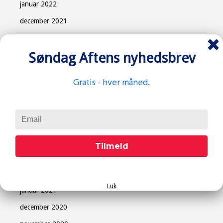
januar 2022
december 2021
november 2021
Søndag Aftens nyhedsbrev
oktober 2021
september 2021
Gratis - hver måned.
august 2021
juni 2021
maj 2021
april 2021
Tilmeld
marts 2021
februar 2021
Luk
januar 2021
december 2020