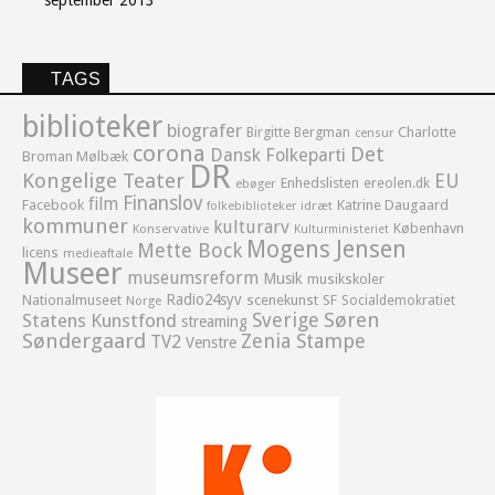
TAGS
biblioteker
biografer
Birgitte Bergman
Charlotte
censur
corona
Det
Dansk Folkeparti
Broman Mølbæk
DR
Kongelige Teater
EU
Enhedslisten
ereolen.dk
ebøger
Finanslov
film
Facebook
Katrine Daugaard
idræt
folkebiblioteker
kommuner
kulturarv
København
Konservative
Kulturministeriet
Mogens Jensen
Mette Bock
licens
medieaftale
Museer
museumsreform
Musik
musikskoler
Radio24syv
Nationalmuseet
scenekunst
SF
Socialdemokratiet
Norge
Sverige
Søren
Statens Kunstfond
streaming
Søndergaard
Zenia Stampe
TV2
Venstre