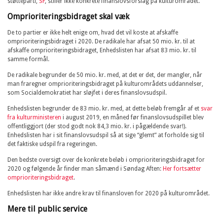
støtteparti,
SF
, stiller ikke konkrete finanslovsforslag på kulturområdet.
Omprioriteringsbidraget skal væk
De to partier er ikke helt enige om, hvad det vil koste at afskaffe
omprioriteringsbidraget i 2020. De radikale har afsat 50 mio. kr. til at
afskaffe omprioriteringsbidraget, Enhedslisten har afsat 83 mio. kr. til
samme formål.
De radikale begrunder de 50 mio. kr. med, at det er det, der mangler, når
man fraregner omprioriteringsbidraget på kulturområdets uddannelser,
som Socialdemokratiet har sløjfet i deres finanslovsudspil.
Enhedslisten begrunder de 83 mio. kr. med, at dette beløb fremgår af et
svar
fra kulturministeren
i august 2019, en måned før finanslovsudspillet blev
offentliggjort (der stod godt nok 84,3 mio. kr. i pågældende svar!).
Enhedslisten har i sit finanslovsudspil så at sige “glemt” at forholde sig til
det faktiske udspil fra regeringen.
Den bedste oversigt over de konkrete beløb i omprioriteringsbidraget for
2020 og følgende år finder man såmænd i Søndag Aften:
Her fortsætter
omprioriteringsbidraget
.
Enhedslisten har ikke andre krav til finansloven for 2020 på kulturområdet.
Mere til public service