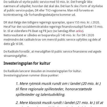
De radikale vil styrke public service med 50 mio. kr. Det fremgår ikke
nærmere af udspillet, hvordan det skal ske. Det kan fx ske i form af styrkelse
af public service-puljen, DR eller TV2-regionerne. Man må forvente en
konkretisering, når forhandlingsdetaljerne kommer ud.
DR skal ifølge den tidligere regerings spareplan, spare 155 mio. kr. i 2020.
Heraf har den socialdemokratiske regerings finanslovsudspil fundet 15 mio.
kr. til at videreføre P6 Beat og P8 Jazz (se Søndag Aften
arkiv
).
Nettoresultatet er således en besparelse på 140 mio. kr. for DR i 2020
medmindre det radikale krav om mere til public service opfyldes og dele af
dette går til DR.
De Radikale foreslår, at merudgiften til public service finansieres ved øgede
streamingafgifter.
Investeringsplan for kultur
De Radikale lancerer desuden en investeringsplan for kultur.
Investeringsplanen rummer disse punkter:
1.
Mere rytmisk musik rundt om i landet (20 mio. kr.)
til flere regionale spillesteder, honorarstøttede
spillesteder og talentudvikling.
2. Mere klassisk musik rundt i landet (21 mio. kr.) til at