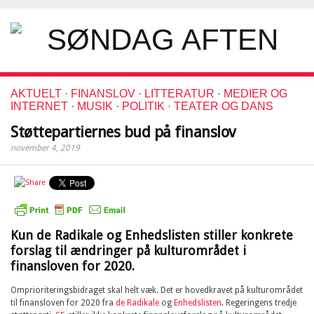
AKTUELT
·
FINANSLOV
·
LITTERATUR
·
MEDIER OG
INTERNET
·
MUSIK
·
POLITIK
·
TEATER OG DANS
Støttepartiernes bud på finanslov
november 4, 2019
Kun de Radikale og Enhedslisten stiller konkrete
forslag til ændringer på kulturområdet i
finansloven for 2020.
Omprioriteringsbidraget skal helt væk. Det er hovedkravet på kulturområdet
til finansloven for 2020 fra
de Radikale
og
Enhedslisten
. Regeringens tredje