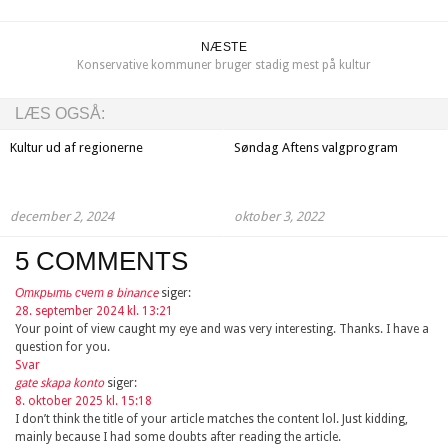
NÆSTE
Konservative kommuner bruger stadig mest på kultur
LÆS OGSÅ:
Kultur ud af regionerne
Søndag Aftens valgprogram
december 2, 2024
oktober 3, 2022
5 COMMENTS
Открыть счет в binance
siger:
28. september 2024 kl. 13:21
Your point of view caught my eye and was very interesting. Thanks. I have a
question for you.
Svar
gate skapa konto
siger:
8. oktober 2025 kl. 15:18
I don’t think the title of your article matches the content lol. Just kidding,
mainly because I had some doubts after reading the article.