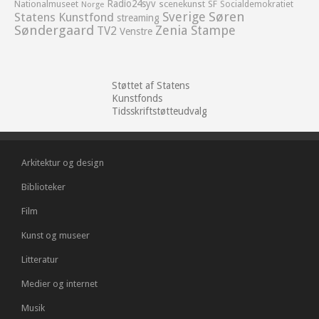
Radio24syv
Nationalmuseet
scenekunst
SF
Socialdemokratiet
Norge
Sverige
Søren
Statens Kunstfond
streaming
Søndergaard
Zenia Stampe
TV2
Venstre
Støttet af Statens
Kunstfonds
Tidsskriftstøtteudvalg
Arkitektur og design
Biblioteker
Film
Kunst og museer
Litteratur
Medier og internet
Musik