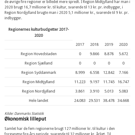
de øvrige fire regioner er billedet mere spredt. I Region Midtjylland har man i
2020 brugt 16,7 millioner kr. til kultur, svarende til 13 kr. pr. indbygger, i
Region Nordjylland brugte man i 2020 5,1 millioner kr., svarende til 9 kr. pr.
indbygger.
Regionernes kulturbudgetter 2017-
2020
2017
2018
2019
2020
Region Hovedstaden
0
9.866
8.878
5.672
Region Sjælland
0
0
0
0
Region Syddanmark
8.999
6.558
12.842
7.166
Region Midtjylland
11.223
9.197
11.745
16.747
Region Nordjylland
3.861
3.910
5.013
5.083
Hele landet
24.083
29.531
38.478
34.668
Kilde: Danmarks Statistik
Økonomisk lilleput
Samlet har de fem regionerne brugt 127 millioner kr. til kultur i den
forgangne fire-års periode, svarende til 32 millioner kr. årligt. Til