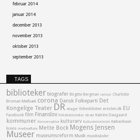
februar 2014
januar 2014
december 2013
november 2013
oktober 2013
september 2013
TAGS
biblioteker
biografer
Birgitte Bergman
Charlotte
censur
corona
Det
Dansk Folkeparti
Broman Mølbæk
DR
Kongelige Teater
EU
Enhedslisten
ereolen.dk
ebøger
Finanslov
film
Facebook
Katrine Daugaard
idræt
folkebiblioteker
kommuner
kulturarv
København
Konservative
Kulturministeriet
Mogens Jensen
Mette Bock
licens
medieaftale
Museer
museumsreform
Musik
musikskoler