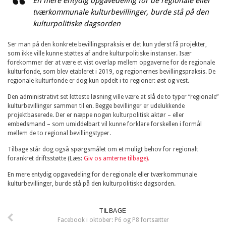
En mere entydig opgavedeling for de regionale eller
tværkommunale kulturbevillinger, burde stå på den
kulturpolitiske dagsorden
Ser man på den konkrete bevillingspraksis er det kun yderst få projekter,
som ikke ville kunne støttes af andre kulturpolitiske instanser. Især
forekommer der at være et vist overlap mellem opgaverne for de regionale
kulturfonde, som blev etableret i 2019, og regionernes bevillingspraksis. De
regionale kulturfonde er dog kun opdelt i to regioner: øst og vest.
Den administrativt set letteste løsning ville være at slå de to typer “regionale”
kulturbevillinger sammen til en. Begge bevillinger er udelukkende
projektbaserede. Der er næppe nogen kulturpolitisk aktør – eller
embedsmand – som umiddelbart vil kunne forklare forskellen i formål
mellem de to regional bevillingstyper.
Tilbage står dog også spørgsmålet om et muligt behov for regionalt
forankret driftsstøtte (Læs:
Giv os amterne tilbage).
En mere entydig opgavedeling for de regionale eller tværkommunale
kulturbevillinger, burde stå på den kulturpolitiske dagsorden.
TILBAGE
Facebook i oktober: P6 og P8 fortsætter