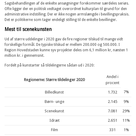
Sagsbehandlingen af de enkelte ansøgninger forekommer særdeles seriøs.
Ofte ligger der en politisk vedtaget overordnet kulturplan til grund for den
administrative indstilling. Der er ikke nogen armslængde i bevillingspraksis.
Det er politikerne som tager endeligt stilling til de enkelte bevillinger.
Mest til scenekunsten
Ud af større uddelinger i 2020 gav de fire regioner tilskud til mange vidt
forskellige formål. De typiske tilskud er mellem 200.000 og 500.000. I
Region Hovedstaden kunne syv projekter deles om 6,1 million kr, næsten 1
million kr. i gennemsnit.
Fordelt på kunstarter så tildelingerne sådan ud i 2020:
Andel i
Regionerne: Større tildelinger 2020
procent
7%
Billedkunst
1.732
Børn- unge
2.145
9%
Scenekunst
7.081
29%
Idræt
2.651
11%
Film
331
1%