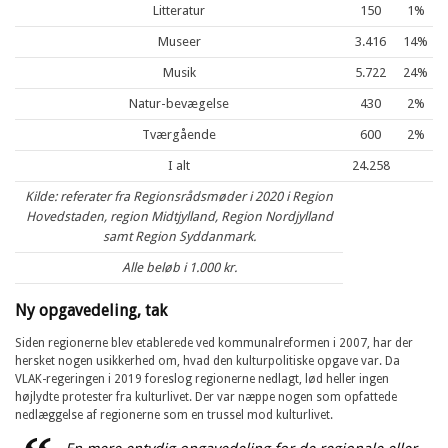
Litteratur
150
1%
Museer
3.416
14%
Musik
5.722
24%
Natur-bevægelse
430
2%
Tværgående
600
2%
I alt
24.258
Kilde: referater fra Regionsrådsmøder i 2020 i Region
Hovedstaden, region Midtjylland, Region Nordjylland
samt Region Syddanmark.
Alle beløb i 1.000 kr.
Ny opgavedeling, tak
Siden regionerne blev etablerede ved kommunalreformen i 2007, har der
hersket nogen usikkerhed om, hvad den kulturpolitiske opgave var. Da
VLAK-regeringen i 2019 foreslog regionerne nedlagt, lød heller ingen
højlydte protester fra kulturlivet. Der var næppe nogen som opfattede
nedlæggelse af regionerne som en trussel mod kulturlivet.