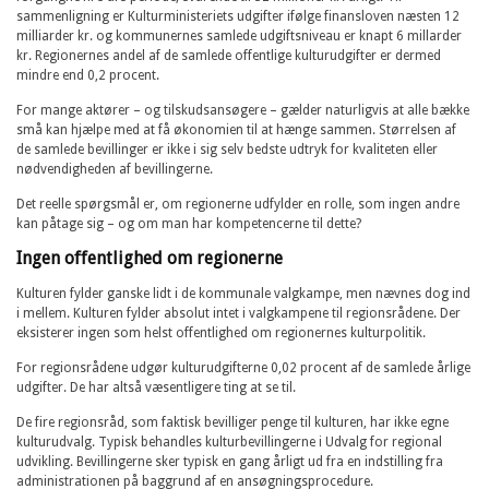
sammenligning er Kulturministeriets udgifter ifølge finansloven næsten 12
milliarder kr. og kommunernes samlede udgiftsniveau er knapt 6 millarder
kr. Regionernes andel af de samlede offentlige kulturudgifter er dermed
mindre end 0,2 procent.
For mange aktører – og tilskudsansøgere – gælder naturligvis at alle bække
små kan hjælpe med at få økonomien til at hænge sammen. Størrelsen af
de samlede bevillinger er ikke i sig selv bedste udtryk for kvaliteten eller
nødvendigheden af bevillingerne.
Det reelle spørgsmål er, om regionerne udfylder en rolle, som ingen andre
kan påtage sig – og om man har kompetencerne til dette?
Ingen offentlighed om regionerne
Kulturen fylder ganske lidt i de kommunale valgkampe, men nævnes dog ind
i mellem. Kulturen fylder absolut intet i valgkampene til regionsrådene. Der
eksisterer ingen som helst offentlighed om regionernes kulturpolitik.
For regionsrådene udgør kulturudgifterne 0,02 procent af de samlede årlige
udgifter. De har altså væsentligere ting at se til.
De fire regionsråd, som faktisk bevilliger penge til kulturen, har ikke egne
kulturudvalg. Typisk behandles kulturbevillingerne i Udvalg for regional
udvikling. Bevillingerne sker typisk en gang årligt ud fra en indstilling fra
administrationen på baggrund af en ansøgningsprocedure.