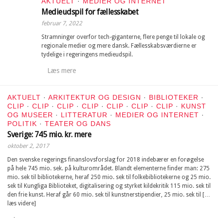
AKTUELT
·
MEDIER OG INTERNET
Medieudspil for fællesskabet
februar 7, 2022
Stramninger overfor tech-giganterne, flere penge til lokale og
regionale medier og mere dansk. Fællesskabsværdierne er
tydelige i regeringens medieudspil.
Læs mere
AKTUELT
·
ARKITEKTUR OG DESIGN
·
BIBLIOTEKER
·
CLIP
·
CLIP
·
CLIP
·
CLIP
·
CLIP
·
CLIP
·
CLIP
·
KUNST
OG MUSEER
·
LITTERATUR
·
MEDIER OG INTERNET
·
POLITIK
·
TEATER OG DANS
Sverige: 745 mio. kr. mere
oktober 2, 2017
Den svenske regerings finanslovsforslag for 2018 indebærer en forøgelse
på hele 745 mio. sek. på kulturområdet. Blandt elementerne finder man: 275
mio. sek til bibliotekerne, heraf 250 mio. sek til folkebibliotekerne og 25 mio.
sek til Kungliga Biblioteket, digitalisering og styrket kildekritik 115 mio. sek til
den frie kunst. Heraf går 60 mio. sek til kunstnerstipendier, 25 mio. sek til […
læs videre]