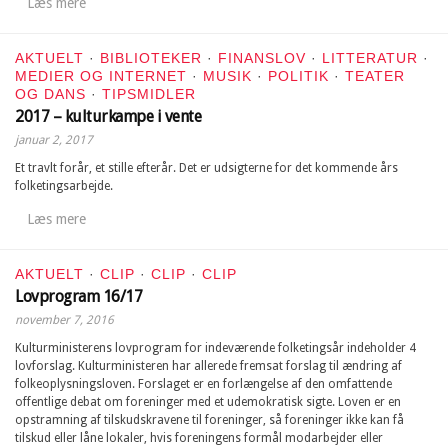
Læs mere
AKTUELT
·
BIBLIOTEKER
·
FINANSLOV
·
LITTERATUR
·
MEDIER OG INTERNET
·
MUSIK
·
POLITIK
·
TEATER
OG DANS
·
TIPSMIDLER
2017 – kulturkampe i vente
januar 2, 2017
Et travlt forår, et stille efterår. Det er udsigterne for det kommende års
folketingsarbejde.
Læs mere
AKTUELT
·
CLIP
·
CLIP
·
CLIP
Lovprogram 16/17
november 7, 2016
Kulturministerens lovprogram for indeværende folketingsår indeholder 4
lovforslag. Kulturministeren har allerede fremsat forslag til ændring af
folkeoplysningsloven. Forslaget er en forlængelse af den omfattende
offentlige debat om foreninger med et udemokratisk sigte. Loven er en
opstramning af tilskudskravene til foreninger, så foreninger ikke kan få
tilskud eller låne lokaler, hvis foreningens formål modarbejder eller