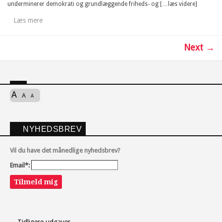
underminerer demokrati og grundlæggende friheds- og […læs videre]
Læs mere
Next →
A
A
A
NYHEDSBREV
Vil du have det månedlige nyhedsbrev?
Email*:
Tilmeld mig