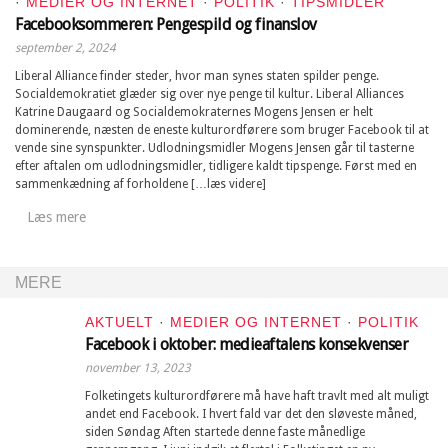
·
MEDIER OG INTERNET
·
POLITIK
·
TIPSMIDLER
Facebooksommeren: Pengespild og finanslov
september 2, 2024
Liberal Alliance finder steder, hvor man synes staten spilder penge.
Socialdemokratiet glæder sig over nye penge til kultur. Liberal Alliances
Katrine Daugaard og Socialdemokraternes Mogens Jensen er helt
dominerende, næsten de eneste kulturordførere som bruger Facebook til at
vende sine synspunkter. Udlodningsmidler Mogens Jensen går til tasterne
efter aftalen om udlodningsmidler, tidligere kaldt tipspenge. Først med en
sammenkædning af forholdene […læs videre]
Læs mere
MERE
AKTUELT
·
MEDIER OG INTERNET
·
POLITIK
Facebook i oktober: medieaftalens konsekvenser
november 13, 2023
Folketingets kulturordførere må have haft travlt med alt muligt
andet end Facebook. I hvert fald var det den sløveste måned,
siden Søndag Aften startede denne faste månedlige