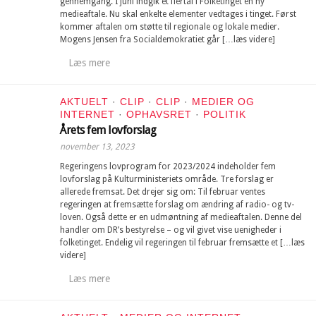
gennemgang. I juni indgik et flertal i Folketinget en ny
medieaftale. Nu skal enkelte elementer vedtages i tinget. Først
kommer aftalen om støtte til regionale og lokale medier.
Mogens Jensen fra Socialdemokratiet går […læs videre]
Læs mere
AKTUELT
·
CLIP
·
CLIP
·
MEDIER OG
INTERNET
·
OPHAVSRET
·
POLITIK
Årets fem lovforslag
november 13, 2023
Regeringens lovprogram for 2023/2024 indeholder fem
lovforslag på Kulturministeriets område. Tre forslag er
allerede fremsat. Det drejer sig om: Til februar ventes
regeringen at fremsætte forslag om ændring af radio- og tv-
loven. Også dette er en udmøntning af medieaftalen. Denne del
handler om DR’s bestyrelse – og vil givet vise uenigheder i
folketinget. Endelig vil regeringen til februar fremsætte et […læs
videre]
Læs mere