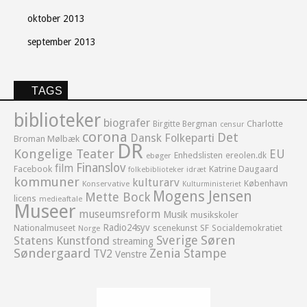
oktober 2013
september 2013
TAGS
biblioteker
biografer
Birgitte Bergman
Charlotte
censur
corona
Det
Dansk Folkeparti
Broman Mølbæk
DR
Kongelige Teater
EU
Enhedslisten
ereolen.dk
ebøger
Finanslov
film
Facebook
Katrine Daugaard
idræt
folkebiblioteker
kommuner
kulturarv
København
Konservative
Kulturministeriet
Mogens Jensen
Mette Bock
licens
medieaftale
Museer
museumsreform
Musik
musikskoler
Radio24syv
Nationalmuseet
scenekunst
SF
Socialdemokratiet
Norge
Sverige
Søren
Statens Kunstfond
streaming
Søndergaard
Zenia Stampe
TV2
Venstre