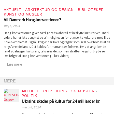
AKTUELT
·
ARKITEKTUR OG DESIGN
·
BIBLIOTEKER
·
KUNST OG MUSEER
Vil Danmark Haag-konventionen?
maj 6, 2024
Haag-konventionen giver særlige redskaber til at beskytte kulturarven. Indtil
videre har vi ikke benyttet os af muligheden for at mærke kulturarv med Blue
Shield-emblemet. Også i krig er der love og regler som skal overholdes af de
krigsførende lande. Det kaldes for humanitær folkeret. Hvis et angribende
land ødelægger kulturarv, takseres det som en strafbar krigsforbrydelse.
Det følger af Haag-konventionen […læs videre]
Læs mere
MERE
AKTUELT
·
CLIP
·
KUNST OG MUSEER
·
POLITIK
Ukraine: skader på kultur for 24 milliarder kr.
marts 4, 2024