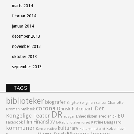
marts 2014
februar 2014
januar 2014
december 2013
november 2013
oktober 2013
september 2013
TAGS
biblioteker
biografer
Birgitte Bergman
Charlotte
censur
corona
Det
Dansk Folkeparti
Broman Mølbæk
DR
Kongelige Teater
EU
Enhedslisten
ereolen.dk
ebøger
Finanslov
film
Facebook
Katrine Daugaard
idræt
folkebiblioteker
kommuner
kulturarv
København
Konservative
Kulturministeriet