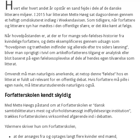
H
vert eller hvert andet år opstår en sand fejde i dele af de danske
litterære miljøer. I 2015 har litteraten Mette Høeg sat dagsordenen gennem
et heftigt omdiskuteret indlæg i Weekendavisen. Som tidligere, når forfattere
og litterære syn har mødtes i den offentlige sfære, er det ikke kønt at følge.
Når hovedpåstanden er, at der er for mange selv-følelses-historier fra
kvindelige forfattere, og dette eksemplificeres gennem udsagn som
“hovedpinen og trætheden indfinder sig allerede efter tre siders læsning”,
bliver man oprigtigt i tvivl om artikelforfatterens tilgang er analytisk eller
blot baseret på egen følelsesoplevelse af dele af hendes egen tilværelse som
litterat.
Omvendt må man naturligvis anerkende, at netop denne “følelse” hos en
litterat er fuldt ud relevant for en offentlig debat. Hvis forfattere må pille i
egen navle, må litteraturstuderende naturligvis også.
Forfatterskolen kendt skyldig
Med Mette Høegs påstand om at Forfatterskolen er “dansk
samtidslitteraturs mest og uforholdsmæssigt indflydelsesrige institution”,
trækkes Forfatterskolens virksomhed afgørende ind i debatten.
Ydermere skriver hun om Forfatterskolen,
at der ansøges fra og optages langt flere kvinder end mænd,