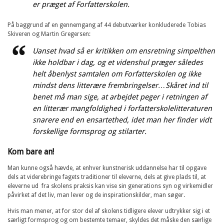
er præget af Forfatterskolen.
På baggrund af en gennemgang af 44 debutværker konkluderede Tobias
Skiveren og Martin Gregersen:
Uanset hvad så er kritikken om ensretning simpelthen
ikke holdbar i dag, og et videnshul præger således
helt åbenlyst samtalen om Forfatterskolen og ikke
mindst dens litterære frembringelser…Skåret ind til
benet må man sige, at arbejdet peger i retningen af
en litterær mangfoldighed i forfatterskolelitteraturen
snarere end en ensartethed, idet man her finder vidt
forskellige formsprog og stilarter.
Kom bare an!
Man kunne også hævde, at enhver kunstnerisk uddannelse har til opgave
dels at viderebringe fagets traditioner til eleverne, dels at give plads til, at
eleverne ud fra skolens praksis kan vise sin generations syn og virkemidler
påvirket af det liv, man lever og de inspirationskilder, man søger.
Hvis man mener, at for stor del af skolens tidligere elever udtrykker sig i et
særligt formsprog og om bestemte temaer, skyldes det måske den særlige