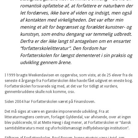
romantisk opfattelse af, at forfattere er naturbørn der
let fordærves, ikke bare af viden og indsigt, men også
af kontakten med virkeligheden. Det var efter min
mening et alt for begrænset og forældet kunstner- og
kunstsyn, som endnu dengang var temmelig udbredt.
Derfra er der ikke langt til antagelsen om en ensartet
“forfatterskolelitteratur”. Den fordom har
Forfatterskolen for længst dementeret i sin praksis og
udvikling gennem årene.
I 1999 bragte Weekendavisen en opgørelse, som viste, at de 25 elever fra de
seneste 4 årgange fra Forfatterskolen ikke havde fået udgivet en eneste bog.
Forfatterskolen forsvarede sig med, at det var for tidligt at vurdere,
gennembruddene skulle nok komme, osv.
Siden 2004 har Forfatterskolen været på Finansloven.
Det må siges at være en ganske imponerende udvikling. Fra at
litteraturmagtens centrum, forlaget Gyldendal, var afvisende, over at ingen
blev publicerede, til at Mette Høeg i dag mener, at Forfatterskolen er “dansk
samtidslitteraturs mest og uforholdsmæssigt indflydelsesrige institution”.
Stifteren af Forfatterskolen, Poul Borum, kunne givetvis være i tvivl, om