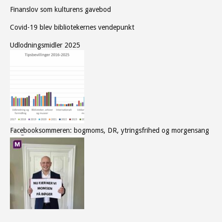
Finanslov som kulturens gavebod
Covid-19 blev bibliotekernes vendepunkt
Udlodningsmidler 2025
Facebooksommeren: bogmoms, DR, ytringsfrihed og morgensang