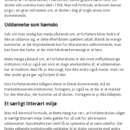
skolen ville overleve hans død i 1996. Man må formode, at Borum danser
pogo i sin grav ved tanken om, at skolen i dag af nogle anses som
dominerende.
Uddannelse som hæmsko
Selv om man stadig kan møde påstande om, at forfattere bliver bedre af
ikke at uddanne sig, er dette efterhånden sjældent udtalt. Blandt de mange
kunstarter, er det tilsyneladende kun for litteraturens vedkommende, man
kan have den tanke, at der intet håndværksmæssigt er at lære.
Mette Høegs påstand om, at Forfatterskolen er den mest indflydelsesrige
institution, må jo også ses som en slags anerkendelse af, at uddannelsen
har en funktion. Man får jo ikke magt, hvis ikke andre også mener, man i en
eller anden grad gør sig fortjent til den.
Hvis Forfatterskolens tidligere elever er blevet dominerende, må de
markedsbaserede institutioner, forlagene, jo også se, at der er et marked
for den litteratur, der kommer ud af skolen. Forlagene er jo ikke blåøjede.
Et særligt litterært miljø
Man må derimod formode, at Mette Høeg har ret i, at Forfatterskolen udgør
et særligt litterært miljø. Dette gælder for så vidt for alle kreative
uddannelser. Autodidakte kan nemt få en oplevelse af at være udenfor. Der
findes velkendte institutionelle redskaber til at skabe samvirke med andre