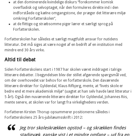
at den dominerende kvindelige diskurs “forekommer komisk
overfladisk og selvoptaget, når den formuleres direkte ind i den
indforståede og kælne omgangstone, der præger det litterære miljø
omkring Forfatterskolen”,
at de flittige og stræbsomme piger lærer et særligt sprog på
Forfatterskolen.
Forfatterskolen har således et særligt magtfuldt ansvar for nutidens
litteratur. Det må siges at være noget af en bedrift af en institution med
mindre end 30 års virke.
Altid til debat
Siden Forfatterskolens start i 1987 har skolen været inddraget i talrige
litterære debatter. I begyndelsen blev der stillet afgørende spørgsmål ved,
om der overhovedet var behov for en forfatterskole. Den daværende
litterære direktør for Gyldendal, Klaus Rifbjerg, mente, at “livets skole er
bedre end et mere akademisk miljø” (uagtet at han selv havde læst litteratur i
5 år!). Også den nuværende litterære direktør for Gyldendal, Johannes Riis,
mente senere, at skolen var for langt fra virkelighedens verden.
Forfatteren Kirsten Thorup opsummerer positionerne således i
Forfatterskolens 25 års-jubilæumsskrift i 2012:
Jeg tror skoleskrækken opstod – og skrækken findes
stadigvæk, ganske vist i et mindre omfang – ud fra en