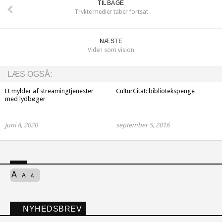
TILBAGE
Trykte medier taber fortsat
NÆSTE
Viden som vision
LÆS OGSÅ:
Et mylder af streamingtjenester
CulturCitat: bibliotekspenge
med lydbøger
juni 8, 2020
september 5, 2016
A
A
A
NYHEDSBREV