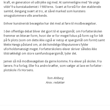
kraft, en generation vil udtrykke sig med. At sammenligne med “de unge
vilde” fra kunstakademiet i 1980’erne. Svært at forstå for den etablerede
samtid, dengang svært at tro, at såvel marked som kunstens
smagsdommere ville anerkende.
Enhver kunstnerisk bevægelse har det med at føre til modbevægelser.
I den offentlige debat bliver det gjort til et spørgsmål, om Forfatterskolen
fremmer en litterær form, hvori der er for meget fokus på form og for lidt
på fx plots (som om dette ikke også er netop et spørgsmål om form!) samt
Mette Høegs påstand om, at det kvindelige lilleputunivers fylder
uforholdsmæssigt meget. Forfatterskolens elever skriver således ikke
tilstrækkeligt om store samfundsspørgsmål, lyder det.
Jamen så må modbevægelsen da gerne komme. Fra elever på skolen. Fra
lærere. Fra forlag. Eller fra andre kræfter, som vælger at lave en forfatter-
plotskole i fx Horsens.
Tom Ahlberg
Ansv. redaktør