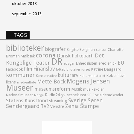
oktober 2013
september 2013
TAGS
biblioteker
biografer
Birgitte Bergman
Charlotte
censur
corona
Det
Dansk Folkeparti
Broman Mølbæk
DR
Kongelige Teater
EU
Enhedslisten
ereolen.dk
ebøger
Finanslov
film
Facebook
Katrine Daugaard
idræt
folkebiblioteker
kommuner
kulturarv
København
Konservative
Kulturministeriet
Mogens Jensen
Mette Bock
licens
medieaftale
Museer
museumsreform
Musik
musikskoler
Radio24syv
Nationalmuseet
scenekunst
SF
Socialdemokratiet
Norge
Sverige
Søren
Statens Kunstfond
streaming
Søndergaard
Zenia Stampe
TV2
Venstre