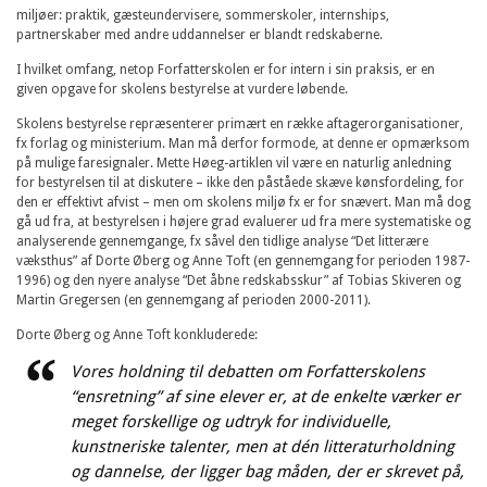
miljøer: praktik, gæsteundervisere, sommerskoler, internships,
partnerskaber med andre uddannelser er blandt redskaberne.
I hvilket omfang, netop Forfatterskolen er for intern i sin praksis, er en
given opgave for skolens bestyrelse at vurdere løbende.
Skolens bestyrelse repræsenterer primært en række aftagerorganisationer,
fx forlag og ministerium. Man må derfor formode, at denne er opmærksom
på mulige faresignaler. Mette Høeg-artiklen vil være en naturlig anledning
for bestyrelsen til at diskutere – ikke den påståede skæve kønsfordeling, for
den er effektivt afvist – men om skolens miljø fx er for snævert. Man må dog
gå ud fra, at bestyrelsen i højere grad evaluerer ud fra mere systematiske og
analyserende gennemgange, fx såvel den tidlige analyse “Det litterære
væksthus” af Dorte Øberg og Anne Toft (en gennemgang for perioden 1987-
1996) og den nyere analyse “Det åbne redskabsskur” af Tobias Skiveren og
Martin Gregersen (en gennemgang af perioden 2000-2011).
Dorte Øberg og Anne Toft konkluderede:
Vores holdning til debatten om Forfatterskolens
“ensretning” af sine elever er, at de enkelte værker er
meget forskellige og udtryk for individuelle,
kunstneriske talenter, men at dén litteraturholdning
og dannelse, der ligger bag måden, der er skrevet på,